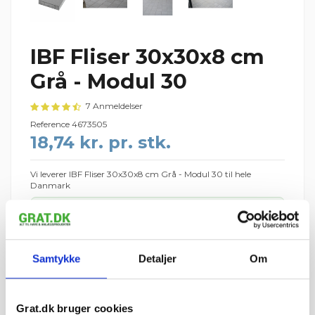
IBF Fliser 30x30x8 cm
Grå - Modul 30
7 Anmeldelser
Reference
4673505
18,74 kr. pr. stk.
Vi leverer IBF Fliser 30x30x8 cm Grå - Modul 30 til hele
Danmark
96 stk.
1 palle
ca. 8,6 m²
=
=
1 palle = 96 stk.
Palledepositum: 195 kr. pr. IBF-palle · din ordre: 1 palle = 195
Samtykke
Detaljer
Om
kr. (125 kr. retur pr. palle)
1.798,80 kr.
I ALT
inkl. moms
Grat.dk bruger cookies