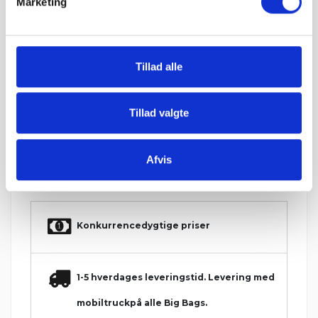
Marketing
Levering & IBF Paller:
Levering:
Op til 7 paller: Jylland / Fyn. 1425 kr.
Op til 7 paller: Sjælland: 1675 kr.
Tillad alle
Fra 8 paller: Gratis!
IBF Paller:
Depositum pr. palle: 195 kr.
Tillad valgte
Ved returnering af IBF paller gives 125 kr. retur.
Afvis
Hos Grat får du:
Konkurrencedygtige priser
1-5 hverdages leveringstid. Levering med
mobiltruckpå alle Big Bags.