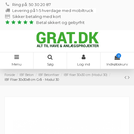
Ring på: 50 30 20 87
Levering på 1-5 hverdage med mobiltruck
Sikker betaling med kort
Betal sikkert og gebyrfrit
0
Menu
Søg
Log ind
Indkøbskurv
Forside
IBF Beton
IBF Betonfliser
IBF fliser 30x30 cm (Modul 30)
IBF Fliser 30x30x8 cm Grå - Modul 30