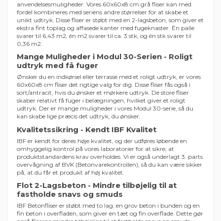
anvendelsesmuligheder. Vores 60x60x8 cm grå fliser kan med
fordel kombineres med seriens andre størrelser for at skabe et
unikt udtryk. Disse fliser er støbt med en 2-lagsbeton, som giver et
ekstra fint toplag og affasede kanter med fugeknaster. Én palle
svarer til 6,43 m2, én m2 svarer til ca. 3 stk, og én stk svarer til
0,36 m2.
Mange Muligheder i Modul 30-Serien - Roligt
udtryk med få fuger
Ønsker du en indkørsel eller terrasse med et roligt udtryk, er vores
60x60x8 cm fliser det rigtige valg for dig. Disse fliser fås også i
sort/antracit, hvis du ønsker et mørkere udtryk. De store fliser
skaber relativt få fuger i belægningen, hvilket giver et roligt
udtryk. Der er mange muligheder i vores Modul 30-serie, så du
kan skabe lige præcis det udtryk, du ønsker.
Kvalitetssikring - Kendt IBF Kvalitet
IBF er kendt for deres høje kvalitet, og der udføres løbende en
omhyggelig kontrol på vores laboratorier for at sikre, at
produktstandardens krav overholdes. Vi er også underlagt 3. parts
overvågning af BVK (Betonvarekontrollen), så du kan være sikker
på, at du får et produkt af høj kvalitet.
Flot 2-Lagsbeton - Mindre tilbøjelig til at
fastholde snavs og smuds
IBF Betonfliser er støbt med to lag; en grov beton i bunden og en
fin beton i overfladen, som giver en tæt og fin overflade. Dette gør