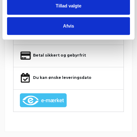
Konkurrencedygtige priser
Tillad valgte
1-5 hverdages leveringstid. Levering med
Afvis
mobiltruckpå alle Big Bags.
Betal sikkert og gebyrfrit
Du kan ønske leveringsdato