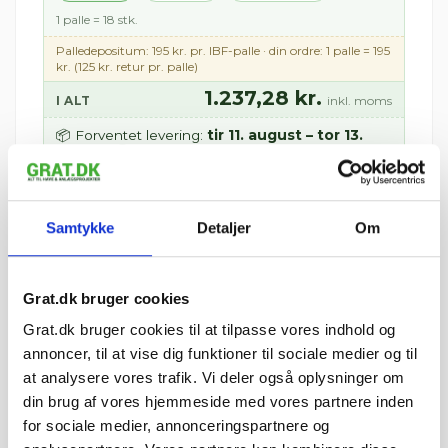
1 palle = 18 stk.
Palledepositum: 195 kr. pr. IBF-palle · din ordre: 1 palle = 195
kr. (125 kr. retur pr. palle)
1.237,28 kr.
I ALT
inkl. moms
tir 11. august – tor 13.
📦 Forventet levering:
august
i
⏱ Afsendes førstkommende hverdag (man 10.
august)
Leveres til kantsten · Tilkøb aflæsning med
Samtykke
Detaljer
Om
medbringertruck/kran i kurven
🚚 Se fragtpris til dit område:
Vis
Grat.dk bruger cookies
=
Grat.dk bruger cookies til at tilpasse vores indhold og
m²
annoncer, til at vise dig funktioner til sociale medier og til
at analysere vores trafik. Vi deler også oplysninger om
pris 1.237,28 kr.
din brug af vores hjemmeside med vores partnere inden
Inkl. moms
for sociale medier, annonceringspartnere og