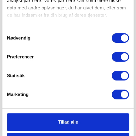
analysepartnere. Vores partnere kan kombinere disse
Læg i kurv
data med andre oplysninger, du har givet dem, eller som
IBF Modul 30 leveres på paller.
de har indsamlet fra din brug af deres tjenester.
Vejledende info
Antal pr. m²:
2,8 stk
Samtykkevalg
Vægt pr. stk.:
66 kg
Stk. pr. palle:
18 stk.
Nødvendig
Levering & IBF Paller:
Levering:
Præferencer
Op til 7 paller: Jylland / Fyn. 1425 kr.
Op til 7 paller: Sjælland: 1675 kr.
Fra 8 paller: Gratis!
Statistik
IBF Paller:
Depositum pr. palle: 195 kr.
Ved returnering af IBF paller gives 125 kr. retur.
Marketing
Hos Grat får du:
Tillad alle