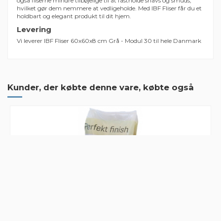
også fliserne mindre tilbøjelige til at fastholde snavs og smuds,
hvilket gør dem nemmere at vedligeholde. Med IBF Fliser får du et
holdbart og elegant produkt til dit hjem.
Levering
Vi leverer IBF Fliser 60x60x8 cm Grå - Modul 30 til hele Danmark
Deklaration IBF Modul fliser
5 Anmeldelser
Farve
Grå
Download (95.37k)
Tykkelse
8 cm
Hurtig levering
Kunder, der købte denne vare, købte også
Modul 30
60x60 cm
Bestilte fliser til 100 m2 indkørsel af 2 omgange og begge
leveringer kom hurtigt og blev placeret på det aftalte sted.
By
Jesper
on
2025-07-28
God service
Mærker
Nemt at bestille, hurtig levering, leveret på aftalte sted.
By
Martin
on
2023-01-24
Det er anden gang jeg køber fliser hos
Det er anden gang jeg køber fliser hos grat og alt køre som på