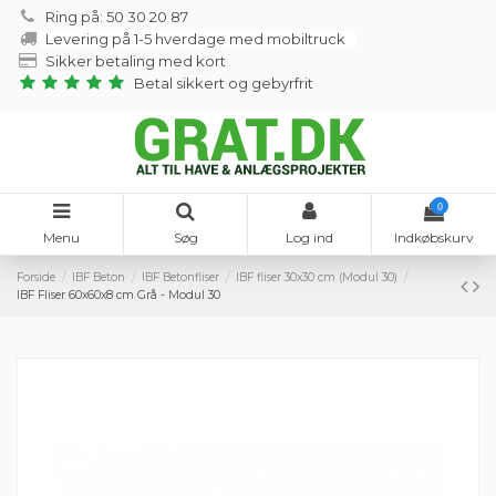
Ring på: 50 30 20 87
Levering på 1-5 hverdage med mobiltruck
Sikker betaling med kort
Betal sikkert og gebyrfrit
0
Menu
Søg
Log ind
Indkøbskurv
Forside
IBF Beton
IBF Betonfliser
IBF fliser 30x30 cm (Modul 30)
IBF Fliser 60x60x8 cm Grå - Modul 30