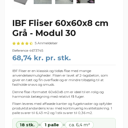
IBF Fliser 60x60x8 cm
Grå - Modul 30
5 Anmeldelser
Reference
4673745
68,74 kr. pr. stk.
IBF Fliser er en klassisk og tidløs flise med mange
anvendelsesmuligheder. Flisen er lavet af 2-lagsbeton, som
giver en tæt og fin overflade og er mindre tilbøjelig til at
fastholde snavs og smuds.
Denne flise i formatet 60x60x8 cm er ideel til en rolig og
harmonisk belægning med relativt få fuger.
Flisen leveres med affasede kanter og fugeknaster og opfylder
produktstandardens krav med kontinuerlig kvalitetssikring. 1
palle svarer til 6,43 m2 og 1 stk svarer til 0,36 m2.
18 stk.
1 palle
ca. 6,4 m²
=
=