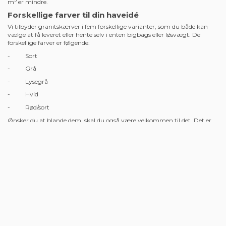
forskellige farver er som følger:
1m3 Sort (1600kg)
1m3 Grå (1500kg)
1m3 Lysegrå (1500kg)
1m3 Hvid (1500kg)
1m3 Rød/Sort (1550kg)
Udregn selv dit forbrug
En hurtig udregning kan nemt fortælle dig, hvor mange kilo
granitskærver, du egentlig skal bruge til dit stykke arbejde.
Udregning:
Antal kvm x tykkelse = antal kg, som I skal bruge
Eksempel:
40 kvm x 0,04cm = 1,6m3
1,6m3 x 1500kg grå granit = 2400 kg / 2,4 ton
2 x 1000kg + 1 x 500kg bigbags
Skal der dækkes et område på 40 kvadratmeter svarende til 1,6
kubikmeter, skal I altså have i 2400kg granitskærver antaget, at
3
vægtfylden er 1500 for 1 m
. De grå er naturligvis de mest populære, og
derfor har vi brugt dem i vores udregning, men ved nogle af de andre
nuancer skal man ændre lidt i det samlede antal kilo, fordi vægtfylden pr
3
m
er mindre.
Forskellige farver til din haveidé