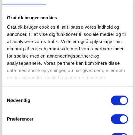
Grat.dk bruger cookies
Granitskærver Sort 8/11 mm -
1.081,24 kr. pr. Big Bag
Grat.dk bruger cookies til at tilpasse vores indhold og
Big Bag ca. 500 kg
annoncer, til at vise dig funktioner til sociale medier og til
at analysere vores trafik. Vi deler også oplysninger om
Læg i kurv
din brug af vores hjemmeside med vores partnere inden
for sociale medier, annonceringspartnere og
analysepartnere. Vores partnere kan kombinere disse
data med andre oplysninger, du har givet dem, eller som
de har indsamlet fra din brug af deres tjenester.
Samtykkevalg
Nødvendig
Præferencer