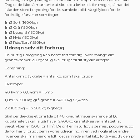
håndtere mængderne og opnå den ønskede dækning.
Miljøvenlige materialer
Vores granitskærver er udvundet med fokus på bæredygtighed og
miljøhensyn. Vi sikrer, at vores produkter opfylder høje standarder for
både kvalitet og miljømæssig påvirkning.
Skab Dit Drømmehaveprojekt
Uanset om du ønsker at tilføje struktur, farve eller en stærk base til dit
udendørsområde, giver vores granitskærver dig den nødvendige
alsidighed og skønhed til at skabe dit drømmehaveprojekt.
Opgrader dit udendørsområde i dag med vores imponerende udvalg af
granitskærver i big bags og lad naturens skønhed skinne igennem i dit
landskabsdesign.
Gode størrelser med forskelligt vægtfylde
Vores granitskærver er i størrelsen af 3-4cm, og det kan være svært at
vurdere, hvor mange af dem, der skal til for at dække et bestemt
område. Vi har dog nogle tommelfingerregler, der kan være brugbare
for dig, der gerne vil bedække et areal med smukke granitskærver:
500kg ca. 7,5 kvm
1000kg ca. 15 kvm
1m3 ca. 22 kvm
De forskellige typer af granitskærver, som vi kan udbyde, har dog
forskellige vægtfylde, og det skal man være opmærksom på ved køb.
Dog er de ikke så markante at skulle du købe lidt for meget, så har det
ikke den store betydning for det samlede spild. Vægtfylden for de