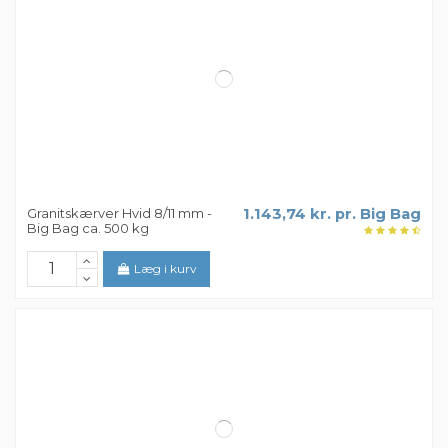
Granitskærver Rød/Sort 8/16
1.412,49 kr. pr. Big Bag
mm - Big Bag ca. 1000 kg
Læg i kurv
Granitskærver Hvid 8/11 mm -
1.143,74 kr. pr. Big Bag
Big Bag ca. 500 kg