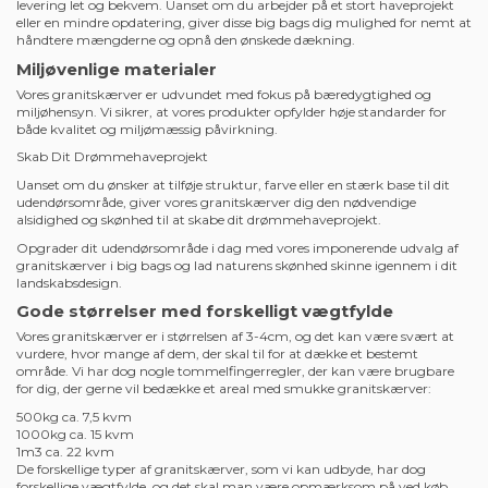
1
2
Styrke og holdbarhed
Granitskærver er kendt for deres utrolige holdbarhed og
modstandsdygtighed over for vejr og slid. Deres naturlige robusthed gør
dem perfekte til stier, indkørsler, dekorative områder eller som
belægning til haver og bede. De bevarer deres farve og struktur år efter
år, hvilket giver dig en vedvarende og smuk løsning til dit
udendørsområde.
Æstetisk skønhed
Vores sortiment af granitskærver kommer i forskellige farver, størrelser
og teksturer, der passer til enhver smag og enhver haveindretning. Fra
traditionelt grå til dyb sort eller farverige nuancer kan disse sten tilføre et
subtilt eller iøjnefaldende element til din udendørs æstetik.
Funktionel anvendelse
Granitskærver er ekstremt alsidige og kan bruges til forskellige formål i
din have eller landskabsdesign. Brug dem til at skabe stier eller
belægninger, som dekorative elementer i bede eller som et funktionelt
dække i områder, der kræver et vedligeholdelsesfrit materiale.
Nem levering
Vores granitskærver leveres i praktiske big bags, der gør transporten og
levering let og bekvem. Uanset om du arbejder på et stort haveprojekt
eller en mindre opdatering, giver disse big bags dig mulighed for nemt at