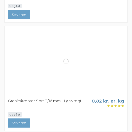
Udgået
Se varen
Granitskærver Sort 8/11 mm - Løs vægt
0,85 kr. pr. kg
Udgået
Se varen