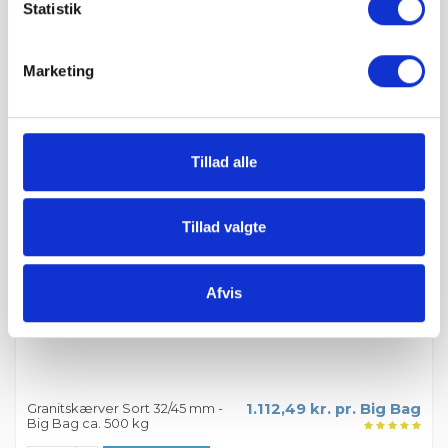
Statistik
Granitskærver Sort 8/11 mm -
1.274,99 kr. pr. Big Bag
Marketing
Big Bag ca. 1000 kg
Læg i kurv
Tillad alle
Tillad valgte
Afvis