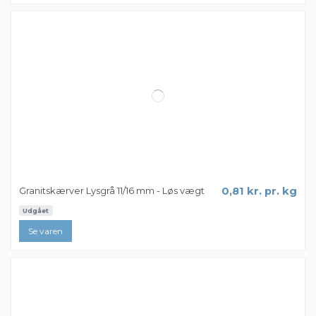
Stenmel Sort 0-2 mm - Big Bag
1.162,49 kr. pr. Big Bag
ca. 1000 kg
Læg i kurv