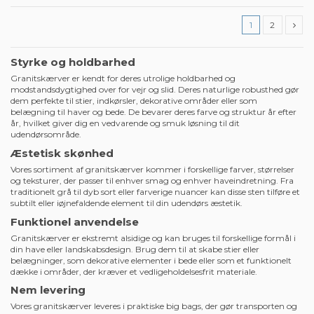
Granitskærver Sort 11/16 mm - Løs vægt
0,82 kr. pr. kg
Udgået
Se varen