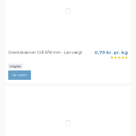
Granitskærver Lysgrå 11/16 mm - Løs vægt
0,81 kr. pr. kg
Udgået
Se varen