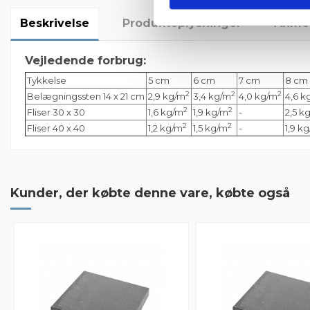
Beskrivelse
Produktoplysninger
Anmel
Vejledende forbrug:
Tykkelse
5 cm
6 cm
7 cm
8 cm
2
2
2
Belægningssten 14 x 21 cm
2,9
kg/m
3,4
kg/m
4,0
kg/m
4,6
k
2
2
Fliser 30 x 30
1,6 kg/m
1,9 kg/m
-
2,5 k
2
2
Fliser 40 x 40
1,2 kg/m
1,5 kg/m
-
1,9 k
1 Anmeldelse
De købte fliser kom til aftalt tid,dog
Kunder, der købte denne vare, købte også
De købte fliser kom til aftalt tid, dog var en del skredet fra palle
By
Jørgen
on
2019-10-17