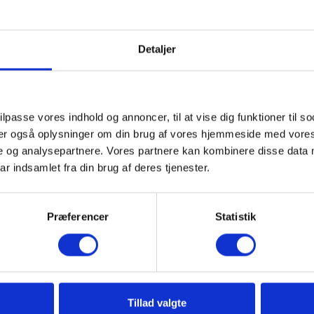
IBF Big Bag leveres på paller.
Vejledende info
Antal pr. m²:
-
Detaljer
Vægt pr. stk.:
1000 kg
Stk. pr. palle:
1 stk.
Minimumsbestilling:
1 palle
Levering & IBF Paller:
ilpasse vores indhold og annoncer, til at vise dig funktioner til so
Levering:
eler også oplysninger om din brug af vores hjemmeside med vores
Op til 7 paller: Jylland / Fyn. 1425 kr.
e og analysepartnere. Vores partnere kan kombinere disse data 
Op til 7 paller: Sjælland: 1675 kr.
ar indsamlet fra din brug af deres tjenester.
Fra 8 paller: Gratis!
IBF Paller:
Depositum pr. palle: 195 kr.
Præferencer
Statistik
Ved returnering af IBF paller gives 125 kr. retur.
Tillad valgte