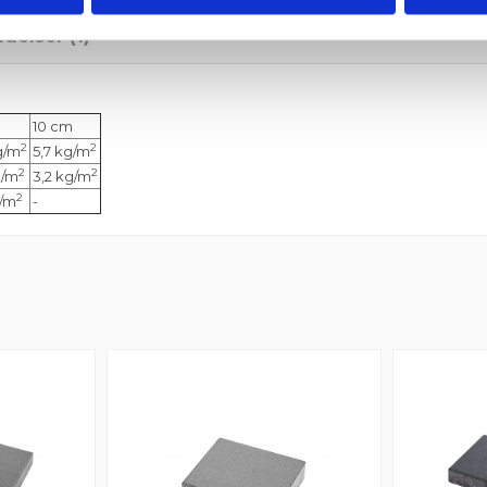
delser (1)
10 cm
2
2
g/m
5,7
kg/m
2
2
g/m
3,2 kg/m
2
g/m
-
rne. Alt blev udskiftet efter et opkald til Grat. Super service