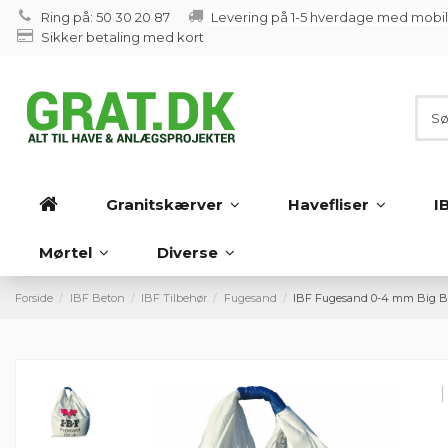
Ring på: 50 30 20 87
Levering på 1-5 hverdage med mobi
Sikker betaling med kort
Granitskærver
Havefliser
I
Mørtel
Diverse
Forside
IBF Beton
IBF Tilbehør
Fugesand
IBF Fugesand 0-4 mm Big 