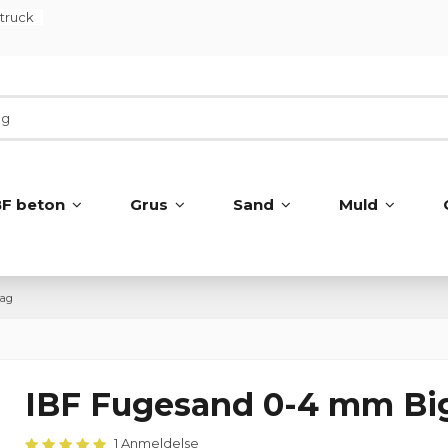
ltruck
BF beton
Grus
Sand
Muld
Bag
IBF Fugesand 0-4 mm Bi
1 Anmeldelse