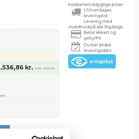
Konkurrencedygtige priser
1-5 hverdages
leveringstid.
Levering med
mobiltruckpå alle Big Bags.
Betal sikkert og
gebyrfrit
Du kan ønske
leveringsdato
.536,86 kr.
inkl. moms
rven
rv