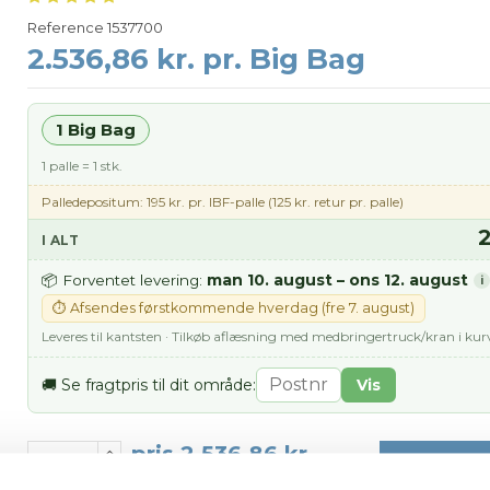
Reference
1537700
2.536,86 kr. pr. Big Bag
1 Big Bag
1 palle = 1 stk.
Palledepositum: 195 kr. pr. IBF-palle (125 kr. retur pr. palle)
2
I ALT
man 10. august – ons 12. august
📦 Forventet levering:
i
⏱ Afsendes førstkommende hverdag (fre 7. august)
Leveres til kantsten · Tilkøb aflæsning med medbringertruck/kran i ku
🚚 Se fragtpris til dit område:
Vis
pris 2.536,86 kr.
Læg i ku
Inkl. moms