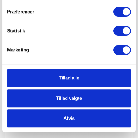
Præferencer
Statistik
Marketing
Tillad alle
IBF Mini SquareLine fliser 30x30x6 cm
18,74 kr. pr. stk.
Grå
IBF Beton
Tillad valgte
Læg i kurv
Afvis