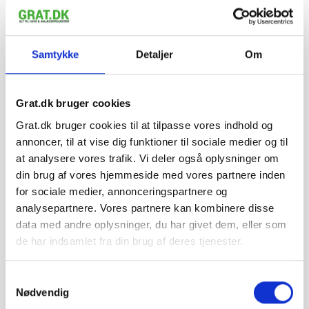
Samtykke
Detaljer
Om
Grat.dk bruger cookies
Grat.dk bruger cookies til at tilpasse vores indhold og
annoncer, til at vise dig funktioner til sociale medier og til
at analysere vores trafik. Vi deler også oplysninger om
din brug af vores hjemmeside med vores partnere inden
IBF SquareLine fliser (Kopsten) 10x10x6
6,24 kr. pr. stk.
for sociale medier, annonceringspartnere og
cm Sort/Antracit
analysepartnere. Vores partnere kan kombinere disse
IBF Beton
data med andre oplysninger, du har givet dem, eller som
Læg i kurv
de har indsamlet fra din brug af deres tjenester.
Samtykkevalg
Nødvendig