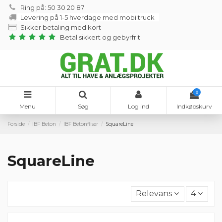
Ring på: 50 30 20 87
Levering på 1-5 hverdage med mobiltruck
Sikker betaling med kort
Betal sikkert og gebyrfrit
0
Menu
Søg
Log ind
Indkøbskurv
Forside
IBF Beton
IBF Betonfliser
SquareLine
SquareLine
Relevans
4