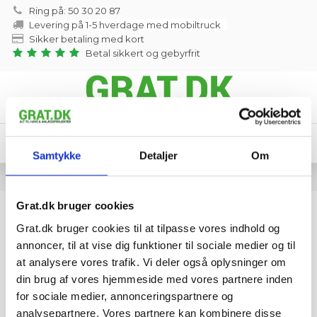
Ring på: 50 30 20 87
Levering på 1-5 hverdage med mobiltruck
Sikker betaling med kort
Betal sikkert og gebyrfrit
0
Menu
Søg
Log ind
Indkøbskurv
Samtykke
Detaljer
Om
Forside
Sten
Kampesten
Grat.dk bruger cookies
Kampesten
Grat.dk bruger cookies til at tilpasse vores indhold og
annoncer, til at vise dig funktioner til sociale medier og til
at analysere vores trafik. Vi deler også oplysninger om
Vi har ingen produkter der matcher din søgning.
din brug af vores hjemmeside med vores partnere inden
for sociale medier, annonceringspartnere og
analysepartnere. Vores partnere kan kombinere disse