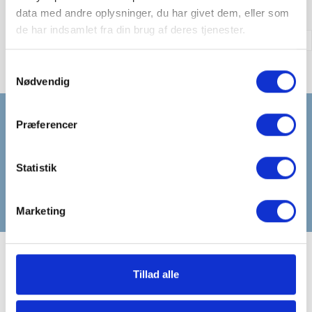
OK
Ryd alt
data med andre oplysninger, du har givet dem, eller som
de har indsamlet fra din brug af deres tjenester.
Samtykkevalg
Nødvendig
Få 100 kr. rabat på næste ordre over 1000
Præferencer
kr. - tilmeld nyhedsbrev:
Statistik
Marketing
Tillad alle
Information
Min konto