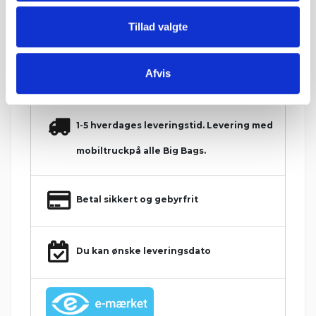
Tillad valgte
Hos Grat får du:
Afvis
Konkurrencedygtige priser
1-5 hverdages leveringstid. Levering med
mobiltruckpå alle Big Bags.
Betal sikkert og gebyrfrit
Du kan ønske leveringsdato