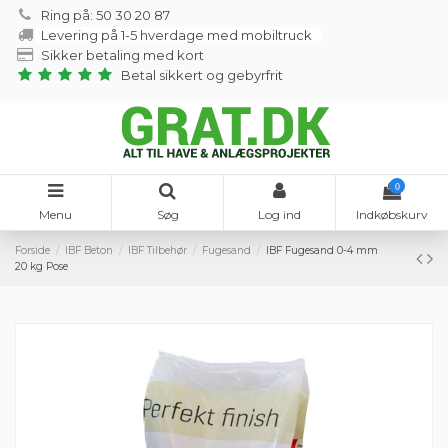
Ring på: 50 30 20 87
Levering på 1-5 hverdage med mobiltruck
Sikker betaling med kort
Betal sikkert og gebyrfrit
0
Menu
Søg
Log ind
Indkøbskurv
Forside
IBF Beton
IBF Tilbehør
Fugesand
IBF Fugesand 0-4 mm
20 kg Pose