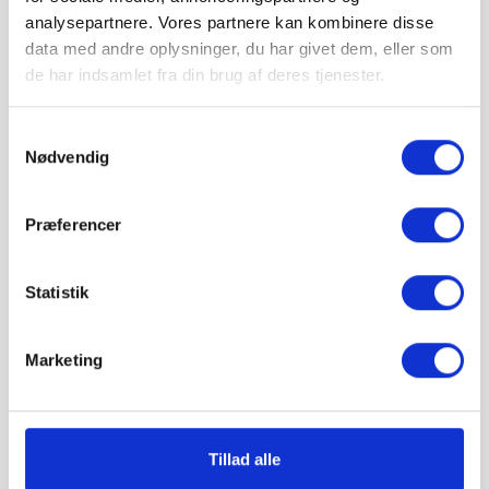
analysepartnere. Vores partnere kan kombinere disse
pris 5.736,83 kr.
data med andre oplysninger, du har givet dem, eller som
Inkl. moms
de har indsamlet fra din brug af deres tjenester.
Læg i kurv
Samtykkevalg
Nødvendig
IBF Fugesand leveres på paller.
Vejledende info
Antal pr. m²:
-
Præferencer
Vægt pr. stk.:
20 kg
Stk. pr. palle:
54 stk.
Levering & IBF Paller:
Statistik
Levering:
Op til 7 paller: Jylland / Fyn. 1425 kr.
Op til 7 paller: Sjælland: 1675 kr.
Marketing
Fra 8 paller: Gratis!
IBF Paller:
Depositum pr. palle: 195 kr.
Ved returnering af IBF paller gives 125 kr. retur.
Tillad alle