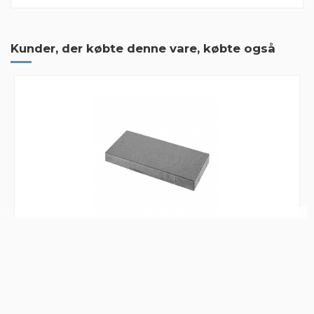
2 Anmeldelser
No comment
Kunder, der købte denne vare, købte også
Mærker
No comment. Alt er udmærket
By
Ram1
on
2021-08-18
Super sted at handle
Super sted at handle, lynhurtig levering, nemt at få penge retur
for paller. Er super tilfreds
By
Flemming
on
2019-12-09
IBF Fliser 30x60x6 cm Grå - Modul 30
26,15 kr. pr. stk.