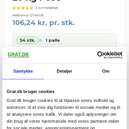
2 Anmeldelser
Reference
1276408
106,24 kr. pr. stk.
54 stk.
1 palle
=
1 palle = 54 stk.
Palledepositum: 195 kr. pr. IBF-palle · din ordre: 1 palle = 195
kr. (125 kr. retur pr. palle)
5.736,83 kr.
Samtykke
Detaljer
Om
I ALT
inkl. moms
tir 11. august – tor 13.
📦 Forventet levering:
august
i
Grat.dk bruger cookies
⏱ Afsendes førstkommende hverdag (man 10.
august)
Grat.dk bruger cookies til at tilpasse vores indhold og
Leveres til kantsten · Tilkøb aflæsning med
annoncer, til at vise dig funktioner til sociale medier og til
medbringertruck/kran i kurven
at analysere vores trafik. Vi deler også oplysninger om
din brug af vores hjemmeside med vores partnere inden
🚚 Se fragtpris til dit område:
Vis
for sociale medier, annonceringspartnere og