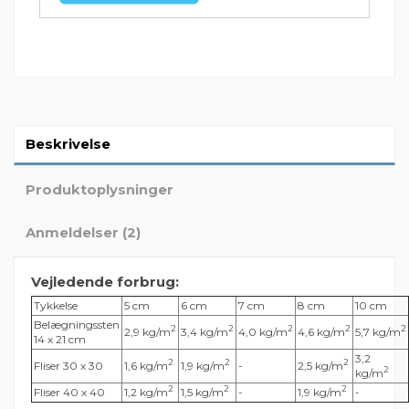
Beskrivelse
Produktoplysninger
Anmeldelser (2)
Vejledende forbrug:
Tykkelse
5 cm
6 cm
7 cm
8 cm
10 cm
Belægningssten
2
2
2
2
2
2,9
kg/m
3,4
kg/m
4,0
kg/m
4,6
kg/m
5,7
kg/m
14 x 21 cm
3,2
2
2
2
Fliser 30 x 30
1,6 kg/m
1,9 kg/m
-
2,5 kg/m
2
kg/m
2
2
2
Fliser 40 x 40
1,2 kg/m
1,5 kg/m
-
1,9 kg/m
-