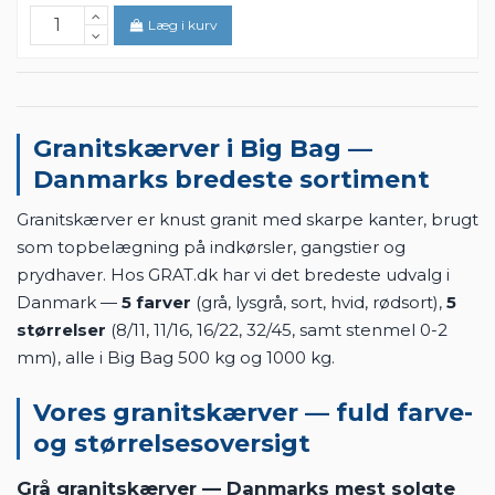
Stenmel Grå 0-2 mm - Big Bag
1.037,49 kr. pr. Big Bag
ca. 500 kg
Grat.dk
Læg i kurv
Granitskærver i Big Bag —
Danmarks bredeste sortiment
Granitskærver er knust granit med skarpe kanter, brugt
som topbelægning på indkørsler, gangstier og
prydhaver. Hos GRAT.dk har vi det bredeste udvalg i
Danmark —
5 farver
(grå, lysgrå, sort, hvid, rødsort),
5
størrelser
(8/11, 11/16, 16/22, 32/45, samt stenmel 0-2