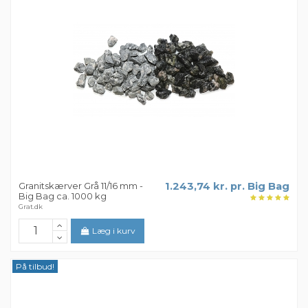
Granitskærver Grå 11/16 mm -
1.243,74 kr. pr. Big Bag
Big Bag ca. 1000 kg
Grat.dk
Læg i kurv
På tilbud!