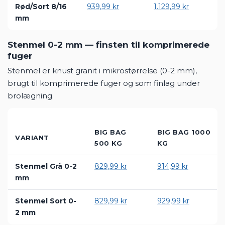
kombination
BIG BAG 500
BIG BAG 1000
VARIANT
KG
KG
Rød/Sort 8/16
939,99 kr
1.129,99 kr
mm
Stenmel 0-2 mm — finsten til komprimerede
fuger
Stenmel er knust granit i mikrostørrelse (0-2 mm),
brugt til komprimerede fuger og som finlag under
brolægning.
BIG BAG
BIG BAG 1000
VARIANT
500 KG
KG