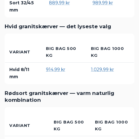
Sort 11/16
869,99 kr
1.029,99 kr
mm
Sort 16/22
—
1.069,99 kr
mm
Sort 32/45
889,99 kr
989,99 kr
mm
Hvid granitskærver — det lyseste valg
BIG BAG 500
BIG BAG 1000
VARIANT
KG
KG
Hvid 8/11
914,99 kr
1.029,99 kr
mm
Rødsort granitskærver — varm naturlig