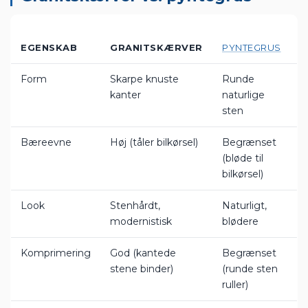
glat med en rive
Ikke komprimer:
Granitskærver må ikke
6
komprimeres — det vil knuse de skarpe kanter
Granitskærver vs. pyntegrus
EGENSKAB
GRANITSKÆRVER
PYNTEGRUS
Form
Skarpe knuste
Runde
kanter
naturlige
sten
Bæreevne
Høj (tåler bilkørsel)
Begrænset
(bløde til
bilkørsel)
Look
Stenhårdt,
Naturligt,