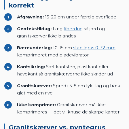
1 Big Bag 1000 kg dækker ca. 11-13 m² ved 5 cm
dybde
Brug
mængdeberegneren
til præcis beregning.
Sådan lægger du granitskærver
korrekt
Afgravning:
15-20 cm under færdig overflade
1
Geotekstildug:
Læg
fiberdug
så jord og
2
granitskærver ikke blandes
Bæreunderlag:
10-15 cm
stabilgrus 0-32 mm
3
komprimeret med pladevibrator
Kantsikring:
Sæt kantsten, plastkant eller
4
havekant så granitskærverne ikke skrider ud
Granitskærver:
Spred i 5-8 cm tykt lag og træk
5