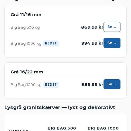
mm), alle i Big Bag 500 kg og 1000 kg.
Vores granitskærver — fuld farve-
og størrelsesoversigt
Grå granitskærver — Danmarks mest solgte
Grå 11/16 mm
869,99 kr
Se →
Big Bag 500 kg
994,99 kr
Se →
Big Bag 1000 kg
BEDST
Grå 16/22 mm
989,99 kr
Se →
Big Bag 1000 kg
BEDST