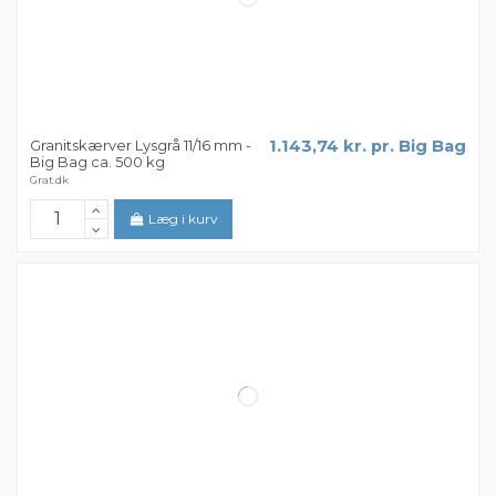
Granitskærver Lysgrå 11/16 mm -
1.143,74 kr. pr. Big Bag
Big Bag ca. 500 kg
Grat.dk
Læg i kurv