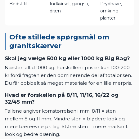
modernistisk
blødere
Komprimering
God (kantede
Begrænset
stene binder)
(runde sten
ruller)
Bedst til
Indkørsel, gangsti,
Prydhave,
dræn
omkring
planter
Ofte stillede spørgsmål om
granitskærver
Skal jeg vælge 500 kg eller 1000 kg Big Bag?
Næsten altid 1000 kg. Forskellen i pris er kun 100-200
kr fordi fragten er den dominerende del af totalprisen.
Du får dobbelt så meget materiale for en lille merpris.
Hvad er forskellen på 8/11, 11/16, 16/22 og