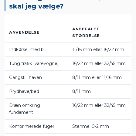
kg
— 964,99 kr
Sæsontilbud: Granitskærver Sort 11/16 mm 1000
kg
— 1.029,99 kr
Hvilken granitskærver-størrelse
skal jeg vælge?
ANBEFALET
ANVENDELSE
STØRRELSE
Indkørsel med bil
11/16 mm eller 16/22 mm
Tung trafik (varevogne)
16/22 mm eller 32/45 mm
Gangsti i haven
8/11 mm eller 11/16 mm
Prydhave/bed
8/11 mm