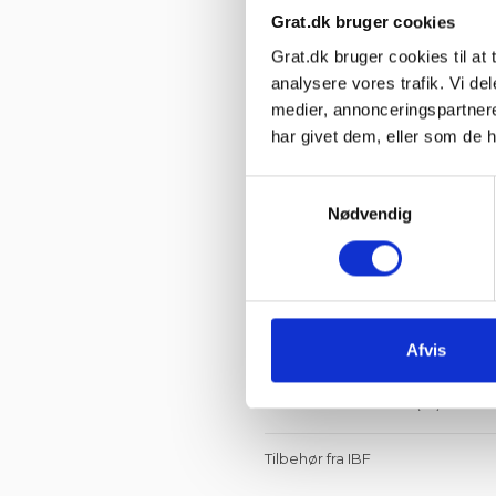
Grat.dk bruger cookies
Grat.dk bruger cookies til at t
analysere vores trafik. Vi d
medier, annonceringspartner
har givet dem, eller som de h
Samtykkevalg
Nødvendig
IBF Støbemix 0-11 mm
Big Bag
1.687,49 kr. pr. Big Bag
Læg i
kurv
Afvis
Viser 1-9 af 9 element(er)
Tilbehør fra IBF