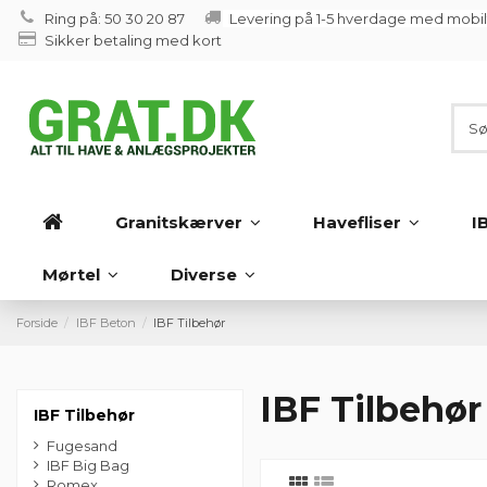
Ring på: 50 30 20 87
Levering på 1-5 hverdage med mobi
Sikker betaling med kort
Granitskærver
Havefliser
I
Mørtel
Diverse
Forside
IBF Beton
IBF Tilbehør
IBF Tilbehør
IBF Tilbehør
Fugesand
IBF Big Bag
Romex