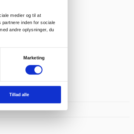
ciale medier og til at
 partnere inden for sociale
med andre oplysninger, du
Marketing
IBF Tag - & Fliserens - 5 L.
212,49 kr. stk.
Læg i
kurv
Tillad alle