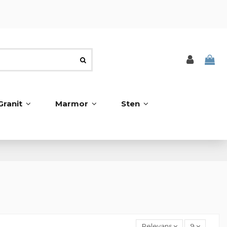
Granit
Marmor
Sten
Relevans
9