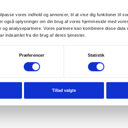
ilpasse vores indhold og annoncer, til at vise dig funktioner til so
eler også oplysninger om din brug af vores hjemmeside med vores
e og analysepartnere. Vores partnere kan kombinere disse data 
ar indsamlet fra din brug af deres tjenester.
Præferencer
Statistik
IBF Fugesand 0-8 mm
Romex - Universal
Big Bag
imprægnering - 5 liter
2.537,49 kr. pr. Big Bag
1.999,99 kr. stk.
Læg i
Læg i
kurv
kurv
Tillad valgte