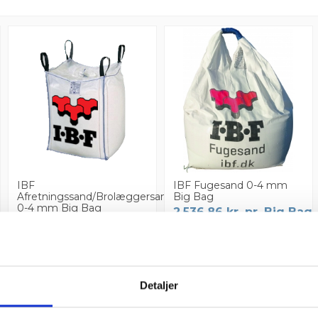
IBF
IBF Fugesand 0-4 mm
Afretningssand/Brolæggersand
Big Bag
0-4 mm Big Bag
2.536,86 kr. pr. Big Bag
1.143,74 kr. pr. Big Bag
Læg i
Læg i
kurv
kurv
Detaljer