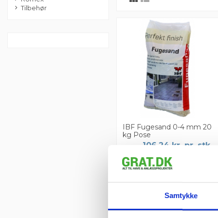
Tilbehør
IBF Fugesand 0-4 mm 20
kg Pose
106,24 kr. pr. stk.
Læg i
kurv
Samtykke