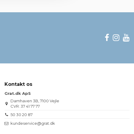
Kontakt os
Grat.dk ApS
Damhaven 3B, 7100 Vejle
CVR: 37 41 77 77
50 30 20 87
kundeservice@grat.dk