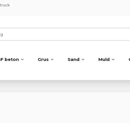
ltruck
BF beton
Grus
Sand
Muld