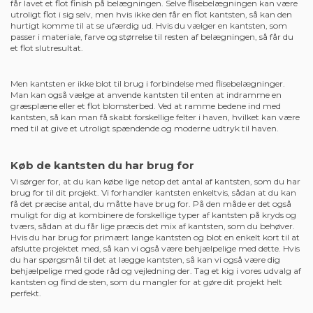
får lavet et flot finish på belægningen. Selve flisebelægningen kan være
utroligt flot i sig selv, men hvis ikke den får en flot kantsten, så kan den
hurtigt komme til at se ufærdig ud. Hvis du vælger en kantsten, som
passer i materiale, farve og størrelse til resten af belægningen, så får du
et flot slutresultat.
Men kantsten er ikke blot til brug i forbindelse med flisebelægninger.
Man kan også vælge at anvende kantsten til enten at indramme en
græsplæne eller et flot blomsterbed. Ved at ramme bedene ind med
kantsten, så kan man få skabt forskellige felter i haven, hvilket kan være
med til at give et utroligt spændende og moderne udtryk til haven.
Køb de kantsten du har brug for
Vi sørger for, at du kan købe lige netop det antal af kantsten, som du har
brug for til dit projekt. Vi forhandler kantsten enkeltvis, sådan at du kan
få det præcise antal, du måtte have brug for. På den måde er det også
muligt for dig at kombinere de forskellige typer af kantsten på kryds og
tværs, sådan at du får lige præcis det mix af kantsten, som du behøver.
Hvis du har brug for primært lange kantsten og blot en enkelt kort til at
afslutte projektet med, så kan vi også være behjælpelige med dette. Hvis
du har spørgsmål til det at lægge kantsten, så kan vi også være dig
behjælpelige med gode råd og vejledning der. Tag et kig i vores udvalg af
kantsten og find de sten, som du mangler for at gøre dit projekt helt
perfekt.