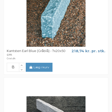
Kantsten Earl Blue (Gråblå) - 7x20x50
218,74 kr. pr. stk.
cm
Grat.dk
Læg i kurv