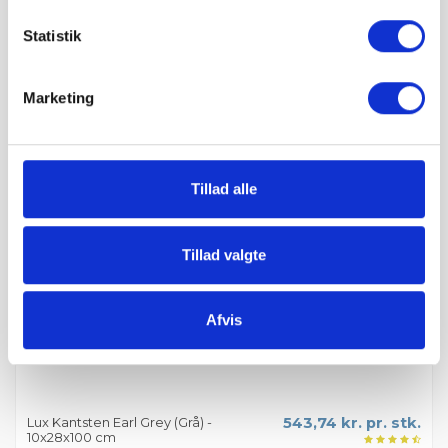
Statistik
Lux Kantsten Rød Nordland - 7x20x100
512,49 kr. pr. stk.
cm
Grat.dk
Marketing
Læg i kurv
Tillad alle
Tillad valgte
Afvis
Lux Kantsten Earl Grey (Grå) -
543,74 kr. pr. stk.
10x28x100 cm