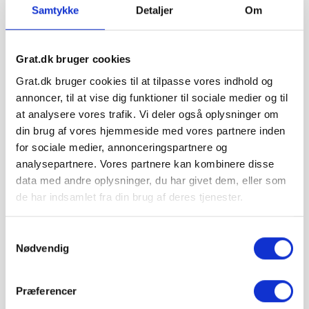
Samtykke
Detaljer
Om
Lux Kantsten Earl Black (Sort Basalt) -
506,24 kr. pr. stk.
Grat.dk bruger cookies
7x20x100 cm
Grat.dk
Grat.dk bruger cookies til at tilpasse vores indhold og
annoncer, til at vise dig funktioner til sociale medier og til
Læg i kurv
at analysere vores trafik. Vi deler også oplysninger om
din brug af vores hjemmeside med vores partnere inden
for sociale medier, annonceringspartnere og
analysepartnere. Vores partnere kan kombinere disse
data med andre oplysninger, du har givet dem, eller som
de har indsamlet fra din brug af deres tjenester.
Samtykkevalg
Nødvendig
Præferencer