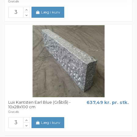
Grat.dk
Læg i kurv
Lux Kantsten Earl Blue (Gråblå) -
637,49 kr. pr. stk.
10x28x100 cm
Grat.dk
Læg i kurv