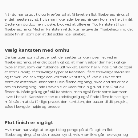
Når du har brugt tid og kræfter på at få lavet en flot flisebelægning, så
er det næsten synd, hvis man ikke lader belægningen komme helt i mål.
Dette kan du dog nemt gøre, blot ved at tilføje en flot kantsten til din
flisebelægning. Med en kantsten vil du kunne give din flisebelægning det
sidste finish, som gør at det sidder lige i skabet.
Vælg kantsten med omhu
Da kantsten som oftest er det, der sætter prikken over i’et ved en
flisebelægning, så er det også vigtigt, at man vælger den helt rigtige
type af sten, som kan fuldende udtrykket. Derfor har vi hos Grat.dk også
et stort udvalg af forskellige typer af kantsten i flere forskellige størrelser
og farver. Ved at vælge den korrekte kantsten, så kan du skabe det
perfekte æstetiske udseende til din flisebelægning, hvad end der er tale
om en belægning inde i haven eller uden for din grund. Hos Grat.dk
finder du både grå og gråblå kantsten, men også flotte sorte kantsten
lavet i basalt. Kantstene kan du selvfølgelig også finde i flere forskellige
mål, sådan at du får lige præcis den kantsten, der passer til dit projekt,
både i længde, højde og bredde.
Flot finish er vigtigt
Hvis man har valgt at bruge tid og penge på at få lagt en flot
flisebelægning, så er det næsten synd, hvis man ikke går hele vejen og