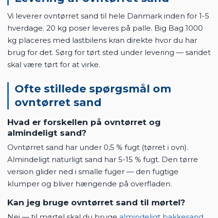
Vi leverer ovntørret sand til hele Danmark inden for 1-5
hverdage. 20 kg poser leveres på palle. Big Bag 1000
kg placeres med lastbilens kran direkte hvor du har
brug for det. Sørg for tørt sted under levering — sandet
skal være tørt for at virke.
Ofte stillede spørgsmål om
ovntørret sand
Hvad er forskellen på ovntørret og
almindeligt sand?
Ovntørret sand har under 0,5 % fugt (tørret i ovn).
Almindeligt naturligt sand har 5-15 % fugt. Den tørre
version glider ned i smalle fuger — den fugtige
klumper og bliver hængende på overfladen.
Kan jeg bruge ovntørret sand til mørtel?
Nej — til mørtel skal du bruge
almindeligt bakkesand