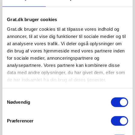
Resistent mod udvaskning:
Pakket tæt sand
vaskes mindre ud ved regn
Grat.dk bruger cookies
Lettere arbejde:
1-2 fejearbejder i stedet for 5-6
Grat.dk bruger cookies til at tilpasse vores indhold og
annoncer, til at vise dig funktioner til sociale medier og til
Hvor meget ovntørret sand skal
at analysere vores trafik. Vi deler også oplysninger om
jeg bruge?
din brug af vores hjemmeside med vores partnere inden
for sociale medier, annonceringspartnere og
analysepartnere. Vores partnere kan kombinere disse
FORBRUG PR.
BELÆGNING
data med andre oplysninger, du har givet dem, eller som
M²
de har indsamlet fra din brug af deres tjenester.
SF-sten (smalle fuger 2-3 mm)
3-5 kg/m²
Samtykkevalg
Nødvendig
Chaussesten 9x9 cm (5-8 mm
8-12 kg/m²
fuger)
Præferencer
Klassiske brosten (10-15 mm
15-20 kg/m²
fuger)