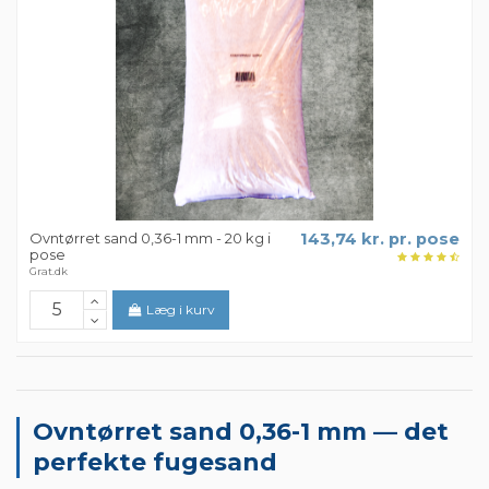
Ovntørret sand 0,36-1 mm - 20 kg i
143,74 kr. pr. pose
pose
Grat.dk
Læg i kurv
Ovntørret sand 0,36-1 mm — det
perfekte fugesand