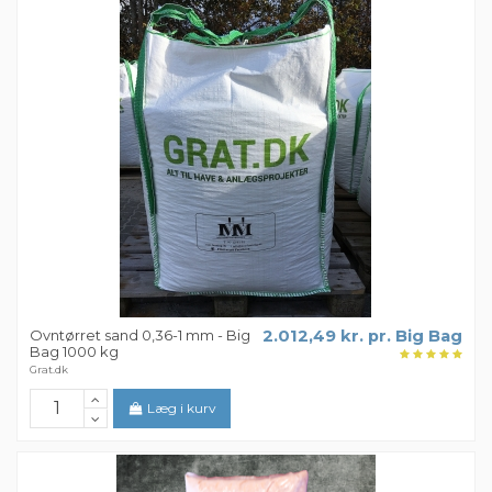
Ovntørret sand 0,36-1 mm - Big
2.012,49 kr. pr. Big Bag
Bag 1000 kg
Grat.dk
Læg i kurv