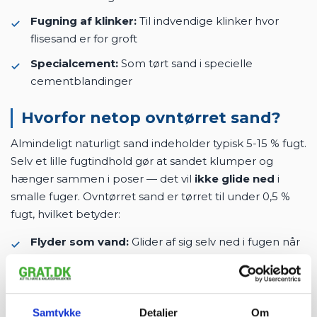
Fugning af klinker:
Til indvendige klinker hvor
flisesand er for groft
Specialcement:
Som tørt sand i specielle
cementblandinger
Hvorfor netop ovntørret sand?
Almindeligt naturligt sand indeholder typisk 5-15 % fugt.
Selv et lille fugtindhold gør at sandet klumper og
hænger sammen i poser — det vil
ikke glide ned
i
smalle fuger. Ovntørret sand er tørret til under 0,5 %
fugt, hvilket betyder:
Flyder som vand:
Glider af sig selv ned i fugen når
du fejer
Pakker tæt:
Sætter sig fastere og fyldet fugerne
helt
Samtykke
Detaljer
Om