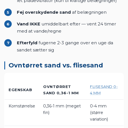
let pladevibrator (kun til kraftige belægninger)
Fej overskydende sand
af belægningen
5
Vand IKKE
umiddelbart efter — vent 24 timer
6
med at vande/regne
Efterfyld
fugerne 2-3 gange over en uge da
7
sandet sætter sig
Ovntørret sand vs. flisesand
OVNTØRRET
FLISESAND 0-
EGENSKAB
SAND 0,36-1 MM
4 MM
Kornstørrelse
0,36-1 mm (meget
0-4 mm
fin)
(større
variation)