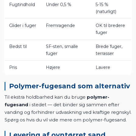
Fugtindhold
Under 0,5 %
5-15 %
(naturligt)
Glider i fuger
Fremragende
OK til bredere
fuger
Bedst til
SF-sten, smalle
Brede fuger,
fuger
terrasser
Pris
Højere
Lavere
Polymer-fugesand som alternativ
Til ekstra holdbarhed kan du bruge
polymer-
fugesand
i stedet — det binder sig sammen efter
vanding og forhindrer udvaskning ved kraftige regnskyl.
Spørg os hvis du vil vide mere om polymer-fugesand.
Levering af ovntørret sand