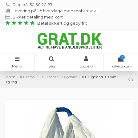
Ring på: 50 30 20 87
Levering på 1-5 hverdage med mobiltruck
Sikker betaling med kort
Betal sikkert og gebyrfrit
0
Menu
Søg
Log ind
Indkøbskurv
Forside
IBF Beton
IBF Tilbehør
Fugesand
IBF Fugesand 0-8 mm
Big Bag