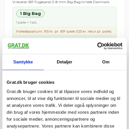
Vi leverer IBF Fugesand 0-8 mm Big Bag til hele Danmark
1 Big Bag
1 palle = 1 stk.
Palledepositum: 195 kr. pr. IBF-palle (125 kr. retur pr. palle)
2.537,49 kr.
I ALT
inkl. moms
tir 11. august – tor 13.
📦 Forventet levering:
august
i
Samtykke
Detaljer
Om
⏱ Afsendes førstkommende hverdag (man 10.
august)
Leveres til kantsten · Tilkøb aflæsning med
medbringertruck/kran i kurven
Grat.dk bruger cookies
🚚 Se fragtpris til dit område:
Vis
Grat.dk bruger cookies til at tilpasse vores indhold og
annoncer, til at vise dig funktioner til sociale medier og til
at analysere vores trafik. Vi deler også oplysninger om
pris 2.537,49 kr.
din brug af vores hjemmeside med vores partnere inden
Inkl. moms
for sociale medier, annonceringspartnere og
analysepartnere. Vores partnere kan kombinere disse