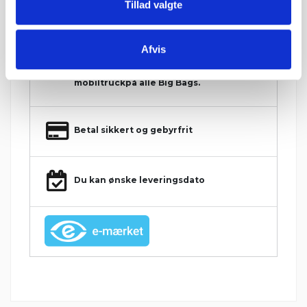
Tillad valgte
Konkurrencedygtige priser
Afvis
1-5 hverdages leveringstid. Levering med
mobiltruckpå alle Big Bags.
Betal sikkert og gebyrfrit
Du kan ønske leveringsdato