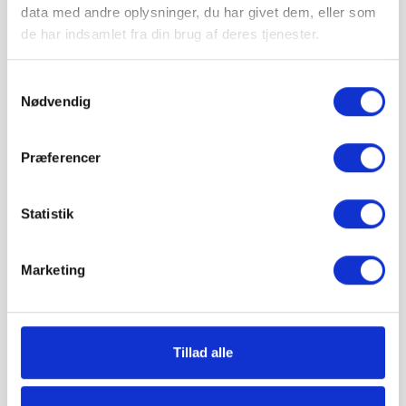
Læg i kurv
data med andre oplysninger, du har givet dem, eller som
de har indsamlet fra din brug af deres tjenester.
IBF Big Bag leveres på paller.
Vejledende info
Antal pr. m²:
-
Samtykkevalg
Vægt pr. stk.:
1000 kg
Nødvendig
Stk. pr. palle:
1 stk.
Minimumsbestilling:
1 palle
Levering & IBF Paller:
Præferencer
Levering:
Op til 7 paller: Jylland / Fyn. 1425 kr.
Op til 7 paller: Sjælland: 1675 kr.
Statistik
Fra 8 paller: Gratis!
IBF Paller:
Depositum pr. palle: 195 kr.
Marketing
Ved returnering af IBF paller gives 125 kr. retur.
Tillad alle
Hos Grat får du: