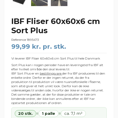
IBF Fliser 60x60x6 cm
Sort Plus
Reference
1895473
99,99 kr. pr. stk.
Vi leverer IBF Fliser 60x60x6 cm Sort Plus til hele Danmark
Sort Plus kan i nogen perioder have en leveringstid fra IBF alt
efter hvilket område den skal leveres til.
IBF Sort Plus er en
bestillingsvare
der fra IBF produceres til den
enkelte ordre. Derfor er der ingen returret, da der fra
produktion til produktion vil være nuanceforskelle i fliserne,
som altid giver et helt unikt look. Derfor kan de ikke
videresælges til anden side, hvorfor der ikke er nogen returret.
Det samme gælder, at der for disse produkter er tale om
bindende ordrer, der ikke kan annulleres efter at IBF har
opstartet produktionen af ordren.
20 stk.
1 palle
ca. 7,1 m²
=
=