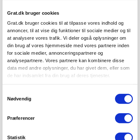
Læg i kurv
Grat.dk bruger cookies
IBF Sort Plus leveres på paller.
Vejledende info
Grat.dk bruger cookies til at tilpasse vores indhold og
Antal pr. m²:
2,8 stk
annoncer, til at vise dig funktioner til sociale medier og til
Vægt pr. stk.:
50 kg
Stk. pr. palle:
20 stk.
at analysere vores trafik. Vi deler også oplysninger om
din brug af vores hjemmeside med vores partnere inden
Levering & IBF Paller:
for sociale medier, annonceringspartnere og
Levering:
Op til 7 paller: Jylland / Fyn. 1425 kr.
analysepartnere. Vores partnere kan kombinere disse
Op til 7 paller: Sjælland: 1675 kr.
data med andre oplysninger, du har givet dem, eller som
Fra 8 paller: Gratis!
de har indsamlet fra din brug af deres tjenester.
IBF Paller:
Depositum pr. palle: 195 kr.
Ved returnering af IBF paller gives 125 kr. retur.
Samtykkevalg
Nødvendig
Præferencer
Hos Grat får du:
Statistik
Konkurrencedygtige priser