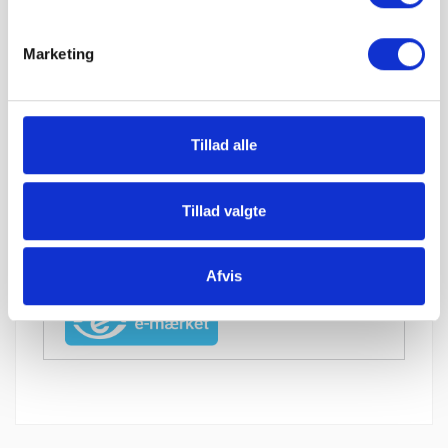
Marketing
1-5 hverdages leveringstid. Levering med
mobiltruckpå alle Big Bags.
Tillad alle
Betal sikkert og gebyrfrit
Tillad valgte
Du kan ønske leveringsdato
Afvis