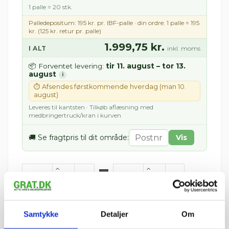
1 palle = 20 stk.
Palledepositum: 195 kr. pr. IBF-palle · din ordre: 1 palle = 195
kr. (125 kr. retur pr. palle)
1.999,75 kr.
I ALT
inkl. moms
tir 11. august – tor 13.
📦 Forventet levering:
august
i
⏱ Afsendes førstkommende hverdag (man 10.
august)
Leveres til kantsten · Tilkøb aflæsning med
medbringertruck/kran i kurven
🚚 Se fragtpris til dit område:
Vis
=
m²
stk.
pris 1.999,75 kr.
Inkl. moms
Samtykke
Detaljer
Om