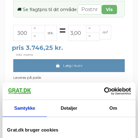
🚚 Se fragtpris til dit område:
Vis
=
m²
stk.
pris 3.746,25 kr.
Inkl. moms
Læg i kurv
Leveres på palle.
Der går ca. 100 stk. pr. m²
(Udregnet ved 1 cm fuge)
Leveres på paller
Minimumsbestilling 300 stk.
Samtykke
Detaljer
Om
Fragt pr. palle:
Jylland/Fyn: 299 kr.
Sjælland: 349 kr.
Grat.dk bruger cookies
Minimumsantallet for køb af varen er 300 stk..