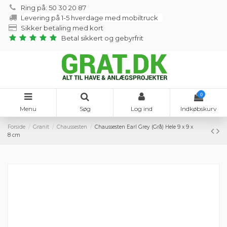
Ring på: 50 30 20 87
Levering på 1-5 hverdage med mobiltruck
Sikker betaling med kort
Betal sikkert og gebyrfrit
0
Menu
Søg
Log ind
Indkøbskurv
Forside
Granit
Chaussesten
Chaussesten Earl Grey (Grå) Hele 9 x 9 x
8 cm