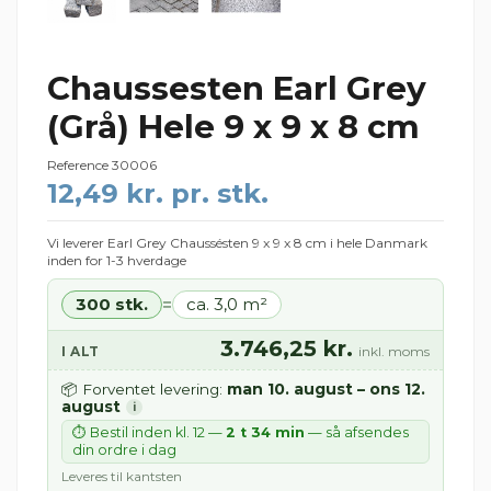
Chaussesten Earl Grey
(Grå) Hele 9 x 9 x 8 cm
Reference
30006
12,49 kr. pr. stk.
Vi leverer Earl Grey Chaussésten 9 x 9 x 8 cm i hele Danmark
inden for 1-3 hverdage
300 stk.
ca. 3,0 m²
=
3.746,25 kr.
I ALT
inkl. moms
man 10. august – ons 12.
📦 Forventet levering:
august
i
⏱ Bestil inden kl. 12 —
2 t 34 min
— så afsendes
din ordre i dag
Leveres til kantsten