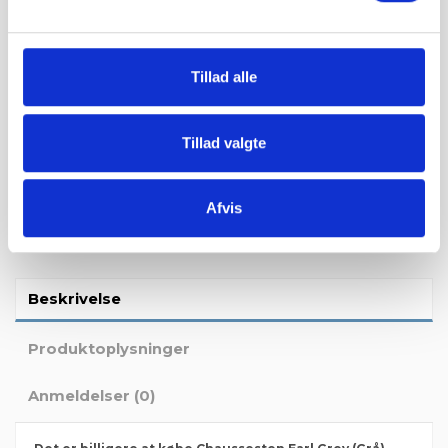
Bestil vareprøve:
Tillad alle
Du kan bestille en vareprøve for 99 kr. i fragt. Vi sender dig en
lille prøve hvor du kan se farven og struktur på produktet.
Tillad valgte
Bestil vareprøve
Afvis
Beskrivelse
Produktoplysninger
Anmeldelser (0)