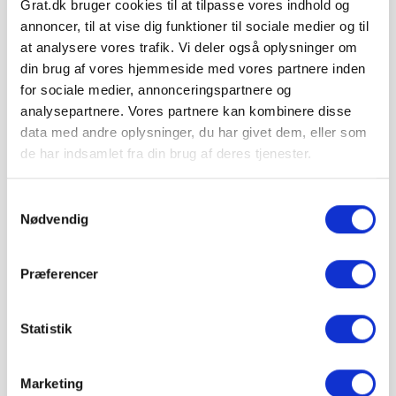
Grat.dk bruger cookies til at tilpasse vores indhold og
annoncer, til at vise dig funktioner til sociale medier og til
at analysere vores trafik. Vi deler også oplysninger om
Hos Grat får du:
din brug af vores hjemmeside med vores partnere inden
for sociale medier, annonceringspartnere og
Konkurrencedygtige priser
analysepartnere. Vores partnere kan kombinere disse
data med andre oplysninger, du har givet dem, eller som
de har indsamlet fra din brug af deres tjenester.
1-5 hverdages leveringstid. Levering med
mobiltruckpå alle Big Bags.
Samtykkevalg
Nødvendig
Betal sikkert og gebyrfrit
Præferencer
Du kan ønske leveringsdato
Statistik
Marketing