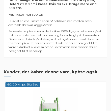
Det er billigere at købe Chaussesten Earl Grey (Grå)
Hele 9 x 9 x 8 cm i kasse, hvis du skal bruge mere end
600 stk.
Køb i kasse med 600 stk
Husk at en chaussesten er en håndkløvet sten med én pæn
overflade der skal lægge øverst.
Selve siderne på stenen er derfor ikke 100% lige, da det er en kløvet
natursten - dette er helt normalt og forventeligt på chaussesten.
Da det er en håndkløvet sten, skal det også forventes at der er en
tolerence på +/- et par cm, samt at siderne der er beregnet til at
være tildækket ikke er så pæne i overfladen som toppen der er
beregnet til at vende op.
Der er ingen anmeldelser endnu
Farve
Grå
Tykkelse
8 cm
Kunder, der købte denne vare, købte også
-82,00 kr. pr. Big Bag