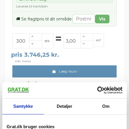
Leveres til kantsten
🚚 Se fragtpris til dit område:
Vis
=
m²
stk.
pris 3.746,25 kr.
Inkl. moms
Læg i kurv
Leveres på palle.
Der går ca. 100 stk. pr. m²
(Udregnet ved 1 cm fuge)
Leveres på paller
Minimumsbestilling 300 stk.
Samtykke
Detaljer
Om
Fragt pr. palle:
Jylland/Fyn: 299 kr.
Sjælland: 349 kr.
Grat.dk bruger cookies