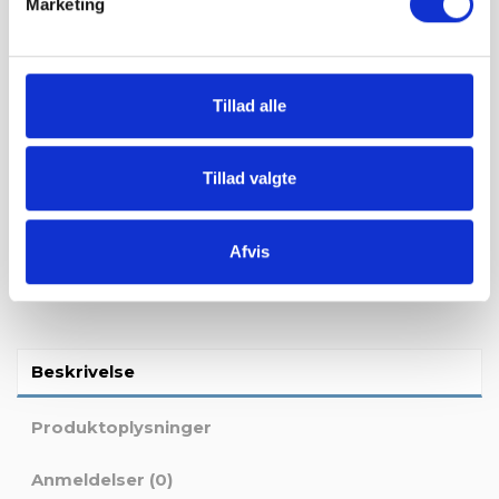
Marketing
Tillad alle
Bestil vareprøve:
Du kan bestille en vareprøve for 99 kr. i fragt. Vi sender dig en
lille prøve hvor du kan se farven og struktur på produktet.
Tillad valgte
Bestil vareprøve
Afvis
Beskrivelse
Produktoplysninger
Anmeldelser (0)