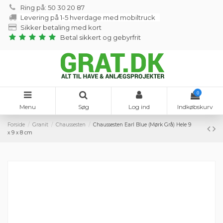
Ring på: 50 30 20 87
Levering på 1-5 hverdage med mobiltruck
Sikker betaling med kort
Betal sikkert og gebyrfrit
0
Menu
Søg
Log ind
Indkøbskurv
Forside
Granit
Chaussesten
Chaussesten Earl Blue (Mørk Grå) Hele 9
x 9 x 8 cm