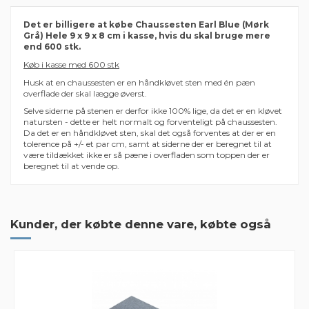
Det er billigere at købe Chaussesten Earl Blue (Mørk
Grå) Hele 9 x 9 x 8 cm i kasse, hvis du skal bruge mere
end 600 stk.
Køb i kasse med 600 stk
Husk at en chaussesten er en håndkløvet sten med én pæn
overflade der skal lægge øverst.
Selve siderne på stenen er derfor ikke 100% lige, da det er en kløvet
natursten - dette er helt normalt og forventeligt på chaussesten.
Da det er en håndkløvet sten, skal det også forventes at der er en
tolerence på +/- et par cm, samt at siderne der er beregnet til at
være tildækket ikke er så pæne i overfladen som toppen der er
beregnet til at vende op.
Der er ingen anmeldelser endnu
Farve
Gråblå
Tykkelse
8 cm
Kunder, der købte denne vare, købte også