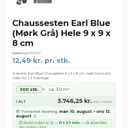
Chaussesten Earl Blue
(Mørk Grå) Hele 9 x 9 x
8 cm
Reference
30007
12,49 kr. pr. stk.
Vi leverer Earl Blue Chaussésten 9 x 9 x 8 cm i hele Danmark
inden for 1-3 hverdage.
300 stk.
ca. 3,0 m²
=
3.746,25 kr.
I ALT
inkl. moms
man 10. august – ons 12.
📦 Forventet levering:
august
i
⏱ Bestil inden kl. 12 —
11 t 27 min
— så afsendes
din ordre i dag