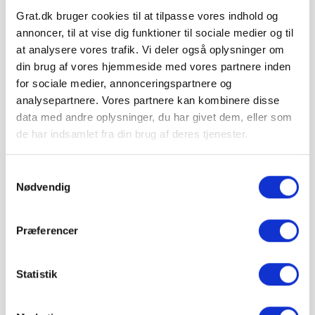
Minimumsantallet for køb af varen er 300 stk..
Grat.dk bruger cookies til at tilpasse vores indhold og
annoncer, til at vise dig funktioner til sociale medier og til
at analysere vores trafik. Vi deler også oplysninger om
Hos Grat får du:
din brug af vores hjemmeside med vores partnere inden
for sociale medier, annonceringspartnere og
analysepartnere. Vores partnere kan kombinere disse
Konkurrencedygtige priser
data med andre oplysninger, du har givet dem, eller som
de har indsamlet fra din brug af deres tjenester.
1-5 hverdages leveringstid. Levering med
Samtykkevalg
mobiltruckpå alle Big Bags.
Nødvendig
Betal sikkert og gebyrfrit
Præferencer
Statistik
Du kan ønske leveringsdato