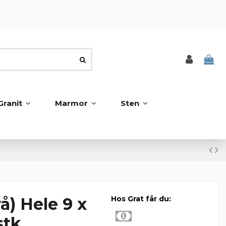
Granit
Marmor
Sten
å) Hele 9 x
Hos Grat får du:
stk