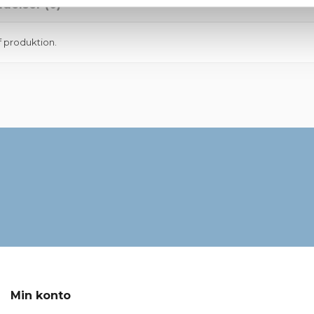
delser (0)
f produktion.
Grå
8 cm
Min konto