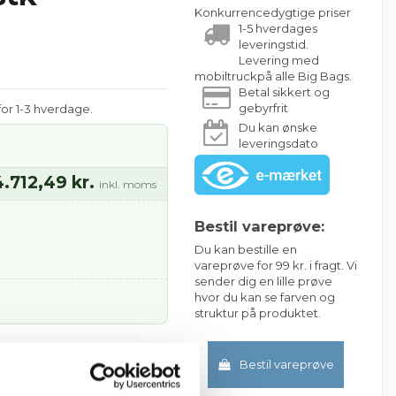
Konkurrencedygtige priser
1-5 hverdages
leveringstid.
Levering med
mobiltruckpå alle Big Bags.
Betal sikkert og
gebyrfrit
or 1-3 hverdage.
Du kan ønske
leveringsdato
4.712,49 kr.
inkl. moms
Bestil vareprøve:
Du kan bestille en
vareprøve for 99 kr. i fragt. Vi
sender dig en lille prøve
hvor du kan se farven og
struktur på produktet.
Bestil vareprøve
Læg i kurv