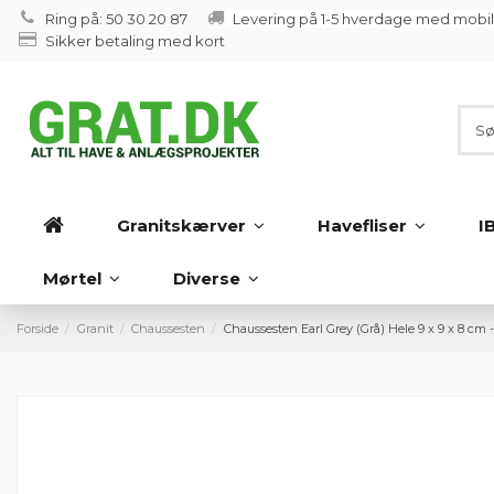
Ring på: 50 30 20 87
Levering på 1-5 hverdage med mobi
Sikker betaling med kort
Granitskærver
Havefliser
I
Mørtel
Diverse
Forside
Granit
Chaussesten
Chaussesten Earl Grey (Grå) Hele 9 x 9 x 8 cm -