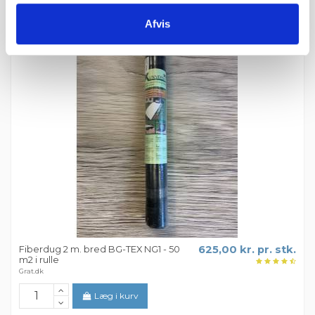
Afvis
Fiberdug 2 m. bred BG-TEX NG1 - 50
625,00 kr. pr. stk.
m2 i rulle
Grat.dk
Læg i kurv