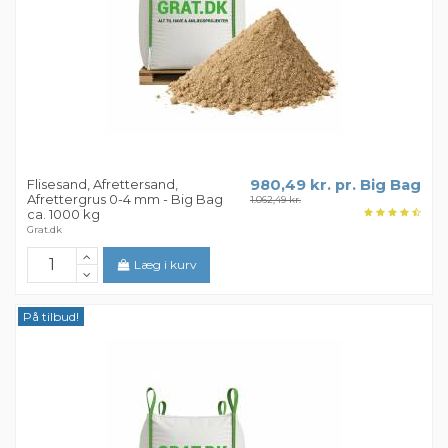
Flisesand, Afrettersand,
980,49 kr. pr. Big Bag
Afrettergrus 0-4 mm - Big Bag
1.062,49 kr.
ca. 1000 kg
Grat.dk
Læg i kurv
På tilbud!