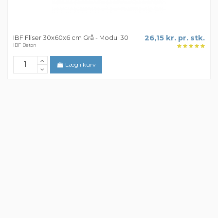
IBF Fliser 30x60x6 cm Grå - Modul 30
26,15 kr. pr. stk.
IBF Beton
Læg i kurv
Rødvig Juramørtel KKh 20/80/475 -
249,99 kr. pr. stk.
(Lilla Pose) Korn 0-2 mm