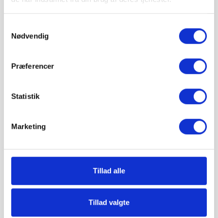
Læg i kurv
Samtykkevalg
Nødvendig
Præferencer
Statistik
Marketing
Tillad alle
Ovntørret sand 0,36-1 mm - Big
2.012,49 kr. pr. Big Bag
Bag 1000 kg
Grat.dk
Tillad valgte
Læg i kurv