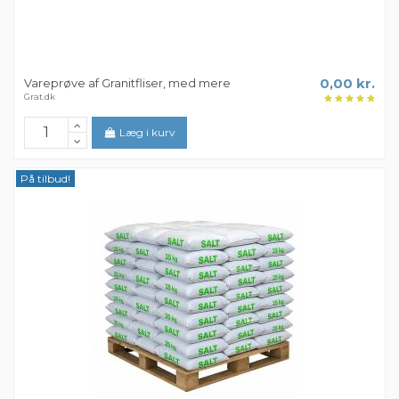
Vareprøve af Granitfliser, med mere
0,00 kr.
Grat.dk
Læg i kurv
På tilbud!