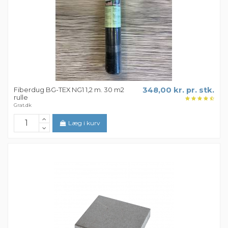
Fiberdug BG-TEX NG1 1,2 m. 30 m2
348,00 kr. pr. stk.
rulle
Grat.dk
Læg i kurv