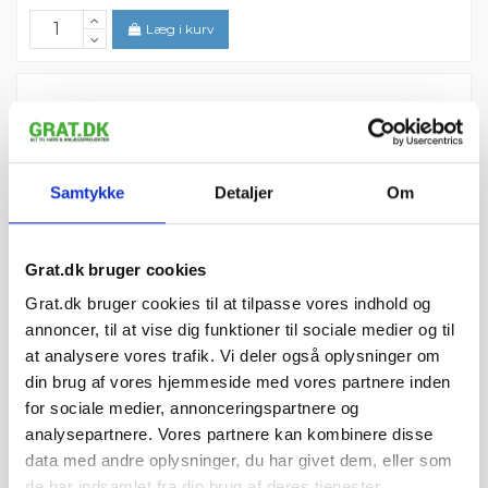
Læg i kurv
Samtykke
Detaljer
Om
Grat.dk bruger cookies
Grat.dk bruger cookies til at tilpasse vores indhold og
annoncer, til at vise dig funktioner til sociale medier og til
at analysere vores trafik. Vi deler også oplysninger om
din brug af vores hjemmeside med vores partnere inden
for sociale medier, annonceringspartnere og
Lux Kantsten Earl Grey (Grå) - 7x20x100
318,74 kr. pr. stk.
analysepartnere. Vores partnere kan kombinere disse
cm
data med andre oplysninger, du har givet dem, eller som
Grat.dk
de har indsamlet fra din brug af deres tjenester.