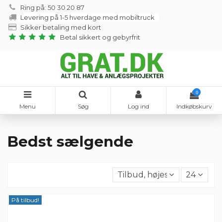
Ring på: 50 30 20 87
Levering på 1-5 hverdage med mobiltruck
Sikker betaling med kort
Betal sikkert og gebyrfrit
0
Menu
Søg
Log ind
Indkøbskurv
Bedst sælgende
Tilbud, højest til lavest
24
På tilbud!