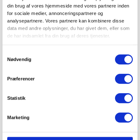
man 10. august – ons 12.
📦 Forventet levering:
din brug af vores hjemmeside med vores partnere inden
august
i
for sociale medier, annonceringspartnere og
⏱ Afsendes førstkommende hverdag (fre 7.
analysepartnere. Vores partnere kan kombinere disse
august)
data med andre oplysninger, du har givet dem, eller som
Leveres til kantsten · Tilkøb aflæsning med
medbringertruck/kran i kurven
de har indsamlet fra din brug af deres tjenester.
🚚 Se fragtpris til dit område:
Vis
Samtykkevalg
Nødvendig
=
m²
Præferencer
pris 4.899,30 kr.
Inkl. moms
Statistik
Læg i kurv
IBF TrendLine leveres på paller.
Marketing
Vejledende info
Antal pr. m²:
6,25 stk
Vægt pr. stk.:
15 kg
Stk. pr. palle:
56 stk.