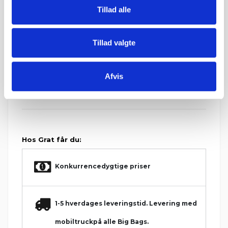
Tillad alle
Levering & IBF Paller:
Levering:
Op til 7 paller: Jylland / Fyn. 1425 kr.
Tillad valgte
Op til 7 paller: Sjælland: 1675 kr.
Fra 8 paller: Gratis!
IBF Paller:
Afvis
Depositum pr. palle: 195 kr.
Ved returnering af IBF paller gives 125 kr. retur.
Hos Grat får du:
Konkurrencedygtige priser
1-5 hverdages leveringstid. Levering med
mobiltruckpå alle Big Bags.