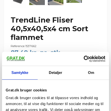
TrendLine Fliser
40,5x40,5x4 cm Sort
flammet
Reference
1537662
87,49 kr. pr. stk.
Vi leverer TrendLine Fliser 40,5x40,5x4 cm Sort flammet til hele
Danmark
Samtykke
Detaljer
Om
56 stk.
1 palle
ca. 9,0 m²
=
=
1 palle = 56 stk.
Grat.dk bruger cookies
Palledepositum: 195 kr. pr. IBF-palle · din ordre: 1 palle = 195
kr. (125 kr. retur pr. palle)
Grat.dk bruger cookies til at tilpasse vores indhold og
4.899,30 kr.
annoncer, til at vise dig funktioner til sociale medier og til
I ALT
inkl. moms
at analysere vores trafik. Vi deler også oplysninger om