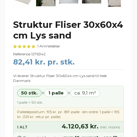
Struktur Fliser 30x60x4
cm Lys sand
1 Anmeldelse
Reference
1276342
82,41 kr. pr. stk.
Vi leverer Struktur Fliser 30x60x4 cm Lys sand til hele
Danmark
50 stk.
1 palle
ca. 9,1 m²
=
=
1 palle = 50 stk.
Palledepositum: 195 kr. pr. IBF-palle · din ordre: 1 palle = 195
kr. (125 kr. retur pr. palle)
4.120,63 kr.
I ALT
inkl. moms