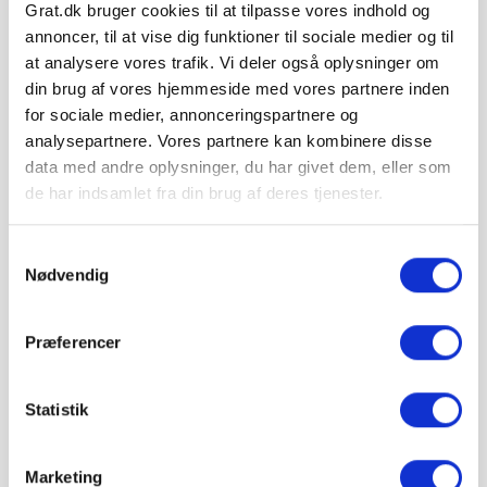
Grat.dk bruger cookies til at tilpasse vores indhold og
Levering & IBF Paller:
annoncer, til at vise dig funktioner til sociale medier og til
Levering:
at analysere vores trafik. Vi deler også oplysninger om
Op til 7 paller: Jylland / Fyn. 1425 kr.
Op til 7 paller: Sjælland: 1675 kr.
din brug af vores hjemmeside med vores partnere inden
Fra 8 paller: Gratis!
for sociale medier, annonceringspartnere og
analysepartnere. Vores partnere kan kombinere disse
IBF Paller:
Depositum pr. palle: 195 kr.
data med andre oplysninger, du har givet dem, eller som
Ved returnering af IBF paller gives 125 kr. retur.
de har indsamlet fra din brug af deres tjenester.
Samtykkevalg
Nødvendig
Hos Grat får du:
Præferencer
Konkurrencedygtige priser
Statistik
1-5 hverdages leveringstid. Levering med
mobiltruckpå alle Big Bags.
Marketing