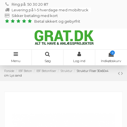
Ring på: 50 30 20 87
Levering på 1-5 hverdage med mobiltruck
Sikker betaling med kort
Betal sikkert og gebyrfrit
0
Menu
Søg
Log ind
Indkøbskurv
Forside
IBF Beton
IBF Betonfliser
Struktur
Struktur Fliser 30x60x4
cm Lys sand