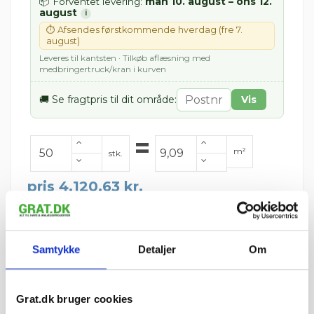
man 10. august – ons 12.
📦 Forventet levering:
august
i
⏱ Afsendes førstkommende hverdag (fre 7.
august)
Leveres til kantsten · Tilkøb aflæsning med
medbringertruck/kran i kurven
🚚 Se fragtpris til dit område:
Vis
=
m²
stk.
pris 4.120,63 kr.
Inkl. moms
Læg i kurv
Samtykke
Detaljer
Om
IBF Struktur leveres på paller.
Vejledende info
Antal pr. m²:
5,5 stk
Vægt pr. stk.:
16 kg
Grat.dk bruger cookies
Stk. pr. palle:
50 stk.