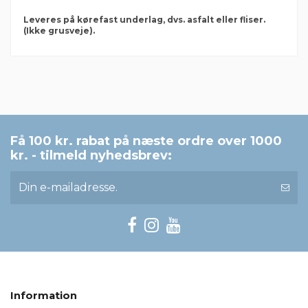
Leveres på kørefast underlag, dvs. asfalt eller fliser.
(Ikke grusveje).
Der er ingen anmeldelser endnu
Pyntegrus
6-12 mm
Få 100 kr. rabat på næste ordre over 1000
Mærker
kr. - tilmeld nyhedsbrev:
Information