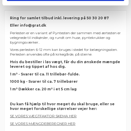
Anmeldelser (0)
Ring for samlet tilbud inkl. levering på 50 30 20 87
Eller
info@grat.dk
Perlesten er en variant af Pyntesten der sammen med ærtesten er
velegnede til indkørsler, og rundt om huse, pyntekrukker og
bygningsværker..
Vores perlesten 6-12 mm kan bruges i stedet for belægningssten.
Perlesten anvendes ofte på kirkegårde, på stierne.
Hvis du bestiller i løs vægt, får du din ønskede mængde
leveret og tippet af hos dig.
1 m³ - Svarer til ca. 11 trillebør-fulde.
1000 kg - Svarer til ca. 7 trillebører
1 m³ Dækker ca. 20 m² i et 5 cm lag
Du kan få hjælp til hvor meget du skal bruge, eller se
hvor meget forskellige størrelser vejer her:
SE VORES VÆGTFAKTOR SKEMA HER
SE VORES MÆNGDEBEREGNER HER