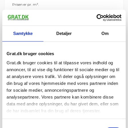
Prisen er pr. m³.
Levering:
Afhænger af postnr - beregnes før bestilling
Det er billigere at købe perlesten 6-12 mm i
Big Bags, hvis du skal bruge mindre end 5 m³.
Samtykke
Detaljer
Om
Køb i 1000 kg Big Bag
Køb i 500 kg Big Bag
Grat.dk bruger cookies
Grat.dk bruger cookies til at tilpasse vores indhold og
annoncer, til at vise dig funktioner til sociale medier og til
Hos Grat får du:
at analysere vores trafik. Vi deler også oplysninger om
din brug af vores hjemmeside med vores partnere inden
Konkurrencedygtige priser
for sociale medier, annonceringspartnere og
analysepartnere. Vores partnere kan kombinere disse
data med andre oplysninger, du har givet dem, eller som
1-5 hverdages leveringstid. Levering med
de har indsamlet fra din brug af deres tjenester.
mobiltruckpå alle Big Bags.
Samtykkevalg