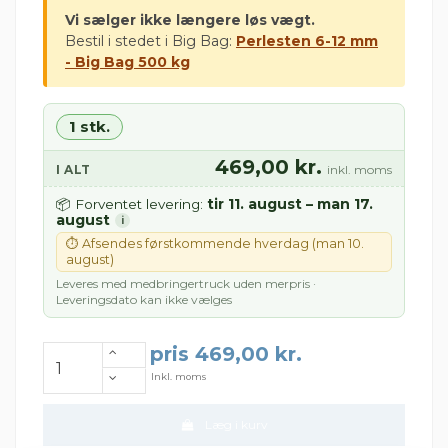
Vi sælger ikke længere løs vægt.
Bestil i stedet i Big Bag:
Perlesten 6-12 mm
- Big Bag 500 kg
1 stk.
469,00 kr.
I ALT
inkl. moms
tir 11. august – man 17.
📦 Forventet levering:
august
i
⏱ Afsendes førstkommende hverdag (man 10.
august)
Leveres med medbringertruck uden merpris ·
Leveringsdato kan ikke vælges
pris 469,00 kr.
Inkl. moms
Læg i kurv