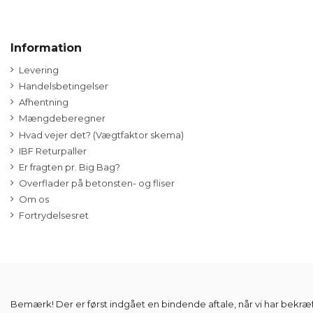
Information
Levering
Handelsbetingelser
Afhentning
Mængdeberegner
Hvad vejer det? (Vægtfaktor skema)
IBF Returpaller
Er fragten pr. Big Bag?
Overflader på betonsten- og fliser
Om os
Fortrydelsesret
Bemærk! Der er først indgået en bindende aftale, når vi har bekræfte