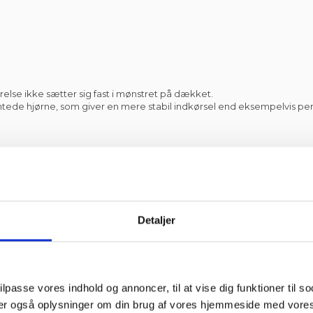
relse ikke sætter sig fast i mønstret på dækket.
kantede hjørne, som giver en mere stabil indkørsel end eksempelvis per
nlæg.
ler vi at du laver en god bund. Dette kan opnås med et lag stabilgru
Detaljer
 ukrudtsdug også kaldt fibertex. Fibertex forhindrer lyset i at ramme
mt at fjerne.
ilpasse vores indhold og annoncer, til at vise dig funktioner til so
eler også oplysninger om din brug af vores hjemmeside med vores