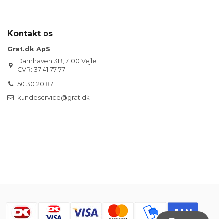
Kontakt os
Grat.dk ApS
Damhaven 3B, 7100 Vejle
CVR: 37 41 77 77
50 30 20 87
kundeservice@grat.dk