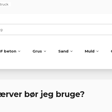
ltruck
BF beton
Grus
Sand
Muld
kærver bør jeg bruge?