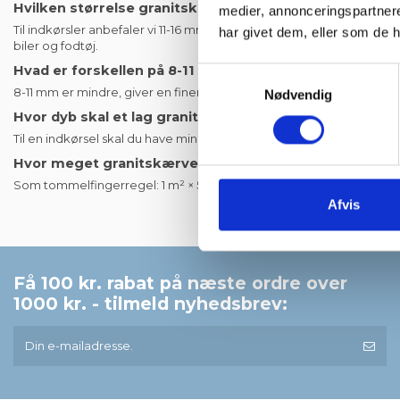
Hvilken størrelse granitskærver er bedst til en indkørs
medier, annonceringspartner
Til indkørsler anbefaler vi 11-16 mm eller 16-22 mm granitskærver. D
har givet dem, eller som de h
biler og fodtøj.
Hvad er forskellen på 8-11 mm og 11-16 mm granitskæ
Samtykkevalg
8-11 mm er mindre, giver en finere overflade og passer bedst til ga
Nødvendig
Hvor dyb skal et lag granitskærver være?
Til en indkørsel skal du have minimum 5-7 cm granitskærver oven på 
Hvor meget granitskærver skal jeg bruge pr. m²?
Som tommelfingerregel: 1 m² × 5 cm dybde = ca. 75-90 kg granitsk
Afvis
Få 100 kr. rabat på næste ordre over
1000 kr. - tilmeld nyhedsbrev: