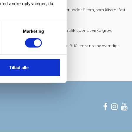
med andre oplysninger, du
give en jævn overflade. Undgå skærver under 8 mm, som klistrer fast i
selsstørrelse — robust nok til biltrafik uden at virke grov.
Marketing
il parkeringsarealer og tung trafik kan 8-10 cm være nødvendigt.
.
Tillad alle