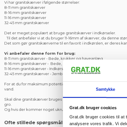
Vi har granitskærver i følgende størrelser:
8-11 mm granitskærver
8-16 mm granitskærver
11-16 mm granitskærver
32-45 mm granitskærver
Det er meget populært at bruge granitskærver i indkørseler.
Til det anbefaler vi at du bruger 11-16mm af skærver, da denne stør
Det som gør granitskærverne til en favorit i indkørslen, er deres 
Vi anbefaler denne form for brug:
8-11 mm granitskærver - Bede, krukker og haveanlæg.
8-16 mm granitskærver - Bede, krukker og haveanlæg.
11-16 mm
granitskærver - Indkørsler
(Sætter sig
ikke
i dæk)
32-45 mm granitskærver - Jernbaneskærver, Indkørsler og havena
For at du for maksimum potentiale ud af dine granitskærver anbefa
vand.
Samtykke
Skal dine granitskærver bruges i et bed, kan du med fordel bruge en
gro.
Grat.dk bruger cookies
Og hvis der kommer noget ukrudt op igennem fibertexen er det ne
Grat.dk bruger cookies til at t
Ofte stillede spørgsmål
analysere vores trafik. Vi d