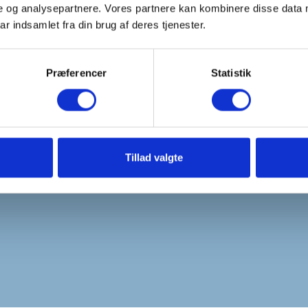
el?
e og analysepartnere. Vores partnere kan kombinere disse data 
e er store nok til ikke at sætte sig i dækmønster, men små nok til at 
ar indsamlet fra din brug af deres tjenester.
rver?
ngstier og områder med fodtrafik. 11-16 mm er den mest populære indkør
Præferencer
Statistik
et stabilgrus-bæreunderlag. Til gangstier er 3-5 cm tilstrækkeligt. T
ærver. En 1000 kg big bag dækker derfor ca. 12-13 m² ved 5 cm dybde
Tillad valgte