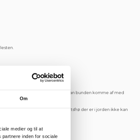
lesten.
s, og dertil et lag stenmel. Således kan bunden komme af med
Om
 jorden. Dette sikrere at de ukrudtsfrø der er i jorden ikke kan
ciale medier og til at
 partnere inden for sociale