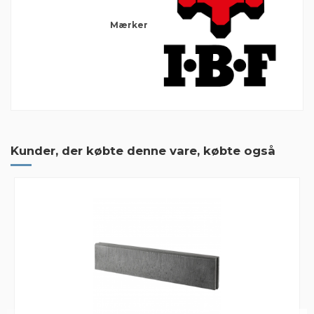
Mærker
Deklaration IBF Modul fliser
Der er ingen anmeldelser endnu
Download (95.37k)
Kunder, der købte denne vare, købte også