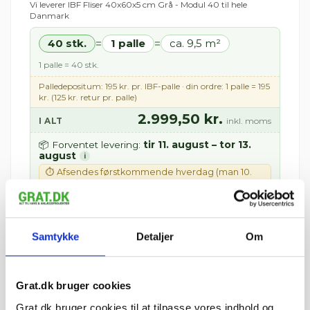
Vi leverer IBF Fliser 40x60x5 cm Grå - Modul 40 til hele
Danmark
40 stk.
1 palle
ca. 9,5 m²
=
=
1 palle = 40 stk.
Palledepositum: 195 kr. pr. IBF-palle · din ordre: 1 palle = 195
kr. (125 kr. retur pr. palle)
2.999,50 kr.
I ALT
inkl. moms
tir 11. august – tor 13.
📦 Forventet levering:
august
i
⏱ Afsendes førstkommende hverdag (man 10.
august)
Leveres til kantsten · Tilkøb aflæsning med
medbringertruck/kran i kurven
Samtykke
Detaljer
Om
🚚 Se fragtpris til dit område:
Vis
=
Grat.dk bruger cookies
m²
Grat.dk bruger cookies til at tilpasse vores indhold og