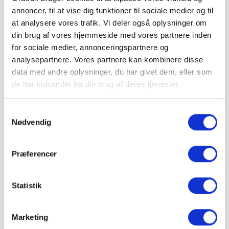
annoncer, til at vise dig funktioner til sociale medier og til
pris 2.999,50 kr.
at analysere vores trafik. Vi deler også oplysninger om
Inkl. moms
din brug af vores hjemmeside med vores partnere inden
Læg i kurv
for sociale medier, annonceringspartnere og
analysepartnere. Vores partnere kan kombinere disse
IBF Modul 40 leveres på paller.
data med andre oplysninger, du har givet dem, eller som
Vejledende info
Antal pr. m²:
4,2 stk
de har indsamlet fra din brug af deres tjenester.
Vægt pr. stk.:
26,5 kg
Stk. pr. palle:
40 stk.
Samtykkevalg
Levering & IBF Paller:
Nødvendig
Levering:
Op til 7 paller: Jylland / Fyn. 1425 kr.
Op til 7 paller: Sjælland: 1675 kr.
Præferencer
Fra 8 paller: Gratis!
IBF Paller:
Depositum pr. palle: 195 kr.
Statistik
Ved returnering af IBF paller gives 125 kr. retur.
Marketing