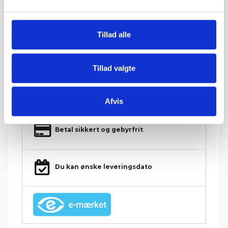
Hos Grat får du:
Tillad alle
Konkurrencedygtige priser
Tillad valgte
1-5 hverdages leveringstid. Levering med
mobiltruckpå alle Big Bags.
Afvis
Betal sikkert og gebyrfrit
Du kan ønske leveringsdato