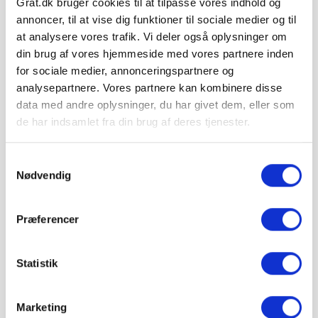
Grat.dk bruger cookies til at tilpasse vores indhold og
⏱ Afsendes førstkommende hverdag (man 10.
annoncer, til at vise dig funktioner til sociale medier og til
august)
at analysere vores trafik. Vi deler også oplysninger om
Leveres til kantsten · Tilkøb aflæsning med
din brug af vores hjemmeside med vores partnere inden
medbringertruck/kran i kurven
for sociale medier, annonceringspartnere og
🚚 Se fragtpris til dit område:
Vis
analysepartnere. Vores partnere kan kombinere disse
data med andre oplysninger, du har givet dem, eller som
de har indsamlet fra din brug af deres tjenester.
=
stk.
Samtykkevalg
pris 1.410,70 kr.
Nødvendig
Inkl. moms
Læg i kurv
Præferencer
IBF Holmegaardsten leveres på paller.
Vejledende info
Statistik
Antal pr. m²:
34 stk
Vægt pr. m²:
150 kg
Stk. pr. palle:
336 stk.
Marketing