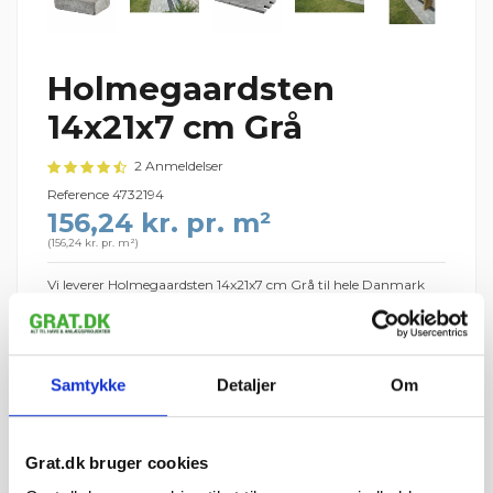
Holmegaardsten
14x21x7 cm Grå
2 Anmeldelser
Reference
4732194
156,24 kr. pr. m²
(
156,24 kr. pr. m²
)
Vi leverer Holmegaardsten 14x21x7 cm Grå til hele Danmark
9 m²
ca. 307 stk.
0,9 palle
=
=
1 palle = 336 stk. · 34 stk. pr. m²
Samtykke
Detaljer
Om
Palledepositum: 195 kr. pr. IBF-palle (125 kr. retur pr. palle)
1.406,16 kr.
I ALT
inkl. moms
Grat.dk bruger cookies
tir 11. august – tor 13.
📦 Forventet levering:
august
i