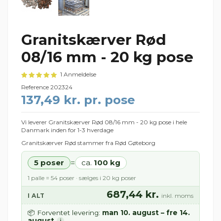
Granitskærver Rød
08/16 mm - 20 kg pose
1 Anmeldelse
Reference
202324
137,49 kr. pr. pose
Vi leverer Granitskærver Rød 08/16 mm - 20 kg pose i hele
Danmark inden for 1-3 hverdage
Granitskærver Rød stammer fra Rød Gøteborg
5 poser
ca.
100 kg
=
1 palle = 54 poser · sælges i 20 kg poser
687,44 kr.
I ALT
inkl. moms
man 10. august – fre 14.
📦 Forventet levering:
august
i