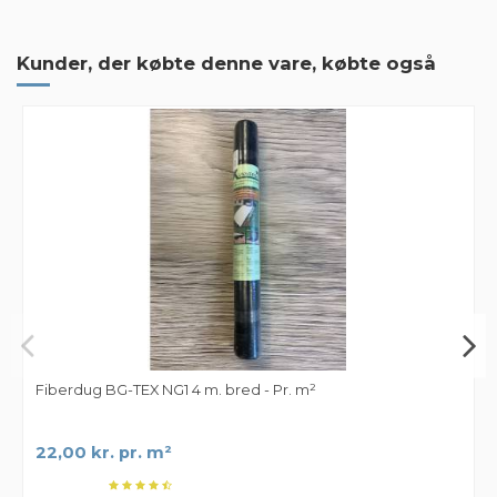
Farve
Rød
Granitskærver
8/16 mm
Hurtig levering og nem levering .
Kunder, der købte denne vare, købte også
Type
Rød Gøteborg
Hurtig levering og nem levering .
By
Lis
on
2020-05-07
Mærker
Fiberdug BG-TEX NG1 4 m. bred - Pr. m²
22,00 kr. pr. m²