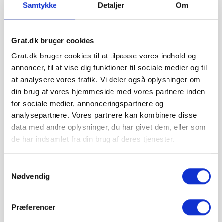
Samtykke
Detaljer
Om
1 palle /: 349 kr.
2-4 paller /: 249
kr.
5-10 paller /: 199 kr.
Levering er inkl. levering med medbringertruck /
Grat.dk bruger cookies
mobil-truck.
Grat.dk bruger cookies til at tilpasse vores indhold og
Minimumsantallet for køb af varen er 5 pose(r).
annoncer, til at vise dig funktioner til sociale medier og til
at analysere vores trafik. Vi deler også oplysninger om
din brug af vores hjemmeside med vores partnere inden
Hos Grat får du:
for sociale medier, annonceringspartnere og
analysepartnere. Vores partnere kan kombinere disse
Konkurrencedygtige priser
data med andre oplysninger, du har givet dem, eller som
de har indsamlet fra din brug af deres tjenester.
1-5 hverdages leveringstid. Levering med
Samtykkevalg
Nødvendig
mobiltruckpå alle Big Bags.
Præferencer
Betal sikkert og gebyrfrit