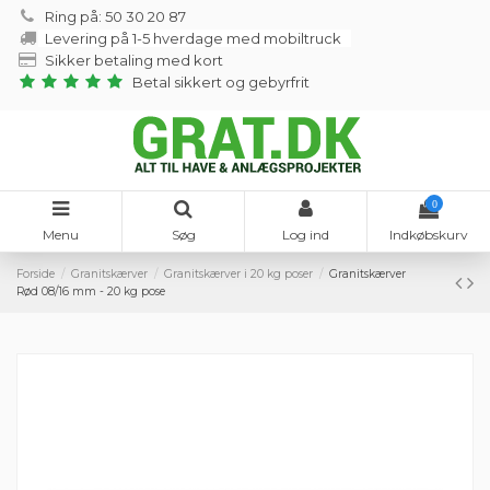
Ring på: 50 30 20 87
Levering på 1-5 hverdage med mobiltruck
Sikker betaling med kort
Betal sikkert og gebyrfrit
0
Menu
Søg
Log ind
Indkøbskurv
Forside
Granitskærver
Granitskærver i 20 kg poser
Granitskærver
Rød 08/16 mm - 20 kg pose