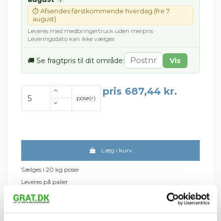
⏱ Afsendes førstkommende hverdag (fre 7.
august)
Leveres med medbringertruck uden merpris ·
Leveringsdato kan ikke vælges
🚚 Se fragtpris til dit område:
Vis
pris 687,44 kr.
pose(r)
Læg i kurv
Sælges i 20 kg poser
Leveres på paller
54 poser pr. palle
Fragt pr. palle:
Jylland/Fyn: 299 kr.
Sjælland: