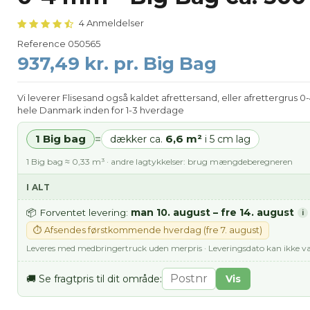
4 Anmeldelser
Reference
050565
937,49 kr. pr. Big Bag
Vi leverer Flisesand også kaldet afrettersand, eller afrettergrus 0
hele Danmark inden for 1-3 hverdage
1 Big bag
6,6 m²
=
dækker ca.
i 5 cm lag
1 Big bag ≈ 0,33 m³ · andre lagtykkelser: brug mængdeberegneren
I ALT
man 10. august – fre 14. august
📦 Forventet levering:
i
⏱ Afsendes førstkommende hverdag (fre 7. august)
Leveres med medbringertruck uden merpris · Leveringsdato kan ikke v
🚚 Se fragtpris til dit område:
Vis