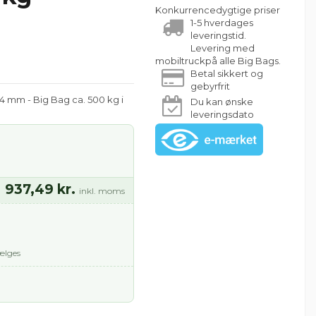
Konkurrencedygtige priser
1-5 hverdages
leveringstid.
Levering med
mobiltruckpå alle Big Bags.
Betal sikkert og
gebyrfrit
-4 mm - Big Bag ca. 500 kg i
Du kan ønske
leveringsdato
937,49 kr.
inkl. moms
ælges