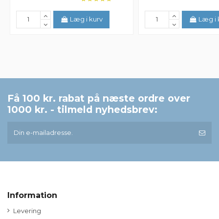
Det var super let. Bestil og modtag?? /God service. ?
By
Henriette
on
2020-09-08
Læg i kurv
Læg i 
Få 100 kr. rabat på næste ordre over
1000 kr. - tilmeld nyhedsbrev:
Information
Levering