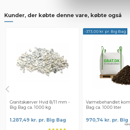
Fin pris
Kunder, der købte denne vare, købte også
Fin pris, god service og hurtig levering
-373,00 kr. pr. Big Bag
By
Ole
on
2023-05-08
God og hurtig levering
God og hurtig levering
By
Trine
on
2021-05-03
Problemer ang leveringsdagen
Problemer ang leveringsdagen
Granitskærver Hvid 8/11 mm -
Varmebehandlet komp
By
Marian
on
2021-04-28
Big Bag ca. 1000 kg
Bag ca. 1000 liter
Det var super let.
1.287,49 kr. pr. Big Bag
970,74 kr. pr. Big
1.34