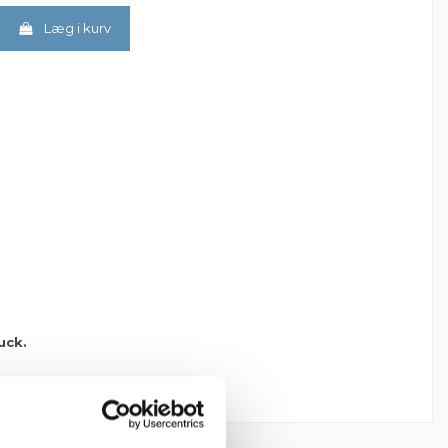
Læg i kurv
uck.