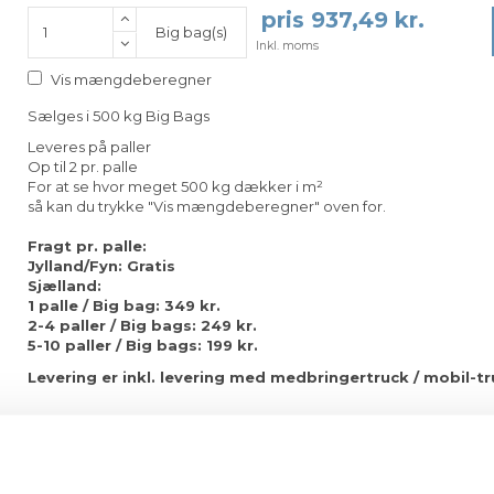
pris 937,49 kr.
Big bag(s)
Inkl. moms
Vis mængdeberegner
Sælges i 500 kg Big Bags
Leveres på paller
Op til 2 pr. palle
For at se hvor meget 500 kg dækker i m²
så kan du trykke "Vis mængdeberegner" oven for.
Fragt pr. palle:
Jylland/Fyn: Gratis
Sjælland:
1 palle / Big bag: 349 kr.
2-4 paller / Big bags: 249
kr.
5-10 paller / Big bags: 199 kr.
Levering er inkl. levering med medbringertruck / mobil-tr