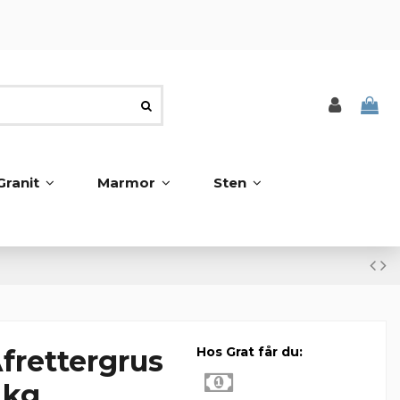
Granit
Marmor
Sten
Afrettergrus
Hos Grat får du:
 kg