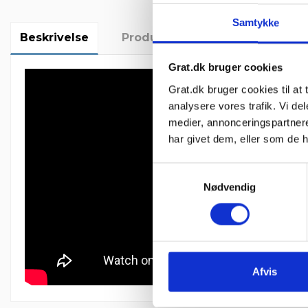
Samtykke
Beskrivelse
Produktoplysninger
Anmel
Grat.dk bruger cookies
Grat.dk bruger cookies til at t
analysere vores trafik. Vi d
medier, annonceringspartner
har givet dem, eller som de h
Samtykkevalg
Nødvendig
Afvis
4 Anmeldelser