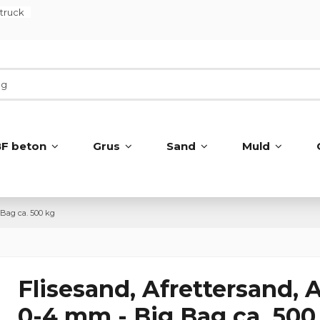
ltruck
BF beton
Grus
Sand
Muld
 Bag ca. 500 kg
Flisesand, Afrettersand, 
0-4 mm - Big Bag ca. 500