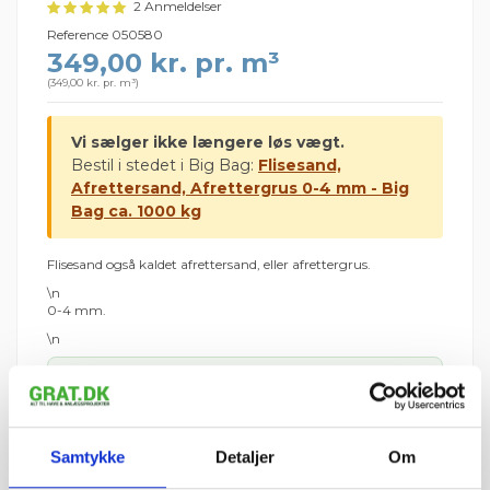
2 Anmeldelser
Reference
050580
349,00 kr. pr. m³
(
349,00 kr. pr. m³
)
Vi sælger ikke længere løs vægt.
Bestil i stedet i Big Bag:
Flisesand,
Afrettersand, Afrettergrus 0-4 mm - Big
Bag ca. 1000 kg
Flisesand også kaldet afrettersand, eller afrettergrus.
\n
0-4 mm.
\n
1 m³
349,00 kr.
I ALT
inkl. moms
Samtykke
Detaljer
Om
tir 11. august – man 17.
📦 Forventet levering:
august
i