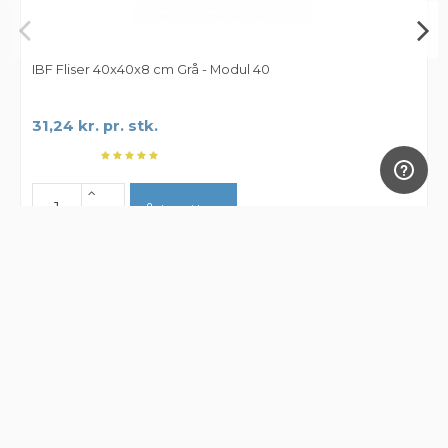
IBF Fliser 40x40x8 cm Grå - Modul 40
31,24 kr. pr. stk.
Læg i kurv
Få 100 kr. rabat på næste ordre over 1000
kr. - tilmeld nyhedsbrev: