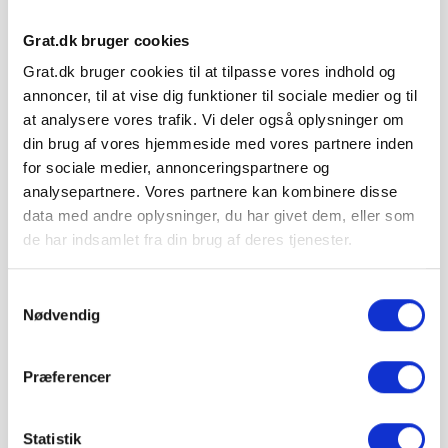
⏱ Afsendes førstkommende hverdag (man 10.
august)
Grat.dk bruger cookies
Leveres med medbringertruck uden merpris ·
Grat.dk bruger cookies til at tilpasse vores indhold og
Leveringsdato kan ikke vælges
annoncer, til at vise dig funktioner til sociale medier og til
at analysere vores trafik. Vi deler også oplysninger om
pris 349,00 kr.
m³
din brug af vores hjemmeside med vores partnere inden
Inkl. moms
for sociale medier, annonceringspartnere og
analysepartnere. Vores partnere kan kombinere disse
Læg i kurv
data med andre oplysninger, du har givet dem, eller som
Prisen er pr. m³.
de har indsamlet fra din brug af deres tjenester.
Levering:
Afhænger af postnr - beregnes før bestilling
Samtykkevalg
Det er billigere at købe flisesand 0-4 mm i
Nødvendig
Big Bags, hvis du skal bruge mindre end 5 m³.
Køb i 1000 kg Big Bag
Præferencer
Køb i 500 kg Big Bag
Statistik