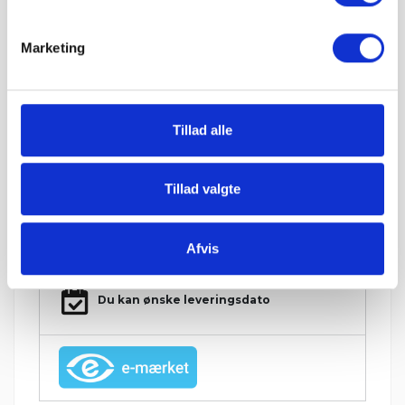
Hos Grat får du:
Marketing
Konkurrencedygtige priser
Tillad alle
1-5 hverdages leveringstid. Levering med
mobiltruckpå alle Big Bags.
Tillad valgte
Betal sikkert og gebyrfrit
Afvis
Du kan ønske leveringsdato