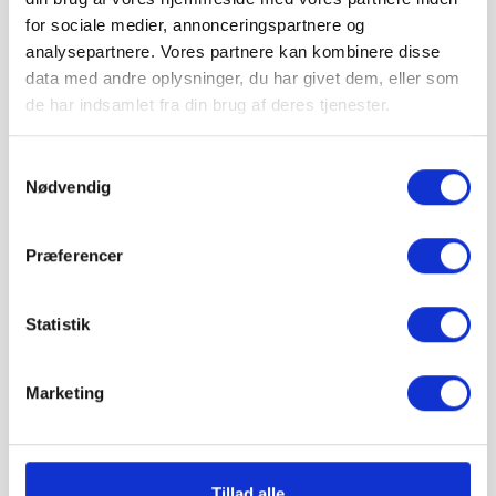
Læg i kurv
for sociale medier, annonceringspartnere og
Prisen er pr. stk.
analysepartnere. Vores partnere kan kombinere disse
Minimumsbestilling 1 stk.
data med andre oplysninger, du har givet dem, eller som
Levering med GLS: 99 kr.
de har indsamlet fra din brug af deres tjenester.
Samtykkevalg
Nødvendig
Hos Grat får du:
Præferencer
Konkurrencedygtige priser
Statistik
1-5 hverdages leveringstid. Levering med
mobiltruckpå alle Big Bags.
Marketing
Betal sikkert og gebyrfrit
Tillad alle