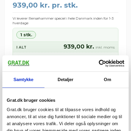
939,00 kr. pr. stk.
Vi leverer Rensehammer speciel i hele Danmark inden for 1-3
hverdage
1 stk.
939,00 kr.
I ALT
inkl. moms
man 10. august – ons 12.
📦 Forventet levering:
august
i
⏱ Bestil inden kl. 12 —
10 t 1 min
— så afsendes
din ordre i dag
Samtykke
Detaljer
Om
Sendes med GLS til nærmeste pakkeshop
🚚 Se fragtpris til dit område:
Vis
Grat.dk bruger cookies
Grat.dk bruger cookies til at tilpasse vores indhold og
pris 939,00 kr.
stk.
annoncer, til at vise dig funktioner til sociale medier og til
Inkl. moms
at analysere vores trafik. Vi deler også oplysninger om
din brug af vores hjemmeside med vores partnere inden