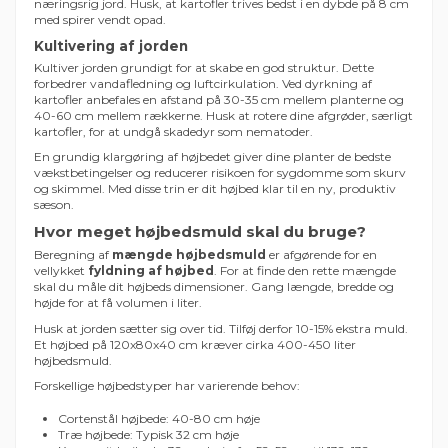
næringsrig jord. Husk, at kartofler trives bedst i en dybde på 8 cm
med spirer vendt opad.
Kultivering af jorden
Kultiver jorden grundigt for at skabe en god struktur. Dette
forbedrer vandafledning og luftcirkulation. Ved dyrkning af
kartofler anbefales en afstand på 30-35 cm mellem planterne og
40-60 cm mellem rækkerne. Husk at rotere dine afgrøder, særligt
kartofler, for at undgå skadedyr som nematoder.
En grundig klargøring af højbedet giver dine planter de bedste
vækstbetingelser og reducerer risikoen for sygdomme som skurv
og skimmel. Med disse trin er dit højbed klar til en ny, produktiv
sæson.
Hvor meget højbedsmuld skal du bruge?
Beregning af
mængde højbedsmuld
er afgørende for en
vellykket
fyldning af højbed
. For at finde den rette mængde
skal du måle dit højbeds dimensioner. Gang længde, bredde og
højde for at få volumen i liter.
Husk at jorden sætter sig over tid. Tilføj derfor 10-15% ekstra muld.
Et højbed på 120x80x40 cm kræver cirka 400-450 liter
højbedsmuld.
Forskellige højbedstyper har varierende behov:
Cortenstål højbede: 40-80 cm høje
Træ højbede: Typisk 32 cm høje