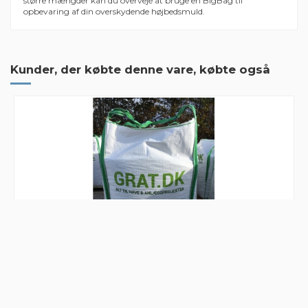
større mængder kan du overveje at bruge en BigBag til
opbevaring af din overskydende højbedsmuld.
4 Anmeldelser
Hurtig levering til ug.
Kunder, der købte denne vare, købte også
Mærker
Hurtig levering til ug.
By
Henrik
on
2022-04-25
Hurtig præcis og produktet levede op
Hurtig præcis og produktet levede op til forventningerne
By
Mogens
on
2021-05-11
Ingen problemer
Ingen problemer
By
Lars
on
2021-04-26
Bakkemørtel 6,6% - Big Bag 500 liter
I er supergode