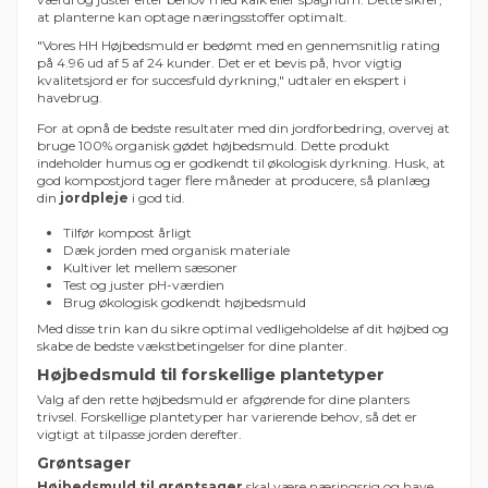
at planterne kan optage næringsstoffer optimalt.
"Vores HH Højbedsmuld er bedømt med en gennemsnitlig rating
på 4.96 ud af 5 af 24 kunder. Det er et bevis på, hvor vigtig
kvalitetsjord er for succesfuld dyrkning," udtaler en ekspert i
havebrug.
For at opnå de bedste resultater med din jordforbedring, overvej at
bruge 100% organisk gødet højbedsmuld. Dette produkt
indeholder humus og er godkendt til økologisk dyrkning. Husk, at
god kompostjord tager flere måneder at producere, så planlæg
din
jordpleje
i god tid.
Tilfør kompost årligt
Dæk jorden med organisk materiale
Kultiver let mellem sæsoner
Test og juster pH-værdien
Brug økologisk godkendt højbedsmuld
Med disse trin kan du sikre optimal vedligeholdelse af dit højbed og
skabe de bedste vækstbetingelser for dine planter.
Højbedsmuld til forskellige plantetyper
Valg af den rette højbedsmuld er afgørende for dine planters
trivsel. Forskellige plantetyper har varierende behov, så det er
vigtigt at tilpasse jorden derefter.
Grøntsager
Højbedsmuld til grøntsager
skal være næringsrig og have