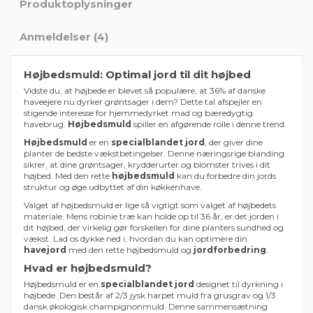
Produktoplysninger
Anmeldelser (4)
Højbedsmuld: Optimal jord til dit højbed
Vidste du, at højbede er blevet så populære, at 36% af danske
haveejere nu dyrker grøntsager i dem? Dette tal afspejler en
stigende interesse for hjemmedyrket mad og bæredygtig
havebrug.
Højbedsmuld
spiller en afgørende rolle i denne trend.
Højbedsmuld
er en
specialblandet jord
, der giver dine
planter de bedste vækstbetingelser. Denne næringsrige blanding
sikrer, at dine grøntsager, krydderurter og blomster trives i dit
højbed. Med den rette
højbedsmuld
kan du forbedre din jords
struktur og øge udbyttet af din køkkenhave.
Valget af højbedsmuld er lige så vigtigt som valget af højbedets
materiale. Mens robinie træ kan holde op til 36 år, er det jorden i
dit højbed, der virkelig gør forskellen for dine planters sundhed og
vækst. Lad os dykke ned i, hvordan du kan optimere din
havejord
med den rette højbedsmuld og
jordforbedring
.
Hvad er højbedsmuld?
Højbedsmuld er en
specialblandet jord
designet til dyrkning i
højbede. Den består af 2/3 jysk harpet muld fra grusgrav og 1/3
dansk økologisk champignonmuld. Denne sammensætning