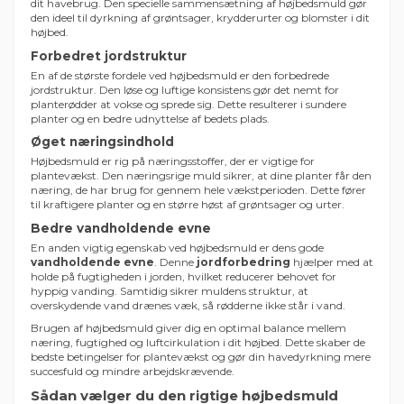
dit havebrug. Den specielle sammensætning af højbedsmuld gør
den ideel til dyrkning af grøntsager, krydderurter og blomster i dit
højbed.
Forbedret jordstruktur
En af de største fordele ved højbedsmuld er den forbedrede
jordstruktur. Den løse og luftige konsistens gør det nemt for
planterødder at vokse og sprede sig. Dette resulterer i sundere
planter og en bedre udnyttelse af bedets plads.
Øget næringsindhold
Højbedsmuld er rig på næringsstoffer, der er vigtige for
plantevækst. Den næringsrige muld sikrer, at dine planter får den
næring, de har brug for gennem hele vækstperioden. Dette fører
til kraftigere planter og en større høst af grøntsager og urter.
Bedre vandholdende evne
En anden vigtig egenskab ved højbedsmuld er dens gode
vandholdende evne
. Denne
jordforbedring
hjælper med at
holde på fugtigheden i jorden, hvilket reducerer behovet for
hyppig vanding. Samtidig sikrer muldens struktur, at
overskydende vand drænes væk, så rødderne ikke står i vand.
Brugen af højbedsmuld giver dig en optimal balance mellem
næring, fugtighed og luftcirkulation i dit højbed. Dette skaber de
bedste betingelser for plantevækst og gør din havedyrkning mere
succesfuld og mindre arbejdskrævende.
Sådan vælger du den rigtige højbedsmuld