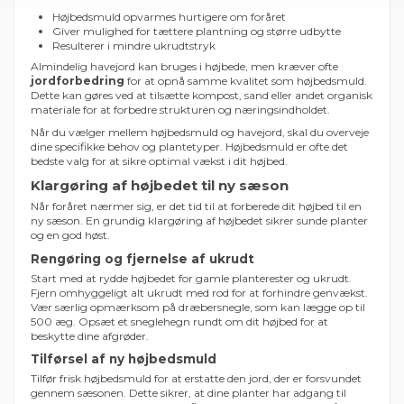
Højbedsmuld opvarmes hurtigere om foråret
Giver mulighed for tættere plantning og større udbytte
Resulterer i mindre ukrudtstryk
Almindelig havejord kan bruges i højbede, men kræver ofte
jordforbedring
for at opnå samme kvalitet som højbedsmuld.
Dette kan gøres ved at tilsætte kompost, sand eller andet organisk
materiale for at forbedre strukturen og næringsindholdet.
Når du vælger mellem højbedsmuld og havejord, skal du overveje
dine specifikke behov og plantetyper. Højbedsmuld er ofte det
bedste valg for at sikre optimal vækst i dit højbed.
Klargøring af højbedet til ny sæson
Når foråret nærmer sig, er det tid til at forberede dit højbed til en
ny sæson. En grundig klargøring af højbedet sikrer sunde planter
og en god høst.
Rengøring og fjernelse af ukrudt
Start med at rydde højbedet for gamle planterester og ukrudt.
Fjern omhyggeligt alt ukrudt med rod for at forhindre genvækst.
Vær særlig opmærksom på dræbersnegle, som kan lægge op til
500 æg. Opsæt et sneglehegn rundt om dit højbed for at
beskytte dine afgrøder.
Tilførsel af ny højbedsmuld
Tilfør frisk højbedsmuld for at erstatte den jord, der er forsvundet
gennem sæsonen. Dette sikrer, at dine planter har adgang til