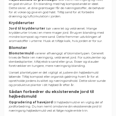
en god struktur. En blanding med høj kompostandel er ideel.
Dette sikrer, at dine grøntsager får de næringsstoffer, de behøver
for at vokse og give en god høst. Tilføj sand for at forbedre
dræning og luftcirkulation i jorden.
Krydderurter
Jord til krydderurter
bør være let og veldrænet. Mange
krydderurter trives i en mere mager jord. Brug en blanding med
mindre kompost og mere sand. Dette fremmer udviklingen af
aromastoffer i urterne. Husk at tilføje kalk, hvis jorden er for sur.
Blomster
Blomstermuld
varierer afhængigt af blomstertypen. Generelt
trives de fleste i en næringsrig, veldrænet jord. For sukkulenter og
stenbedsplanter, tilføj ekstra sand eller grus. Roser og stauder
foretrækker en tungere, mere næringsrig blanding.
Uanset plantetypen er det vigtigt at justere din højbedsmuld
løbende. Tilføj kompost eller organisk gødning hvert år for at
opretholde jordens kvalitet og næringsindhold. Dette sikrer sunde
og produktive planter i dit højbed år efter år.
Sådan forbedrer du eksisterende jord til
højbedsmuld
Opgradering af havejord
til højbedsmuld er en vigtig del af
jordforbedring. Du kan nemt omdanne din eksisterende jord til
næringsrig højbedsmuld ved at følge nogle enkle trin.