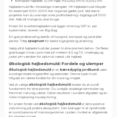
Komposit højbede: 32 cm høje, fra 52x52 cm til 132x132 cm
Højbedsmuld fås i forskellige mængder. HH Højbedsmuld tilbyder
for eksempel 1000-2000 liter organisk gødet jord. Ved større
projekter kan du overveje vores jordforbedring i bigbags på 1000
liter. Køb så mange du skal bruge.
Prisen for kvalitetshøjbedsmuld ligger omkring 1257 kr. per
kubikmeter, leveret i en Big Bag.
En god jordblanding består af havejord, kompost og sand eller
perlite. Tilføj
spagnum
for bedre fugtighed og dræning.
Vælg altid højbedsmuld der passer til dine planters behov. De fleste
grøntsager trives i jord med pH mellem 6,0 og 7,5. Undersøg og
juster pH-værdien for optimal vækst i dit højbed.
Økologisk højbedsmuld: Fordele og ulemper
Økologisk højbedsmuld
er en
bæredygtig jordbund
uden
kunstige tilsætningsstoffer og pesticider. Denne type muld
tilbyder en række fordele for din have og miljøet.
Ved at vælge
økologisk højbedsmuld
skaber du et sundt
fundament for dine planter. Du undgår skadelige kemikalier og
fremmer naturlig vækst. Dette resulterer i sundere afgrøder og en
mere miljøvenlig havedyrkning.
En anden fordel ved
økologisk højbedsmuld
er dens positive
indvirkning på jordens økosystem. Den bidrager til at opretholde
en sund balance af mikroorganismer i jorden, hvilket er afgørende
for planters trivsel.