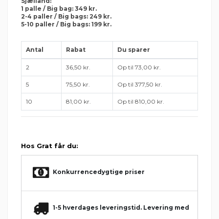
Sjælland:
1 palle / Big bag: 349 kr.
2-4 paller / Big bags: 249 kr.
5-10 paller / Big bags: 199 kr.
Antal
Rabat
Du sparer
2
36,50 kr.
Op til 73,00 kr.
5
75,50 kr.
Op til 377,50 kr.
10
81,00 kr.
Op til 810,00 kr.
Hos Grat får du:
Konkurrencedygtige priser
1-5 hverdages leveringstid. Levering med