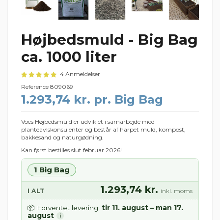
Højbedsmuld - Big Bag
ca. 1000 liter
4 Anmeldelser
Reference
809069
1.293,74 kr. pr. Big Bag
Voes Højbedsmuld er udviklet i samarbejde med
planteavlskonsulenter og består af harpet muld, kompost,
bakkesand og naturgødning.
Kan først bestilles slut februar 2026!
1 Big Bag
1.293,74 kr.
I ALT
inkl. moms
tir 11. august – man 17.
📦 Forventet levering:
august
i