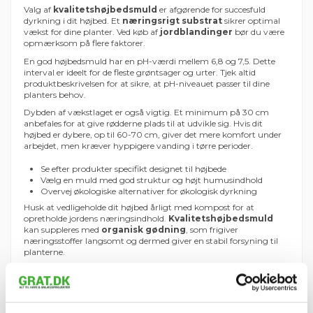
Valg af
kvalitetshøjbedsmuld
er afgørende for succesfuld
dyrkning i dit højbed. Et
næringsrigt substrat
sikrer optimal
vækst for dine planter. Ved køb af
jordblandinger
bør du være
opmærksom på flere faktorer.
En god højbedsmuld har en pH-værdi mellem 6,8 og 7,5. Dette
interval er ideelt for de fleste grøntsager og urter. Tjek altid
produktbeskrivelsen for at sikre, at pH-niveauet passer til dine
planters behov.
Dybden af vækstlaget er også vigtig. Et minimum på 30 cm
anbefales for at give rødderne plads til at udvikle sig. Hvis dit
højbed er dybere, op til 60-70 cm, giver det mere komfort under
arbejdet, men kræver hyppigere vanding i tørre perioder.
Se efter produkter specifikt designet til højbede
Vælg en muld med god struktur og højt humusindhold
Overvej økologiske alternativer for økologisk dyrkning
Husk at vedligeholde dit højbed årligt med kompost for at
opretholde jordens næringsindhold.
Kvalitetshøjbedsmuld
kan suppleres med
organisk gødning
, som frigiver
næringsstoffer langsomt og dermed giver en stabil forsyning til
planterne.
"Valg af den rette højbedsmuld er fundamentet for en frodig
have. Invester tid i at finde den bedste jordblanding, og dine
planter vil takke dig med sund vækst og rig høst."
Komponenter i kvalitetshøjbedsmuld