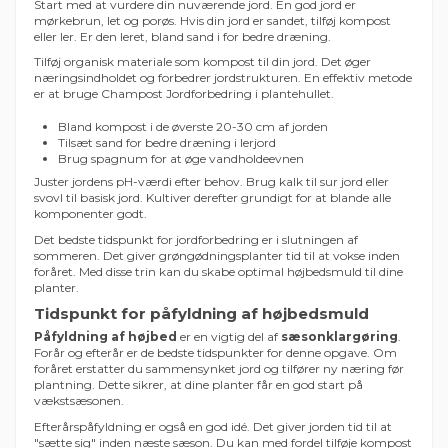
Start med at vurdere din nuværende jord. En god jord er
mørkebrun, let og porøs. Hvis din jord er sandet, tilføj kompost
eller ler. Er den leret, bland sand i for bedre dræning.
Tilføj organisk materiale som kompost til din jord. Det øger
næringsindholdet og forbedrer jordstrukturen. En effektiv metode
er at bruge Champost Jordforbedring i plantehullet.
Bland kompost i de øverste 20-30 cm af jorden
Tilsæt sand for bedre dræning i lerjord
Brug spagnum for at øge vandholdeevnen
Juster jordens pH-værdi efter behov. Brug kalk til sur jord eller
svovl til basisk jord. Kultiver derefter grundigt for at blande alle
komponenter godt.
Det bedste tidspunkt for jordforbedring er i slutningen af
sommeren. Det giver grøngødningsplanter tid til at vokse inden
foråret. Med disse trin kan du skabe optimal højbedsmuld til dine
planter.
Tidspunkt for påfyldning af højbedsmuld
Påfyldning af højbed
er en vigtig del af
sæsonklargøring
.
Forår og efterår er de bedste tidspunkter for denne opgave. Om
foråret erstatter du sammensynket jord og tilfører ny næring før
plantning. Dette sikrer, at dine planter får en god start på
vækstsæsonen.
Efterårspåfyldning er også en god idé. Det giver jorden tid til at
"sætte sig" inden næste sæson. Du kan med fordel tilføje kompost