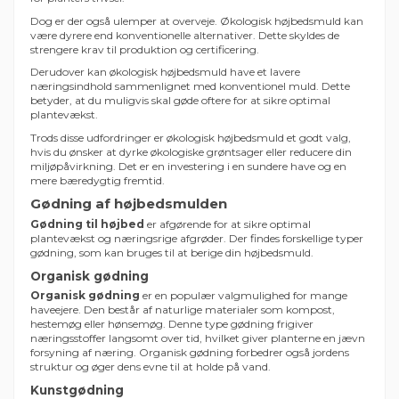
Dog er der også ulemper at overveje. Økologisk højbedsmuld kan
være dyrere end konventionelle alternativer. Dette skyldes de
strengere krav til produktion og certificering.
Derudover kan økologisk højbedsmuld have et lavere
næringsindhold sammenlignet med konventionel muld. Dette
betyder, at du muligvis skal gøde oftere for at sikre optimal
plantevækst.
Trods disse udfordringer er økologisk højbedsmuld et godt valg,
hvis du ønsker at dyrke økologiske grøntsager eller reducere din
miljøpåvirkning. Det er en investering i en sundere have og en
mere bæredygtig fremtid.
Gødning af højbedsmulden
Gødning til højbed
er afgørende for at sikre optimal
plantevækst og næringsrige afgrøder. Der findes forskellige typer
gødning, som kan bruges til at berige din højbedsmuld.
Organisk gødning
Organisk gødning
er en populær valgmulighed for mange
haveejere. Den består af naturlige materialer som kompost,
hestemøg eller hønsemøg. Denne type gødning frigiver
næringsstoffer langsomt over tid, hvilket giver planterne en jævn
forsyning af næring. Organisk gødning forbedrer også jordens
struktur og øger dens evne til at holde på vand.
Kunstgødning