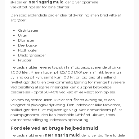
skaber en
næringsrig muld
, der giver optimale
vækstbetingelser for dine planter.
Den specialblandede jord er ideel til dyrkning af en bred vifte af
afgrøder:
Grøntsager
Urter
Blomster
Bærbuske
Rodfrugter
Bladgrøntsager
Frugter
Højbedsmulden leveres typisk i 1 m³ bigbags, svarende til cirka
1.000 liter. Prisen ligger på 1257,00 DKK per m³ inkl. levering i
Jylland og på Fyn, samt kun 100 kr. pr. big bag til sjælland,
hvilket gør det til en overkommelig løsning for mange haveejere.
Ved bestilling af større mængder kan du opnå betydelige
besparelser - op til 30-40% ved køb af løs vægt som tiplæs.
Selvom højbedsmulden ikke er certificeret økologisk, er den
velegnet til økologisk dyrkning. Den indeholder ikke tørvemos,
hvilket gør den til et miljøvenligt valg. Vær opmærksom på, at
champignonmulden kan indeholde luftbåret ukrudt, trods
varmebehandling og indendørs opbevaring.
Fordele ved at bruge højbedsmuld
Højbedsmuld er en
næringsrig muld
, der giver dig flere fordele i