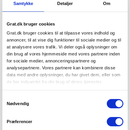
Samtykke
Detaljer
Om
En god højbedsmuld består af flere vigtige komponenter, der
tilsammen skaber de bedste vækstbetingelser for dine planter. Lad
os dykke ned i de centrale elementer, der udgør en
kvalitetshøjbedsmuld
.
Grat.dk bruger cookies
Kompost
Grat.dk bruger cookies til at tilpasse vores indhold og
Kompostmuld
er en essentiel del af højbedsmulden. Den tilfører
vigtige næringsstoffer og forbedrer jordens struktur. Komposten
annoncer, til at vise dig funktioner til sociale medier og til
hjælper også med at holde på fugtigheden, hvilket er afgørende
at analysere vores trafik. Vi deler også oplysninger om
for planters trivsel.
din brug af vores hjemmeside med vores partnere inden
Spagnum
for sociale medier, annonceringspartnere og
Spagnum
er ofte en del af højbedsmuld, men nogle produkter er
spagnumfri. I stedet kan der bruges alternativer, der også holder
analysepartnere. Vores partnere kan kombinere disse
på fugt og næring. Dette gør jorden mere bæredygtig og
data med andre oplysninger, du har givet dem, eller som
miljøvenlig.
de har indsamlet fra din brug af deres tjenester.
Sand
Sand i højbedsmulden sikrer god dræning. Det forhindrer, at
jorden bliver for kompakt, og tillader rødderne at ånde. En
Samtykkevalg
passende mængde sand skaber den rette balance mellem
Nødvendig
fugtighed og luftcirkulation.
Organisk gødning
Organisk gødning
er en vigtig komponent i
Præferencer
kvalitetshøjbedsmuld. Den giver langvarig næring til planterne
og forbedrer jordens struktur over tid. Dette er særligt vigtigt for