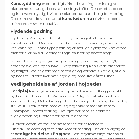
Kunstgødning
er en hurtigtvirkende løsning, der kan give
planterne et hurtigt boost af næringsstoffer. Den er let at dosere
og kan være nyttig, hvis dine planter har akut brug for næring.
Dog kan overdreven brug af
kunstgødning
påvirke jordens
mikroorganismer negativt.
Flydende gødning
Flydende gødning er ideel til hurtig næringsstoftilførsel under
vækstperioden. Den kan nemt blandes med vand og anvendes
ved vanding. Denne type gødning er særligt nyttig for krævende
planter eller hvis du opdager tegn på næringsstofmangel.
Uanset hvilken type gødning du vælger, er det vigtigt at følge
doseringsvejledningen nøje. Overgødskning kan skade planterne
og miljøet. Ved at gøde regelmæssigt og korrekt, sikrer du, at din
højbedsmuld forbliver næringsrig og produktiv året rundt.
Vedligeholdelse af jorden i højbedet
Jordpleje
er afgørende for at opretholde et sundt og produktivt
højbed. Start med at tilføre kompost årligt for at sikre optimal
jordforbedring. Dette bidrager til at bevare jordens frugtbarhed og
struktur. Dæk jorden med et lag organisk materiale som fx
Champost Jordforbedring. Det hjælper med at holde på
fugtigheden og tilfører næring til planterne.
Kultiver jorden let mellem sæsonerne for at forbedre
luftcirkulationen og forhindre komprimering. Det er en vigtig del
af
vedligeholdelse af højbed
. Test regelmæssigt jordens pH-
værdi og juster efter behov med kalk eller spagnum. Dette sikrer,