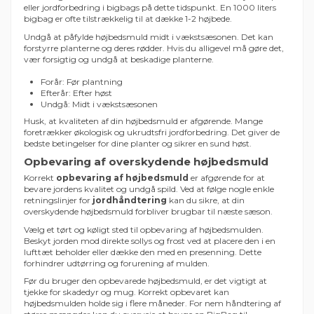
eller jordforbedring i bigbags på dette tidspunkt. En 1000 liters
bigbag er ofte tilstrækkelig til at dække 1-2 højbede.
Undgå at påfylde højbedsmuld midt i vækstsæsonen. Det kan
forstyrre planterne og deres rødder. Hvis du alligevel må gøre det,
vær forsigtig og undgå at beskadige planterne.
Forår: Før plantning
Efterår: Efter høst
Undgå: Midt i vækstsæsonen
Husk, at kvaliteten af din højbedsmuld er afgørende. Mange
foretrækker økologisk og ukrudtsfri jordforbedring. Det giver de
bedste betingelser for dine planter og sikrer en sund høst.
Opbevaring af overskydende højbedsmuld
Korrekt
opbevaring af højbedsmuld
er afgørende for at
bevare jordens kvalitet og undgå spild. Ved at følge nogle enkle
retningslinjer for
jordhåndtering
kan du sikre, at din
overskydende højbedsmuld forbliver brugbar til næste sæson.
Vælg et tørt og køligt sted til opbevaring af højbedsmulden.
Beskyt jorden mod direkte sollys og frost ved at placere den i en
lufttæt beholder eller dække den med en presenning. Dette
forhindrer udtørring og forurening af mulden.
Før du bruger den opbevarede højbedsmuld, er det vigtigt at
tjekke for skadedyr og mug. Korrekt opbevaret kan
højbedsmulden holde sig i flere måneder. For nem håndtering af