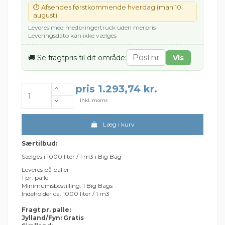
⏱ Afsendes førstkommende hverdag (man 10.
august)
Leveres med medbringertruck uden merpris ·
Leveringsdato kan ikke vælges
🚚 Se fragtpris til dit område:
Vis
pris 1.293,74 kr.
Inkl. moms
Læg i kurv
Særtilbud:
Sælges i 1000 liter / 1 m3 i Big Bag
Leveres på paller
1 pr. palle
Minimumsbestilling: 1 Big Bags
Indeholder ca. 1000 liter / 1 m3
Fragt pr. palle:
Jylland/Fyn: Gratis