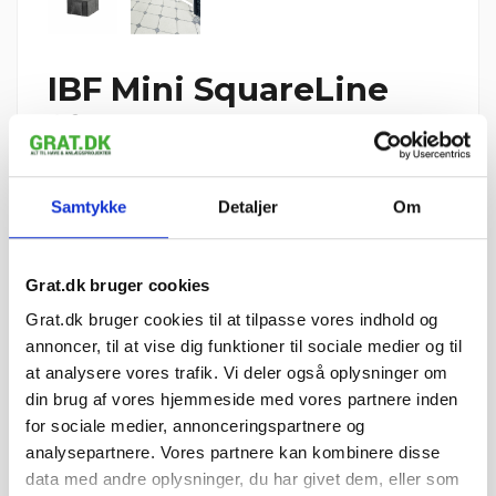
IBF Mini SquareLine
fliser (Kopsten) 6x6x6
cm Sort/Antracit
Reference
5947266
Samtykke
Detaljer
Om
6,24 kr. pr. stk.
Vi leverer IBF Mini SquareLine fliser (Kopsten) 6x6x6 cm
Grat.dk bruger cookies
Sort/Antracit til hele Danmark
Grat.dk bruger cookies til at tilpasse vores indhold og
1 stk.
0 palle
=
annoncer, til at vise dig funktioner til sociale medier og til
at analysere vores trafik. Vi deler også oplysninger om
1 palle = 648 stk.
din brug af vores hjemmeside med vores partnere inden
Palledepositum: 195 kr. pr. IBF-palle (125 kr. retur pr. palle)
for sociale medier, annonceringspartnere og
6,24 kr.
analysepartnere. Vores partnere kan kombinere disse
I ALT
inkl. moms
data med andre oplysninger, du har givet dem, eller som
man 10. august – ons 12.
📦 Forventet levering: