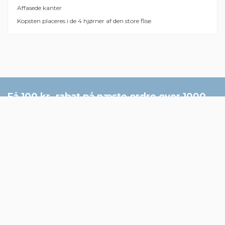
Affasede kanter
Kopsten placeres i de 4 hjørner af den store flise
Der er ingen anmeldelser endnu
Mærker
Få 100 kr. rabat på næste ordre over 1000
kr. - tilmeld nyhedsbrev:
Information