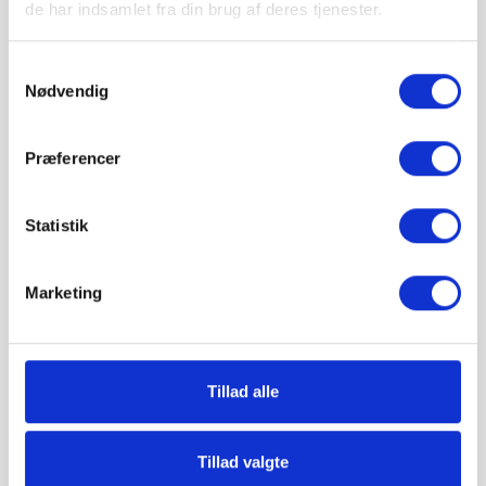
de har indsamlet fra din brug af deres tjenester.
august
i
⏱ Bestil inden kl. 12 —
4 t 21 min
— så afsendes
din ordre i dag
Samtykkevalg
Leveres til kantsten · Tilkøb aflæsning med
Nødvendig
medbringertruck/kran i kurven
🚚 Se fragtpris til dit område:
Vis
Præferencer
pris 6,24 kr.
Statistik
Inkl. moms
Læg i kurv
Marketing
IBF Mini SquareLine leveres på paller.
Vejledende info
Antal pr. m²:
11,1 stk.
Tillad alle
Vægt pr. stk.:
0,5 kg
Stk. pr. palle:
648 stk.
Levering & IBF Paller:
Tillad valgte
Levering: