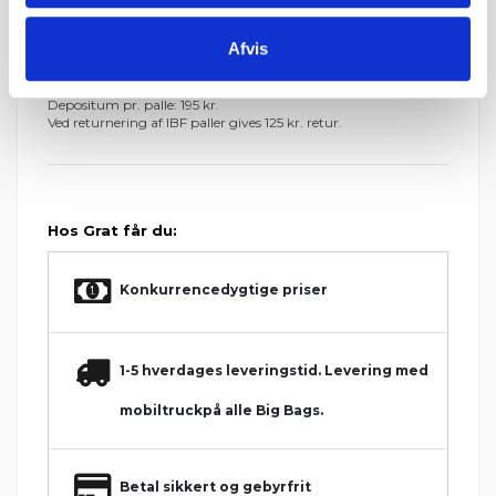
Op til 7 paller: Jylland / Fyn. 1425 kr.
Op til 7 paller: Sjælland: 1675 kr.
Afvis
Fra 8 paller: Gratis!
IBF Paller:
Depositum pr. palle: 195 kr.
Ved returnering af IBF paller gives 125 kr. retur.
Hos Grat får du:
Konkurrencedygtige priser
1-5 hverdages leveringstid. Levering med
mobiltruckpå alle Big Bags.
Betal sikkert og gebyrfrit