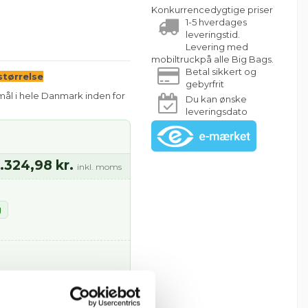
Konkurrencedygtige priser
1-5 hverdages
leveringstid.
Levering med
mobiltruckpå alle Big Bags.
Betal sikkert og
tørrelse
gebyrfrit
mål i hele Danmark inden for
Du kan ønske
leveringsdato
.324,98 kr.
inkl. moms
g