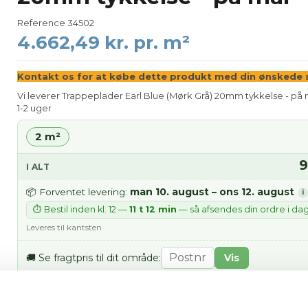
Reference
34502
4.662,49 kr. pr. m²
Kontakt os for at købe dette produkt med din ønskede s
Vi leverer Trappeplader Earl Blue (Mørk Grå) 20mm tykkelse - på 
1-2 uger
2 m²
9
I ALT
man 10. august – ons 12. august
📦 Forventet levering:
i
⏱ Bestil inden kl. 12 —
11 t 12 min
— så afsendes din ordre i da
Leveres til kantsten
🚚 Se fragtpris til dit område:
Vis
pris 9.324,98 kr.