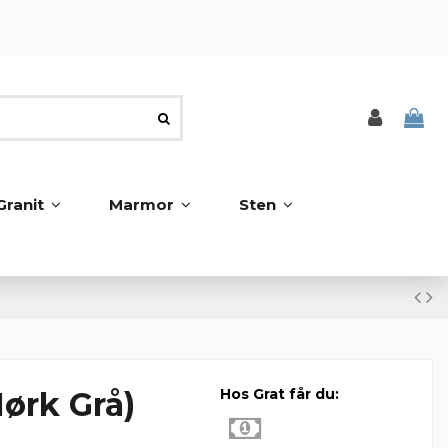
Granit
Marmor
Sten
ørk Grå)
Hos Grat får du: