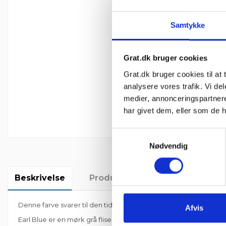
Samtykke
Grat.dk bruger cookies
Grat.dk bruger cookies til at t
analysere vores trafik. Vi d
medier, annonceringspartner
har givet dem, eller som de h
Samtykkevalg
Nødvendig
Beskrivelse
Produktoplysninger
Anmel
Denne farve svarer til den tidligere "G654" som er udgået af pro
Afvis
Earl Blue er en mørk grå flise også kendt som gråblå.