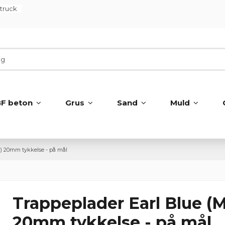
ltruck
BF beton
Grus
Sand
Muld
å) 20mm tykkelse - på mål
Trappeplader Earl Blue (M
20mm tykkelse - på mål