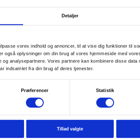
L
m²
Inkl. moms
Pris pr. m².
Detaljer
Granit jetbrændt top
Min. afregning pr. plade - 200 mm i dybden
og 0,20 m² pr. plade
ilpasse vores indhold og annoncer, til at vise dig funktioner til so
Fragt pr. palle:
eler også oplysninger om din brug af vores hjemmeside med vores
Jylland/Fyn: 299 kr.
Sjælland: 349 kr.
e og analysepartnere. Vores partnere kan kombinere disse data 
ar indsamlet fra din brug af deres tjenester.
Præferencer
Statistik
delser (0)
duktion.
Tillad valgte