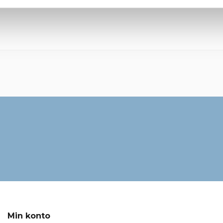
Gråblå
2 cm
Min konto