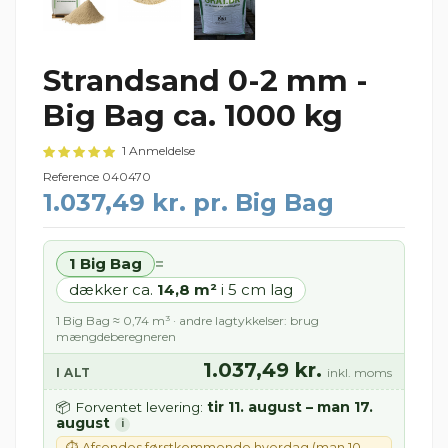
Strandsand 0-2 mm -
Big Bag ca. 1000 kg
1 Anmeldelse
Reference
040470
1.037,49 kr. pr. Big Bag
1 Big Bag
=
dækker ca.
14,8 m²
i 5 cm lag
1 Big Bag ≈ 0,74 m³ · andre lagtykkelser: brug
mængdeberegneren
1.037,49 kr.
I ALT
inkl. moms
tir 11. august – man 17.
📦 Forventet levering:
august
i
⏱ Afsendes førstkommende hverdag (man 10.