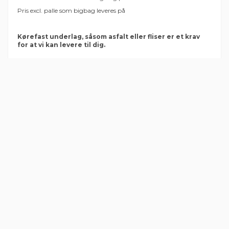
Pris excl. palle som bigbag leveres på
Kørefast underlag, såsom asfalt eller fliser er et krav
for at vi kan levere til dig.
1 Anmeldelse
Super god service og hurtig levering
Kunder, der købte denne vare, købte også
Mærker
Super god service og hurtig levering hver gang :)
By
Jeanett
on
2020-06-04