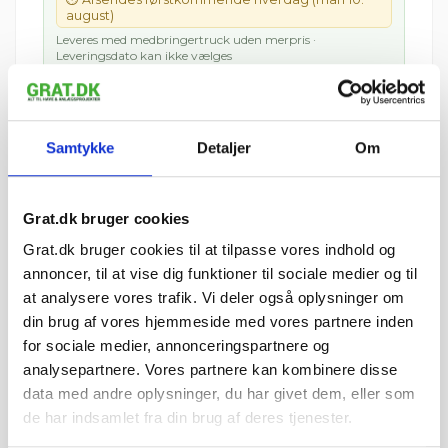
august)
Leveres med medbringertruck uden merpris ·
Leveringsdato kan ikke vælges
🚚 Se fragtpris til dit område:
Vis
Samtykke
Detaljer
Om
=
Tykkelse af lag
cm
i cm
Grat.dk bruger cookies
pris 1.037,49 kr.
Grat.dk bruger cookies til at tilpasse vores indhold og
Inkl. moms
annoncer, til at vise dig funktioner til sociale medier og til
at analysere vores trafik. Vi deler også oplysninger om
Læg i kurv
din brug af vores hjemmeside med vores partnere inden
Vis mængdeberegner
for sociale medier, annonceringspartnere og
analysepartnere. Vores partnere kan kombinere disse
Sælges i 1000 kg Big Bags
data med andre oplysninger, du har givet dem, eller som
Leveres på paller
1 pr. palle
de har indsamlet fra din brug af deres tjenester.
For at se hvor meget 1000 kg dækker i m²