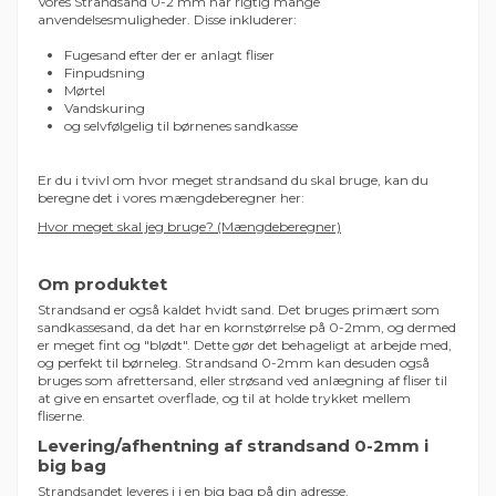
Vores Strandsand 0-2 mm har rigtig mange
anvendelsesmuligheder. Disse inkluderer:
Fugesand efter der er anlagt fliser
Finpudsning
Mørtel
Vandskuring
og selvfølgelig til børnenes sandkasse
Er du i tvivl om hvor meget strandsand du skal bruge, kan du
beregne det i vores mængdeberegner her:
Hvor meget skal jeg bruge? (Mængdeberegner)
Om produktet
Strandsand er også kaldet hvidt sand. Det bruges primært som
sandkassesand, da det har en kornstørrelse på 0-2mm, og dermed
er meget fint og "blødt". Dette gør det behageligt at arbejde med,
og perfekt til børneleg. Strandsand 0-2mm kan desuden også
bruges som afrettersand, eller strøsand ved anlægning af fliser til
at give en ensartet overflade, og til at holde trykket mellem
fliserne.
Levering/afhentning af strandsand 0-2mm i
big bag
Strandsandet leveres i i en big bag på din adresse.