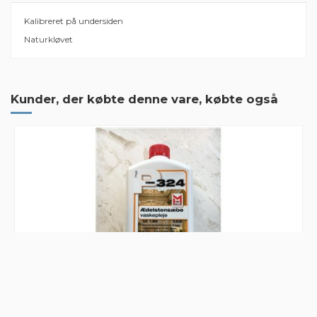
Kalibreret på undersiden
Naturkløvet
Der er ingen anmeldelser endnu
Størrelse
30x30 cm
Model
Mustang Black
Kunder, der købte denne vare, købte også
Mærker
HMK P324 Stensæbe