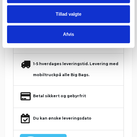
Minimumsantallet for køb af varen er 4,05 m².
Tillad valgte
Hos Grat får du:
Afvis
Konkurrencedygtige priser
1-5 hverdages leveringstid. Levering med
mobiltruckpå alle Big Bags.
Betal sikkert og gebyrfrit
Du kan ønske leveringsdato