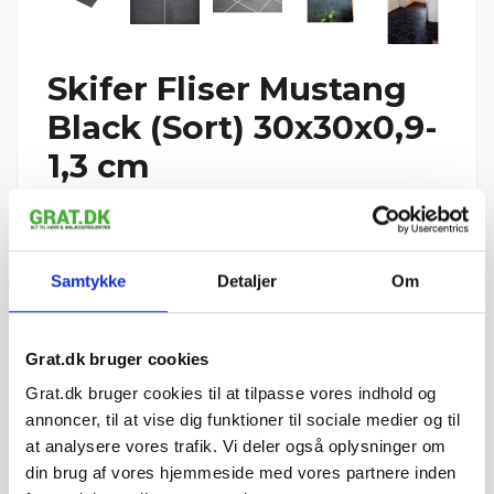
Skifer Fliser Mustang
Black (Sort) 30x30x0,9-
1,3 cm
Reference
42000
549,99 kr. m²
(
549,99 kr. pr. m²
)
Samtykke
Detaljer
Om
Skifer Fliser Mustang Black (Sort) 30x30x0,9-1,3 cm er en
indendørs flise. Den er ikke velegnet til udendørs brug. Vi leverer
i hele Danmark inden for 1-3 hverdage
Grat.dk bruger cookies
4 stk.
Grat.dk bruger cookies til at tilpasse vores indhold og
2.199,96 kr.
annoncer, til at vise dig funktioner til sociale medier og til
I ALT
inkl. moms
at analysere vores trafik. Vi deler også oplysninger om
tir 11. august – tor 13.
📦 Forventet levering:
din brug af vores hjemmeside med vores partnere inden
august
i