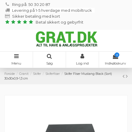
Ring på: 50 30 20 87
Levering på 1-5 hverdage med mobiltruck
Sikker betaling med kort
Betal sikkert og gebyrfrit
0
Menu
Søg
Log ind
Indkøbskurv
Forside
Granit
Skifer
Skiferfliser
Skifer Fliser Mustang Black (Sort)
30x30x0,9-1,3 cm