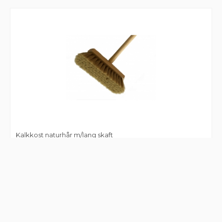
Kalkkost naturhår m/lang skaft
590,00 kr. pr. stk.
Læg i kurv