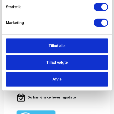
Statistik
Hos Grat får du:
Marketing
Konkurrencedygtige priser
Tillad alle
1-5 hverdages leveringstid. Levering med
mobiltruckpå alle Big Bags.
Tillad valgte
Afvis
Betal sikkert og gebyrfrit
Du kan ønske leveringsdato