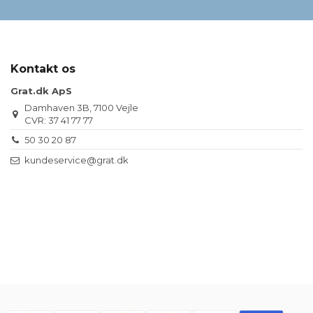
Kontakt os
Grat.dk ApS
Damhaven 3B, 7100 Vejle
CVR: 37 41 77 77
50 30 20 87
kundeservice@grat.dk