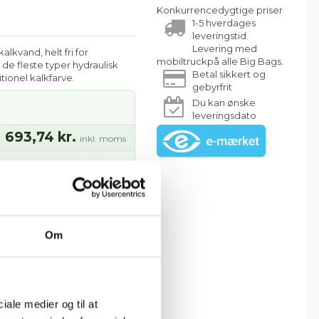
Konkurrencedygtige priser
1-5 hverdages
leveringstid.
Levering med
kvand, helt fri for
mobiltruckpå alle Big Bags.
 de fleste typer hydraulisk
Betal sikkert og
tionel kalkfarve.
gebyrfrit
Du kan ønske
leveringsdato
693,74 kr.
inkl. moms
ag
ælges
Om
ciale medier og til at