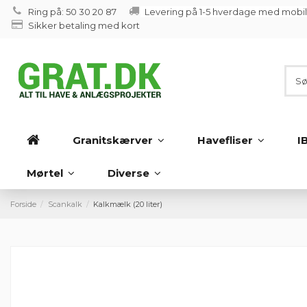
Ring på: 50 30 20 87
Levering på 1-5 hverdage med mobi
Sikker betaling med kort
Granitskærver
Havefliser
I
Mørtel
Diverse
Forside
Scankalk
Kalkmælk (20 liter)