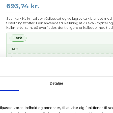
693,74 kr.
Scankalk Kalkmælk er vådlæsket og vellagret kalk blandet med kal
tilsætningsstoffer. Den anvendes til kalkning af kulekalkmørtel og
kalkmørtel samt på overflader, der tidligere er kalkede med tradi
1 stk.
I ALT
man 10. august – fre 14. august
📦 Forventet levering:
i
⏱ Bestil inden kl. 12 —
10 t 22 min
— så afsendes din ordre i d
Leveres med medbringertruck uden merpris · Leveringsdato kan ikke v
Detaljer
Læg i kurv
ms
ilpasse vores indhold og annoncer, til at vise dig funktioner til so