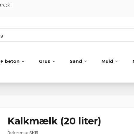
ltruck
BF beton
Grus
Sand
Muld
Kalkmælk (20 liter)
Reference
SK15