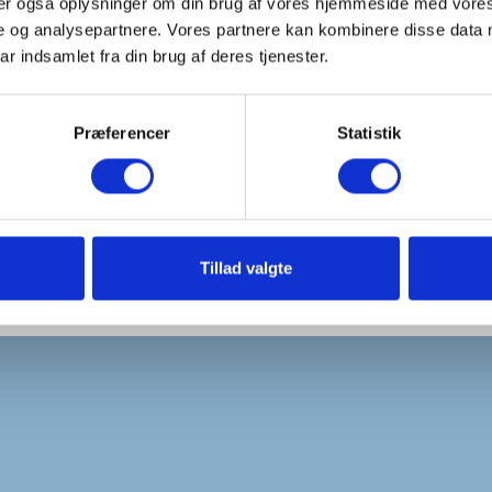
eler også oplysninger om din brug af vores hjemmeside med vores
e og analysepartnere. Vores partnere kan kombinere disse data 
ar indsamlet fra din brug af deres tjenester.
delser (0)
Præferencer
Statistik
lkvand, helt fri for tilsætningsstoffer. Den anvendes til kalkning af 
Tillad valgte