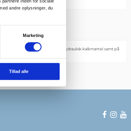
 partnere inden for sociale
med andre oplysninger, du
Marketing
kulekalkmørtel og de fleste typer hydraulisk kalkmørtel samt på
Mærker
Tillad alle