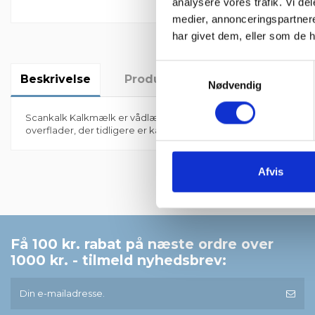
analysere vores trafik. Vi d
medier, annonceringspartner
har givet dem, eller som de h
Samtykkevalg
Beskrivelse
Produktoplysninger
Anmel
Nødvendig
Scankalk Kalkmælk er vådlæsket og vellagret kalk blandet med ka
overflader, der tidligere er kalkede med traditionel kalkfarve.
Der er ingen anmeldelser endnu
Afvis
Få 100 kr. rabat på næste ordre over
1000 kr. - tilmeld nyhedsbrev: