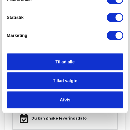
Læg i kurv
Statistik
Hos Grat får du:
Marketing
Konkurrencedygtige priser
Tillad alle
1-5 hverdages leveringstid. Levering med
mobiltruckpå alle Big Bags.
Tillad valgte
Betal sikkert og gebyrfrit
Afvis
Du kan ønske leveringsdato