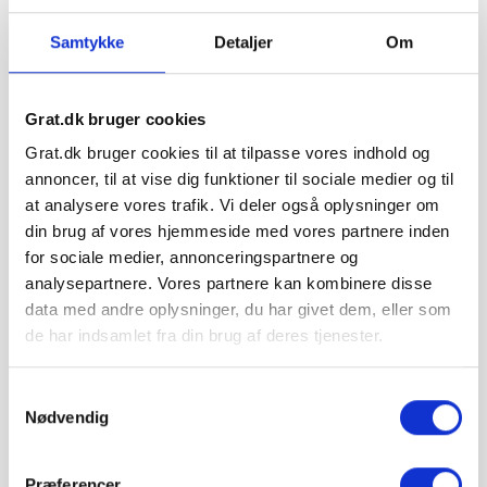
431,24 kr.
Samtykke
Detaljer
Om
Scankalk Kalkvand er en klar og mættet opløsning af
calciumhydroxid, Ca(OH)₂. Det bruges til beskyttelse og
forsegling af kalkede og pudsede overflader, blankt murværk
Grat.dk bruger cookies
samt til fremstilling eller fortynding af kalkmælk.
Grat.dk bruger cookies til at tilpasse vores indhold og
1 stk.
annoncer, til at vise dig funktioner til sociale medier og til
431,24 kr.
at analysere vores trafik. Vi deler også oplysninger om
I ALT
inkl. moms
din brug af vores hjemmeside med vores partnere inden
tir 11. august – man 17.
📦 Forventet levering:
for sociale medier, annonceringspartnere og
august
i
analysepartnere. Vores partnere kan kombinere disse
⏱ Bestil inden kl. 12 —
0 t 20 min
— så afsendes
data med andre oplysninger, du har givet dem, eller som
din ordre i dag
de har indsamlet fra din brug af deres tjenester.
Leveres med medbringertruck uden merpris ·
Leveringsdato kan ikke vælges
Samtykkevalg
Nødvendig
Inkl. moms
Præferencer