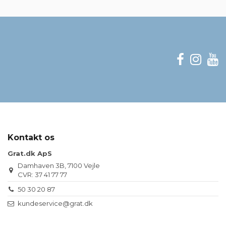
Kontakt os
Grat.dk ApS
Damhaven 3B, 7100 Vejle
CVR: 37 41 77 77
50 30 20 87
kundeservice@grat.dk