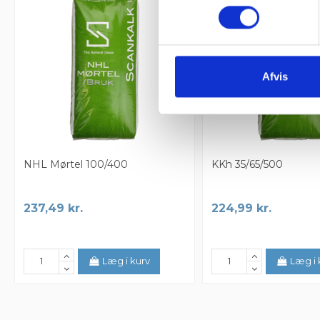
Afvis
NHL Mørtel 100/400
KKh 35/65/500
237,49 kr.
224,99 kr.
Læg i kurv
Læg i 