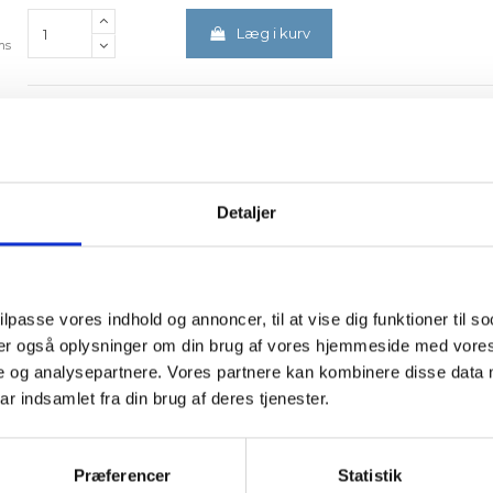
Læg i kurv
ms
Detaljer
delser (0)
n fabriksfremstillet tørmørtel baseret på hydratkalk og hydraulisk 
 henhold til EN 998-1:2016 og EN 998-2:2016. Produktet er ideelt til re
såsom opmuring af tegl, reparation af fuger, udvendig pudsning samt 
ilpasse vores indhold og annoncer, til at vise dig funktioner til so
eler også oplysninger om din brug af vores hjemmeside med vores
e og analysepartnere. Vores partnere kan kombinere disse data 
ar indsamlet fra din brug af deres tjenester.
Præferencer
Statistik