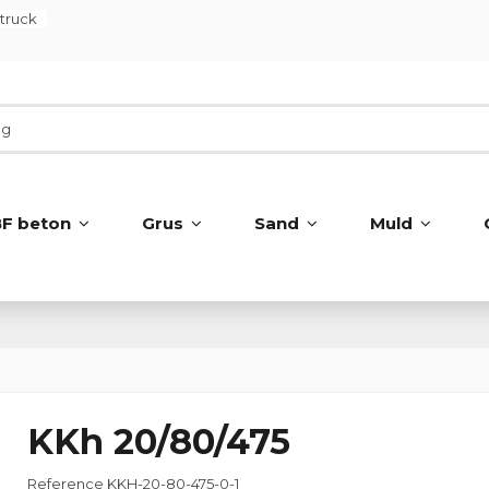
ltruck
BF beton
Grus
Sand
Muld
KKh 20/80/475
Reference
KKH-20-80-475-0-1