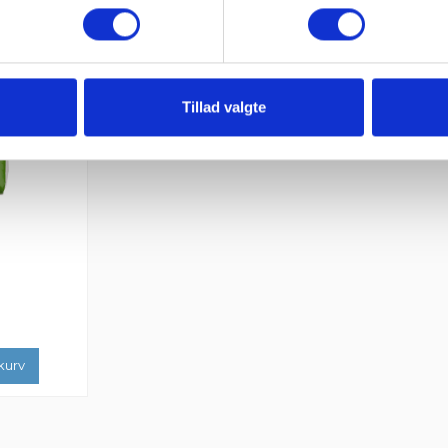
Tillad valgte
kurv