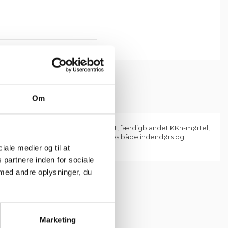
Om
kalk. Fremstillet som en 1-komponent, færdigblandet KKh-mørtel,
staurering og nybyggeri og kan anvendes både indendørs og
indvendig pudsning og filsning.
ciale medier og til at
 partnere inden for sociale
Mærker
med andre oplysninger, du
Marketing