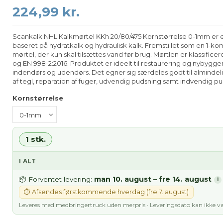
224,99 kr.
Scankalk NHL Kalkmørtel KKh 20/80/475 Kornstørrelse 0-1mm er en
baseret på hydratkalk og hydraulisk kalk. Fremstillet som en 1-
mørtel, der kun skal tilsættes vand før brug. Mørtlen er klassificere
og EN 998-2:2016. Produktet er ideelt til restaurering og nybygg
indendørs og udendørs. Det egner sig særdeles godt til almind
af tegl, reparation af fuger, udvendig pudsning samt indvendig pud
Kornstørrelse
1 stk.
I ALT
man 10. august – fre 14. august
📦 Forventet levering:
i
⏱ Afsendes førstkommende hverdag (fre 7. august)
Leveres med medbringertruck uden merpris · Leveringsdato kan ikke v