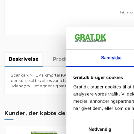
Inkl. mo
Samtykke
Beskrivelse
Produktoplysninger
Anmel
Scankalk NHL Kalkmørtel KKh 20/80/475 Kornstørrelse 0-1mm er e
Grat.dk bruger cookies
der kun skal tilsættes vand før brug. Mørtlen er klassificeret i
udendørs. Det egner sig særdeles godt til almindeligt murværk 
Grat.dk bruger cookies til at t
Der er ingen anmeldelser endnu
analysere vores trafik. Vi d
medier, annonceringspartner
har givet dem, eller som de h
Kunder, der købte denne vare, købte også
Samtykkevalg
Nødvendig