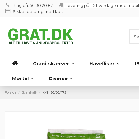
Ring på: 50 30 20 87
Levering på 1-5 hverdage med mobi
Sikker betaling med kort
Granitskærver
Havefliser
I
Mørtel
Diverse
Forside
Scankalk
KKh 20/80/475