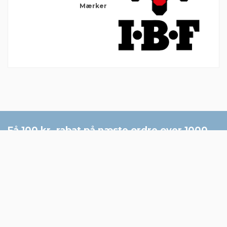
Mærker
Der er ingen anmeldelser endnu
Få 100 kr. rabat på næste ordre over 1000
kr. - tilmeld nyhedsbrev: