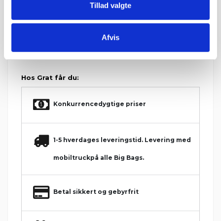
Tillad valgte
IBF Paller:
Depositum pr. palle: 195 kr.
Ved returnering af IBF paller gives 125 kr. retur.
Afvis
Hos Grat får du:
Konkurrencedygtige priser
1-5 hverdages leveringstid. Levering med
mobiltruckpå alle Big Bags.
Betal sikkert og gebyrfrit