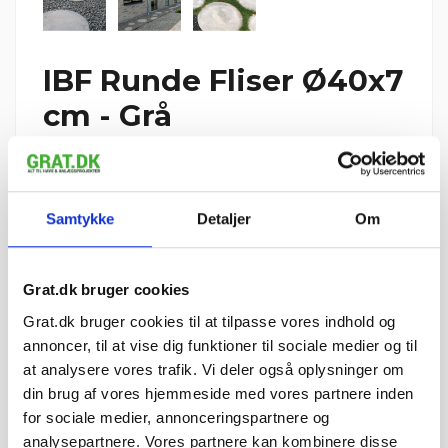
IBF Runde Fliser Ø40x7
cm - Grå
Reference
2096542
387,49 kr. pr. stk.
Samtykke
Detaljer
Om
Vi leverer IBF Runde Fliser Ø40x7 cm - Grå til hele Danmark
1 stk.
0,1 palle
=
Grat.dk bruger cookies
1 palle = 10 stk.
Grat.dk bruger cookies til at tilpasse vores indhold og
Palledepositum: 195 kr. pr. IBF-palle (125 kr. retur pr. palle)
annoncer, til at vise dig funktioner til sociale medier og til
387,49 kr.
I ALT
inkl. moms
at analysere vores trafik. Vi deler også oplysninger om
tir 11. august – tor 13.
📦 Forventet levering:
din brug af vores hjemmeside med vores partnere inden
august
i
for sociale medier, annonceringspartnere og
⏱ Bestil inden kl. 12 —
6 t 30 min
— så afsendes
analysepartnere. Vores partnere kan kombinere disse
din ordre i dag