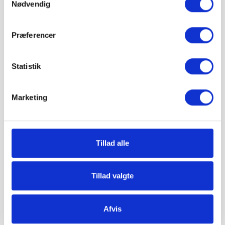
Nødvendig
pris 3.531,19 kr.
Inkl. moms
Præferencer
Læg i kurv
Statistik
Leveres på palle
Fragt pr. palle:
Jylland/Fyn: 299 kr.
Marketing
Sjælland: 349 kr.
Minimumsantallet for køb af varen er 5 stk..
Tillad alle
Hos Grat får du:
Tillad valgte
Konkurrencedygtige priser
Afvis
1-5 hverdages leveringstid. Levering med