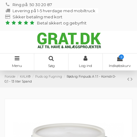
Ring på: 50 30 20 87
Levering på 1-5 hverdage med mobiltruck
Sikker betaling med kort
Betal sikkert og gebyrfrit
0
Menu
Søg
Log ind
Indkøbskurv
Forside
KALK®
Puds og Fugning
Rødvig Finpuds A 1:1 - Kornstr.0-
0,1 - 13 liter Spand