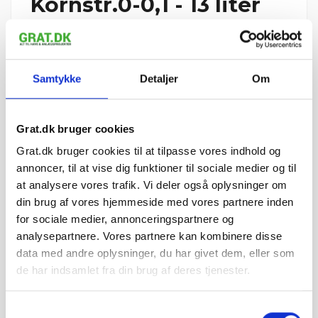
Kornstr.0-0,1 - 13 liter
Spand
Reference
801544
706,24 kr. pr. stk.
Samtykke
Detaljer
Om
Vi leverer Rødvig Finpuds A 1:1 - Kornstr.0-0,1 - 13 liter Spand i
hele Danmark inden for 1-3 hverdage
Grat.dk bruger cookies
5 stk.
Grat.dk bruger cookies til at tilpasse vores indhold og
annoncer, til at vise dig funktioner til sociale medier og til
3.531,19 kr.
I ALT
inkl. moms
at analysere vores trafik. Vi deler også oplysninger om
tir 11. august – man 17.
📦 Forventet levering:
din brug af vores hjemmeside med vores partnere inden
august
i
for sociale medier, annonceringspartnere og
⏱ Afsendes førstkommende hverdag (man 10.
analysepartnere. Vores partnere kan kombinere disse
august)
data med andre oplysninger, du har givet dem, eller som
Leveres med medbringertruck uden merpris ·
Leveringsdato kan ikke vælges
de har indsamlet fra din brug af deres tjenester.
🚚 Se fragtpris til dit område:
Vis
Samtykkevalg