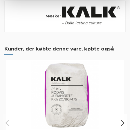
Mærker
1 Anmeldelse
Gode priser og ikke mindst fornem
Kunder, der købte denne vare, købte også
Gode priser og ikke mindst fornem service!
By
CHRISTIAN
on
2020-10-02