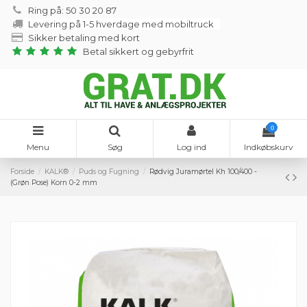
Ring på: 50 30 20 87
Levering på 1-5 hverdage med mobiltruck
Sikker betaling med kort
Betal sikkert og gebyrfrit
0
Menu
Søg
Log ind
Indkøbskurv
Forside
KALK®
Puds og Fugning
Rødvig Juramørtel Kh 100/400 -
(Grøn Pose) Korn 0-2 mm