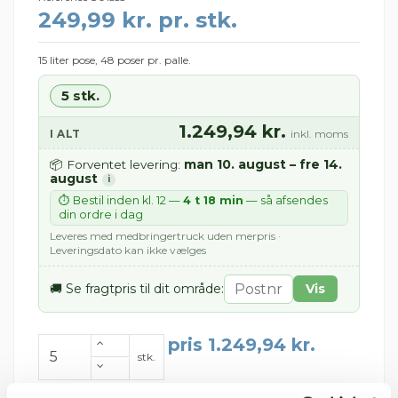
249,99 kr. pr. stk.
15 liter pose, 48 poser pr. palle.
5 stk.
1.249,94 kr.
I ALT
inkl. moms
man 10. august – fre 14.
📦 Forventet levering:
august
i
⏱ Bestil inden kl. 12 —
4 t 18 min
— så afsendes
din ordre i dag
Leveres med medbringertruck uden merpris ·
Leveringsdato kan ikke vælges
🚚 Se fragtpris til dit område:
Vis
pris 1.249,94 kr.
stk.