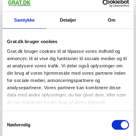
Læg i kurv
Samtykke
Detaljer
Om
Leveres på palle
Minimumsbestilling:
1 stk.
Grat.dk bruger cookies
Fragt pr. palle:
Jylland/Fyn: 299 kr.
Sjælland: 349 kr.
Grat.dk bruger cookies til at tilpasse vores indhold og
Minimumsantallet for køb af varen er 5 stk..
annoncer, til at vise dig funktioner til sociale medier og til
at analysere vores trafik. Vi deler også oplysninger om
din brug af vores hjemmeside med vores partnere inden
for sociale medier, annonceringspartnere og
Hos Grat får du:
analysepartnere. Vores partnere kan kombinere disse
data med andre oplysninger, du har givet dem, eller som
Konkurrencedygtige priser
de har indsamlet fra din brug af deres tjenester.
Samtykkevalg
1-5 hverdages leveringstid. Levering med
Nødvendig
mobiltruckpå alle Big Bags.