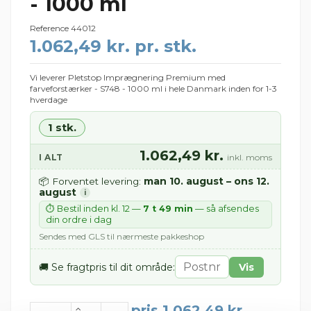
- 1000 ml
Reference
44012
1.062,49 kr. pr. stk.
Vi leverer Pletstop Imprægnering Premium med
farveforstærker - S748 - 1000 ml i hele Danmark inden for 1-3
hverdage
1 stk.
1.062,49 kr.
I ALT
inkl. moms
man 10. august – ons 12.
📦 Forventet levering:
august
i
⏱ Bestil inden kl. 12 —
7 t 49 min
— så afsendes
din ordre i dag
Sendes med GLS til nærmeste pakkeshop
🚚 Se fragtpris til dit område:
Vis
pris 1.062,49 kr.