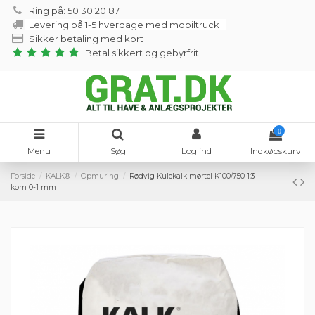
Ring på: 50 30 20 87
Levering på 1-5 hverdage med mobiltruck
Sikker betaling med kort
Betal sikkert og gebyrfrit
0
Menu
Søg
Log ind
Indkøbskurv
Forside
KALK®
Opmuring
Rødvig Kulekalk mørtel K100/750 1:3 -
korn 0-1 mm