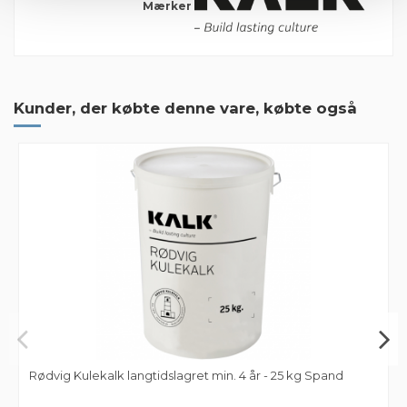
Mærker
2 Anmeldelser
Hurtig og god service
Kunder, der købte denne vare, købte også
Hurtig og god service
By
Kunde
on
2022-10-10
Godt og effektivt!
Godt og effektivt!
By
Lisbeth
on
2020-09-08
Rødvig Kulekalk langtidslagret min. 4 år - 25 kg Spand