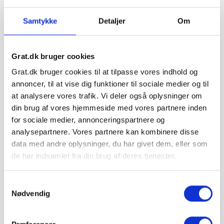
Læg i kurv
Samtykke
Detaljer
Om
Leveres på palle
Fragt pr. palle:
Jylland/Fyn: 299 kr.
Sjælland: 349 kr.
Grat.dk bruger cookies
Minimumsantallet for køb af varen er 5 stk..
Grat.dk bruger cookies til at tilpasse vores indhold og
annoncer, til at vise dig funktioner til sociale medier og til
at analysere vores trafik. Vi deler også oplysninger om
din brug af vores hjemmeside med vores partnere inden
Hos Grat får du:
for sociale medier, annonceringspartnere og
analysepartnere. Vores partnere kan kombinere disse
Konkurrencedygtige priser
data med andre oplysninger, du har givet dem, eller som
de har indsamlet fra din brug af deres tjenester.
1-5 hverdages leveringstid. Levering med
Samtykkevalg
mobiltruckpå alle Big Bags.
Nødvendig