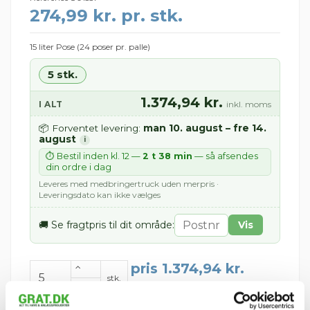
274,99 kr. pr. stk.
15 liter Pose (24 poser pr. palle)
5 stk.
1.374,94 kr.
I ALT
inkl. moms
man 10. august – fre 14.
📦 Forventet levering:
august
i
⏱ Bestil inden kl. 12 —
2 t 38 min
— så afsendes
din ordre i dag
Leveres med medbringertruck uden merpris ·
Leveringsdato kan ikke vælges
🚚 Se fragtpris til dit område:
Vis
pris 1.374,94 kr.
stk.
Inkl. moms