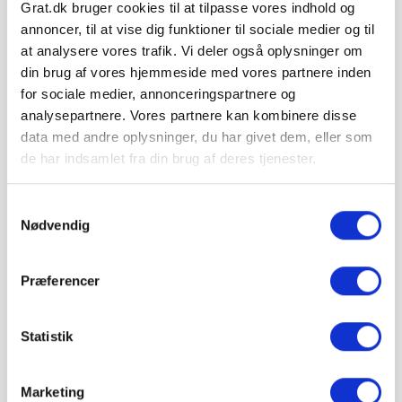
Grat.dk bruger cookies til at tilpasse vores indhold og
⏱ Bestil inden kl. 12 —
4 t 0 min
— så afsendes
annoncer, til at vise dig funktioner til sociale medier og til
din ordre i dag
at analysere vores trafik. Vi deler også oplysninger om
Leveres til kantsten · Tilkøb aflæsning med
medbringertruck/kran i kurven
din brug af vores hjemmeside med vores partnere inden
for sociale medier, annonceringspartnere og
🚚 Se fragtpris til dit område:
Vis
analysepartnere. Vores partnere kan kombinere disse
data med andre oplysninger, du har givet dem, eller som
=
de har indsamlet fra din brug af deres tjenester.
m²
Samtykkevalg
pris 4.317,30 kr.
Nødvendig
Inkl. moms
Læg i kurv
Præferencer
IBF Modul 40 leveres på paller.
Vejledende info
Statistik
Antal pr. m²:
25 stk
Vægt pr. stk.:
7,5 kg
Stk. pr. palle:
216 stk.
Marketing