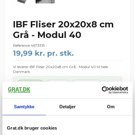
IBF Fliser 20x20x8 cm
Grå - Modul 40
Reference
4673315
19,99 kr. pr. stk.
Vi leverer IBF Fliser 20x20x8 cm Grå - Modul 40 til hele
Danmark
216 stk.
1 palle
ca. 8,6 m²
=
=
1 palle = 216 stk.
Palledepositum: 195 kr. pr. IBF-palle · din ordre: 1 palle = 195
Samtykke
Detaljer
Om
kr. (125 kr. retur pr. palle)
4.317,30 kr.
I ALT
inkl. moms
tir 11. august – tor 13.
📦 Forventet levering:
Grat.dk bruger cookies
august
i