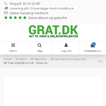
Ring på: 50 30 20 87
Levering på 1-5 hverdage med mobiltruck
Sikker betaling med kort
Betal sikkert og gebyrfrit
0
Menu
Søg
Log ind
Indkøbskurv
Forside
IBF Beton
IBF Betonfliser
IBF fliser 40x40 cm (Modul 40)
IBF Fliser 20x20x8 cm Grå - Modul 40