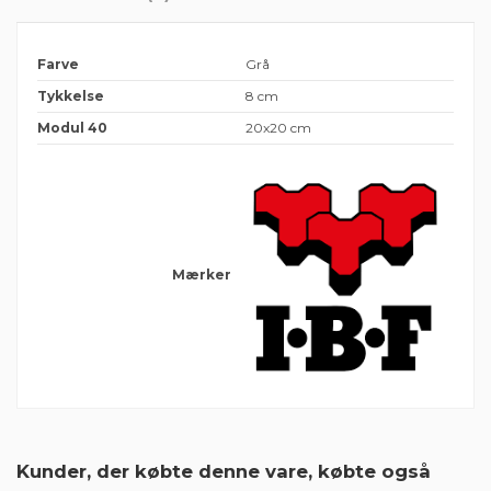
Farve
Grå
Tykkelse
8 cm
Modul 40
20x20 cm
Mærker
Deklaration IBF Modul fliser
Der er ingen anmeldelser endnu
Download (95.37k)
Kunder, der købte denne vare, købte også