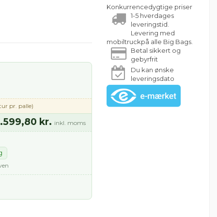
Konkurrencedygtige priser
1-5 hverdages
leveringstid.
Levering med
mobiltruckpå alle Big Bags.
Betal sikkert og
gebyrfrit
Du kan ønske
leveringsdato
tur pr. palle)
.599,80 kr.
inkl. moms
g
rven