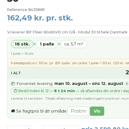
Reference
8435869
162,49 kr. pr. stk.
Vi leverer IBF Fliser 60x60x10 cm Grå - Modul 30 til hele Danmark
16 stk.
1 palle
=
=
ca. 5,7 m²
1 palle = 16 stk.
Palledepositum: 195 kr. pr. IBF-palle · din ordre: 1 palle = 195 kr. (125 kr. re
2
I ALT
man 10. august – ons 12. august
📦 Forventet levering:
i
⏱ Bestil inden kl. 12 —
8 t 24 min
— så afsendes din ordre i da
Leveres til kantsten · Tilkøb aflæsning med medbringertruck/kran i ku
🚚 Se fragtpris til dit område:
Vis