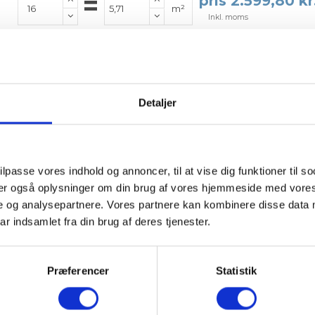
=
pris 2.599,80 kr
m²
Inkl. moms
Læg i kurv
IBF Modul 30 leveres på paller.
Vejledende info
Detaljer
Antal pr. m²:
2,8 stk
Vægt pr. stk.:
82 kg
Stk. pr. palle:
16 stk.
Levering & IBF Paller:
ilpasse vores indhold og annoncer, til at vise dig funktioner til so
Levering:
eler også oplysninger om din brug af vores hjemmeside med vores
Op til 7 paller: Jylland / Fyn. 1425 kr.
e og analysepartnere. Vores partnere kan kombinere disse data 
Op til 7 paller: Sjælland: 1675 kr.
ar indsamlet fra din brug af deres tjenester.
Fra 8 paller: Gratis!
IBF Paller:
Depositum pr. palle: 195 kr.
Præferencer
Statistik
Ved returnering af IBF paller gives 125 kr. retur.