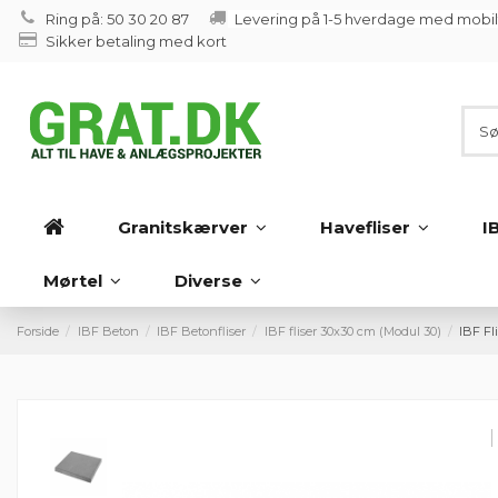
Ring på: 50 30 20 87
Levering på 1-5 hverdage med mobi
Sikker betaling med kort
Granitskærver
Havefliser
I
Mørtel
Diverse
Forside
IBF Beton
IBF Betonfliser
IBF fliser 30x30 cm (Modul 30)
IBF Fl