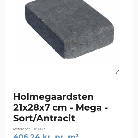
Holmegaardsten
21x28x7 cm - Mega -
Sort/Antracit
Reference
1881937
406,24 kr. pr. m²