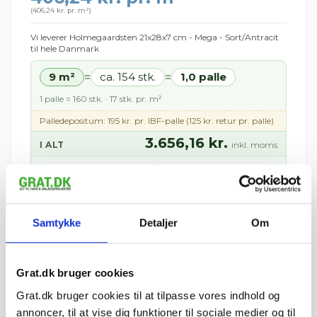
(
406,24 kr. pr. m²
)
Vi leverer Holmegaardsten 21x28x7 cm - Mega - Sort/Antracit
til hele Danmark
9 m²
ca. 154 stk.
1,0 palle
=
=
1 palle = 160 stk. · 17 stk. pr. m²
Palledepositum: 195 kr. pr. IBF-palle (125 kr. retur pr. palle)
3.656,16 kr.
I ALT
inkl. moms
tir 11. august – tor 13.
📦 Forventet levering:
august
i
⏱ Afsendes førstkommende hverdag (man 10.
august)
Samtykke
Detaljer
Om
Leveres til kantsten · Tilkøb aflæsning med
medbringertruck/kran i kurven
🚚 Se fragtpris til dit område:
Vis
Grat.dk bruger cookies
Grat.dk bruger cookies til at tilpasse vores indhold og
=
annoncer, til at vise dig funktioner til sociale medier og til