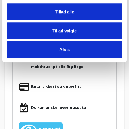
Tillad alle
Hos Grat får du:
Tillad valgte
Konkurrencedygtige priser
Afvis
1-5 hverdages leveringstid. Levering med
mobiltruckpå alle Big Bags.
Betal sikkert og gebyrfrit
Du kan ønske leveringsdato