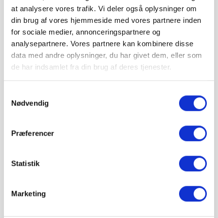
stk.
at analysere vores trafik. Vi deler også oplysninger om
din brug af vores hjemmeside med vores partnere inden
pris 3.680,00 kr.
for sociale medier, annonceringspartnere og
Inkl. moms
analysepartnere. Vores partnere kan kombinere disse
data med andre oplysninger, du har givet dem, eller som
Læg i kurv
de har indsamlet fra din brug af deres tjenester.
IBF Holmegaardsten leveres på paller.
Vejledende info
Samtykkevalg
Antal pr. m²:
17 stk
Vægt pr. m²:
150 kg
Nødvendig
Stk. pr. palle:
160 stk.
Levering & IBF Paller:
Præferencer
Levering:
Op til 7 paller: Jylland / Fyn. 1425 kr.
Op til 7 paller: Sjælland: 1675 kr.
Statistik
Fra 8 paller: Gratis!
IBF Paller:
Depositum pr. palle: 195 kr.
Marketing
Ved returnering af IBF paller gives 125 kr. retur.
Minimumsantallet for køb af varen er 1,059 m².