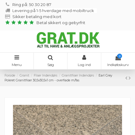
Ring på: 50 30 20 87
Levering på 1-5 hverdage med mobiltruck
Sikker betaling med kort
Betal sikkert og gebyrfrit
0
Menu
Søg
Log ind
Indkøbskurv
Forside
Granit
Fliser Indendørs
Granitfliser Indendørs
Earl Grey
Poleret Granitfliser 30,5x30,5x1 cm - overflade m/fas