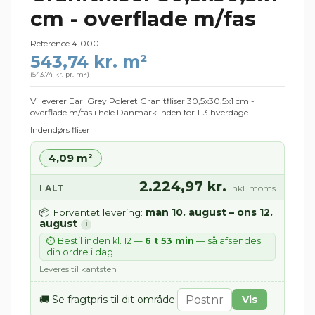
cm - overflade m/fas
Reference
41000
543,74 kr. m²
(
543,74 kr. pr. m²
)
Vi leverer Earl Grey Poleret Granitfliser 30,5x30,5x1 cm -
overflade m/fas i hele Danmark inden for 1-3 hverdage.
Indendørs fliser
4,09 m²
2.224,97 kr.
I ALT
inkl. moms
man 10. august – ons 12.
📦 Forventet levering:
august
i
⏱ Bestil inden kl. 12 —
6 t 53 min
— så afsendes
din ordre i dag
Leveres til kantsten
🚚 Se fragtpris til dit område:
Vis