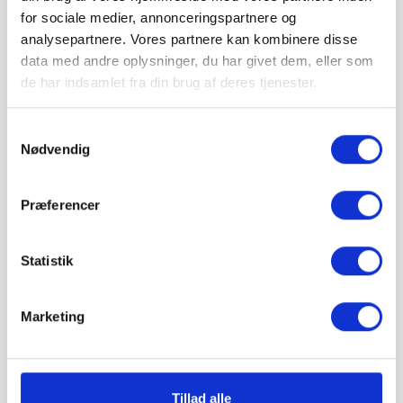
Hos Grat får du:
for sociale medier, annonceringspartnere og
analysepartnere. Vores partnere kan kombinere disse
data med andre oplysninger, du har givet dem, eller som
Konkurrencedygtige priser
de har indsamlet fra din brug af deres tjenester.
1-5 hverdages leveringstid. Levering med
Samtykkevalg
Nødvendig
mobiltruckpå alle Big Bags.
Præferencer
Betal sikkert og gebyrfrit
Statistik
Du kan ønske leveringsdato
Marketing
Tillad alle