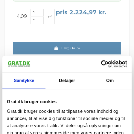
pris 2.224,97 kr.
m²
Læg i kurv
Pris pr. m².
30.5 cm x 30,5 cm x 1 cm fliser.
1 flise = 0,093 m² (930 cm²)
1 m² = 10.75 fliser
Samtykke
Detaljer
Om
1 palle = 46,51 m²
Sælges kun i hele fliser
Fragt pr. palle:
Jylland/Fyn: 299 kr.
Grat.dk bruger cookies
Sjælland: 349 kr.
Grat.dk bruger cookies til at tilpasse vores indhold og
Minimumsantallet for køb af varen er 4,092 m².
annoncer, til at vise dig funktioner til sociale medier og til
at analysere vores trafik. Vi deler også oplysninger om
din brug af vores hjemmeside med vores partnere inden