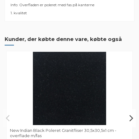
Info: Overfladen er poleret med fas på kanterne
1. kvalitet
Der er ingen anmeldelser endnu
Størrelse
30,5x30,5x1 cm
Kunder, der købte denne vare, købte også
Mærker
New Indian Black Poleret Granitfliser 30,5x30,5x1 cm -
overflade m/fas