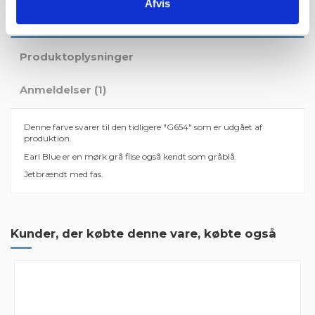
Afvis
Beskrivelse
Produktoplysninger
Anmeldelser (1)
Denne farve svarer til den tidligere "G654" som er udgået af
produktion.
Earl Blue er en mørk grå flise også kendt som gråblå.
Jetbrændt med fas.
1 Anmeldelse
Farve
Gråblå
Størrelse
150x35 cm
Flotte varer.
Kunder, der købte denne vare, købte også
Flotte varer, hurtig ekspedition. Vi havde et lille uheld under
leveringen - men de fulgte op på sagen med det samme og fulgte
den helt til døren... Vi føler os virkelig godt behandlet og kan
varmt anbefale Grat til handel af granit. Eva/Munkebo
By
Eva
on
2022-02-24
Mærker