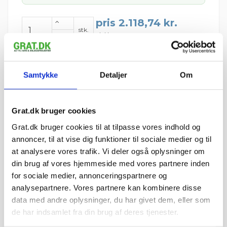
pris 2.118,74 kr.
stk.
Inkl. moms
Læg i kurv
Samtykke
Detaljer
Om
Leveres på paller.
Leveres på paller
Minimumsbestilling 1 stk.
6 stk. pr. palle
Grat.dk bruger cookies
Fragt pr. palle:
Grat.dk bruger cookies til at tilpasse vores indhold og
Jylland/Fyn: 299 kr.
annoncer, til at vise dig funktioner til sociale medier og til
Sjælland: 349 kr.
at analysere vores trafik. Vi deler også oplysninger om
din brug af vores hjemmeside med vores partnere inden
for sociale medier, annonceringspartnere og
analysepartnere. Vores partnere kan kombinere disse
Hos Grat får du:
data med andre oplysninger, du har givet dem, eller som
de har indsamlet fra din brug af deres tjenester.
Konkurrencedygtige priser