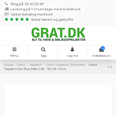
Ring på: 50 30 20 87
Levering på 1-5 hverdage med mobiltruck
Sikker betaling med kort
Betal sikkert og gebyrfrit
0
Menu
Søg
Log ind
Indkøbskurv
Forside
Granit
Trappetrin
Granit Trappetrin, Skrid sikker
Granit
Trappetrin Earl Blue (Mørk Grå) - 150 x 35 x 15 cm