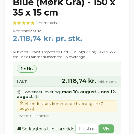
Blue (Mørk Grå) - 150 x
35 x 15 cm
1 Anmeldelse
Reference
34012
2.118,74 kr. pr. stk.
Vi leverer Granit Trappetrin Earl Blue (Mørk Grå) - 150 x 35 x 15
cm i hele Danmark inden for 1-3 hverdage
1 stk.
2.118,74 kr.
I ALT
inkl. moms
man 10. august – ons 12.
📦 Forventet levering:
august
i
⏱ Afsendes førstkommende hverdag (fre 7.
august)
Leveres til kantsten
🚚 Se fragtpris til dit område:
Vis