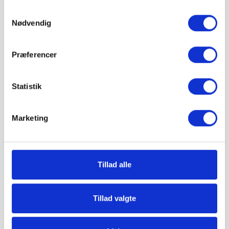
Samtykkevalg
Nødvendig
1-5 hverdages leveringstid. Levering med
mobiltruckpå alle Big Bags.
Præferencer
Betal sikkert og gebyrfrit
Statistik
Du kan ønske leveringsdato
Marketing
Tillad alle
Tillad valgte