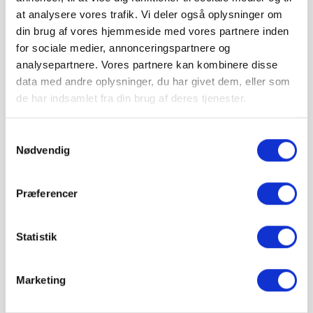
at analysere vores trafik. Vi deler også oplysninger om
🚚 Se fragtpris til dit område:
Vis
din brug af vores hjemmeside med vores partnere inden
for sociale medier, annonceringspartnere og
analysepartnere. Vores partnere kan kombinere disse
pris 649,99 kr.
data med andre oplysninger, du har givet dem, eller som
Inkl. moms
de har indsamlet fra din brug af deres tjenester.
Læg i kurv
Samtykkevalg
IBF Easyblokke leveres på paller.
Nødvendig
Vejledende info
Antal pr. m²:
- stk
Vægt pr. sæt:
28 kg
Præferencer
Sæt pr. palle:
12 sæt.
Levering & IBF Paller:
Statistik
Levering:
Op til 7 paller: Jylland / Fyn. 1425 kr.
Op til 7 paller: Sjælland: 1675 kr.
Fra 8 paller: Gratis!
Marketing
IBF Paller:
Depositum pr. palle: 195 kr.