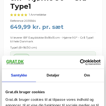
Type1
1 Anmeldelse
Reference
2035564
649,99 kr. pr. sæt
Vi leverer IBF Easyblokke Bx18x15 cm - Hjørne 90° - Grå Type1
til hele Danmark
Type1 (B=18/30 cm)
1 sæt
Palledepositum: 195 kr. pr. IBF-palle (125 kr. retur pr. palle)
649,99 kr.
I ALT
inkl. moms
Samtykke
Detaljer
Om
fre 7. august – tir 11.
📦 Forventet levering:
august
i
⏱ Bestil inden kl. 12 —
7 t 17 min
— så afsendes
Grat.dk bruger cookies
din ordre i dag
Grat.dk bruger cookies til at tilpasse vores indhold og
Leveres til kantsten · Tilkøb aflæsning med
medbringertruck/kran i kurven
annoncer, til at vise dig funktioner til sociale medier og til