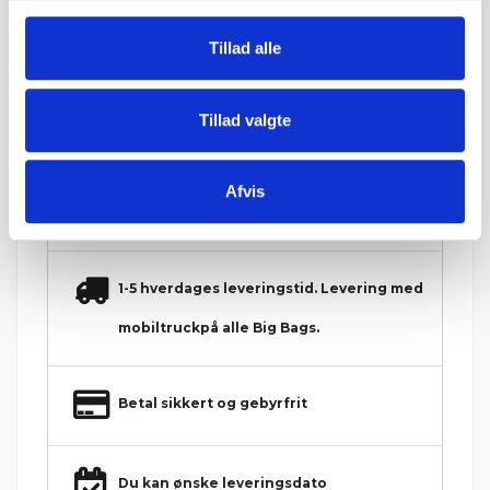
Ved returnering af IBF paller gives 125 kr. retur.
*Kan kun anvendes ved lodret mur.
Tillad alle
Tillad valgte
Hos Grat får du:
Afvis
Konkurrencedygtige priser
1-5 hverdages leveringstid. Levering med
mobiltruckpå alle Big Bags.
Betal sikkert og gebyrfrit
Du kan ønske leveringsdato