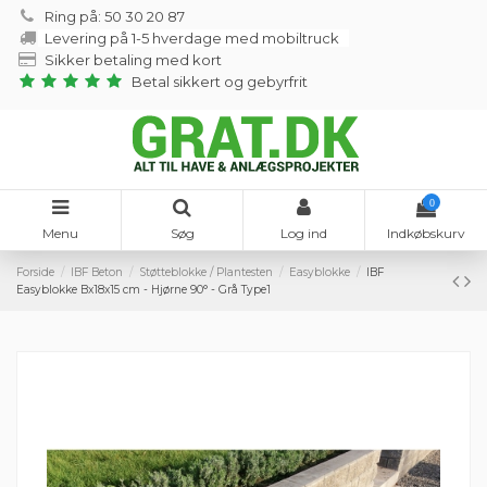
Ring på: 50 30 20 87
Levering på 1-5 hverdage med mobiltruck
Sikker betaling med kort
Betal sikkert og gebyrfrit
0
Menu
Søg
Log ind
Indkøbskurv
Forside
IBF Beton
Støtteblokke / Plantesten
Easyblokke
IBF
Easyblokke Bx18x15 cm - Hjørne 90° - Grå Type1