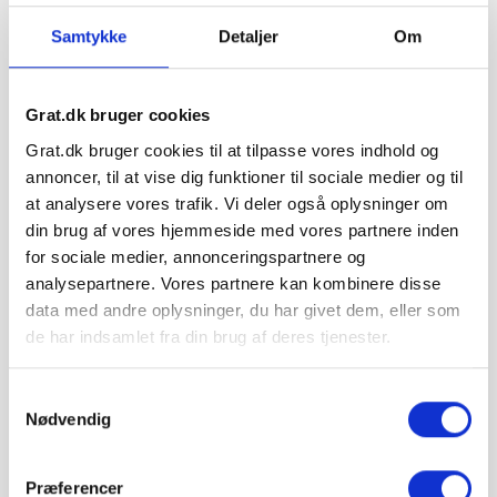
377,00 kr. pr. stk.
Samtykke
Detaljer
Om
Vi leverer Fæhår i hele Danmark inden for 1-3 hverdage
1 stk.
Grat.dk bruger cookies
Grat.dk bruger cookies til at tilpasse vores indhold og
377,00 kr.
I ALT
inkl. moms
annoncer, til at vise dig funktioner til sociale medier og til
fre 7. august – tir 11.
📦 Forventet levering:
at analysere vores trafik. Vi deler også oplysninger om
august
i
din brug af vores hjemmeside med vores partnere inden
⏱ Bestil inden kl. 12 —
1 t 23 min
— så afsendes
for sociale medier, annonceringspartnere og
din ordre i dag
analysepartnere. Vores partnere kan kombinere disse
Sendes med GLS til nærmeste pakkeshop
data med andre oplysninger, du har givet dem, eller som
de har indsamlet fra din brug af deres tjenester.
🚚 Se fragtpris til dit område:
Vis
Samtykkevalg
pris 377,00 kr.
Nødvendig
Inkl. moms
Læg i kurv
Præferencer