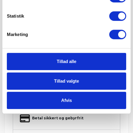
Prisen er pr. stk.
Statistik
Minimumsbestilling 1 stk.
Levering med GLS: 99 kr.
Marketing
Hos Grat får du:
Tillad alle
Konkurrencedygtige priser
Tillad valgte
1-5 hverdages leveringstid. Levering med
mobiltruckpå alle Big Bags.
Afvis
Betal sikkert og gebyrfrit