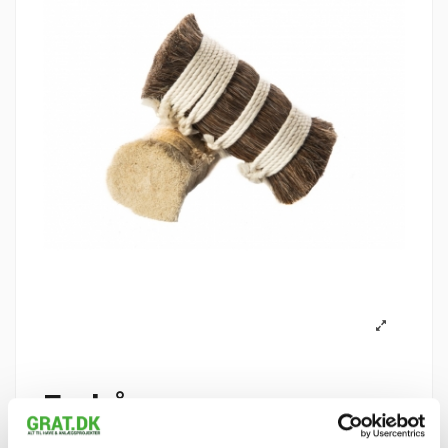
Fæhår
Reference
801590