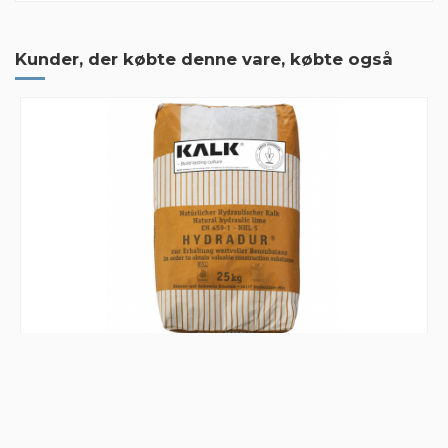
Kunder, der købte denne vare, købte også
Mærker
Rødvig Jurakalk - 25 kg pose
337,49 kr. pr. stk.