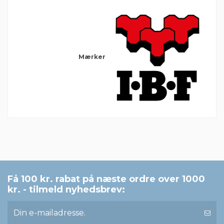
Mærker
Der er ingen anmeldelser endnu
Få 100 kr. rabat på næste ordre over 1000
kr. - tilmeld nyhedsbrev: