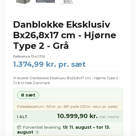
Danblokke Eksklusiv
Bx26,8x17 cm - Hjørne
Type 2 - Grå
Reference
1340316
1.374,99 kr. pr. sæt
Vi leverer Danblokke Eksklusiv Bx26,8x17 cm - Hjørne Type 2 -
Grå til hele Danmark
8 sæt
Palledepositum: 195 kr. pr. IBF-palle (125 kr. retur pr. palle)
10.999,90 kr.
I ALT
inkl. moms
tir 11. august – tor 13.
📦 Forventet levering:
august
i