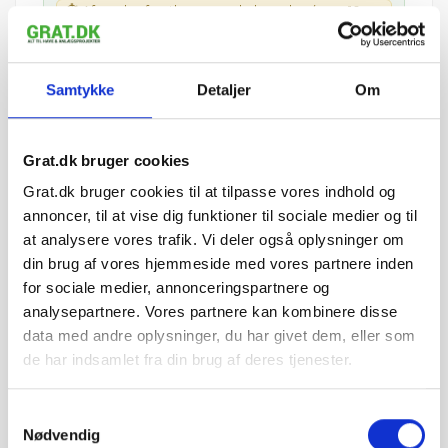
⏱ Afsendes førstkommende hverdag (man 10.
august)
Leveres til kantsten · Tilkøb aflæsning med
medbringertruck/kran i kurven
Samtykke
Detaljer
Om
🚚 Se fragtpris til dit område:
Vis
Grat.dk bruger cookies
pris 10.999,90 kr.
sæt
Grat.dk bruger cookies til at tilpasse vores indhold og
annoncer, til at vise dig funktioner til sociale medier og til
at analysere vores trafik. Vi deler også oplysninger om
din brug af vores hjemmeside med vores partnere inden
for sociale medier, annonceringspartnere og
Læg i kurv
analysepartnere. Vores partnere kan kombinere disse
IBF Danblokke leveres på paller.
data med andre oplysninger, du har givet dem, eller som
Vejledende info
de har indsamlet fra din brug af deres tjenester.
Antal pr. m²:
-
Vægt pr. sæt.:
62 kg
Sæt pr. palle:
8 sæt
Samtykkevalg
Nødvendig
Levering & IBF Paller: