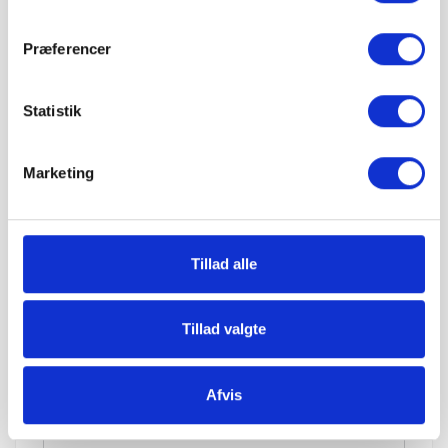
Levering:
Op til 7 paller: Jylland / Fyn. 1425 kr.
Op til 7 paller: Sjælland: 1675 kr.
Præferencer
Fra 8 paller: Gratis!
IBF Paller:
Statistik
Depositum pr. palle: 195 kr.
Ved returnering af IBF paller gives 125 kr. retur.
*Kan kun benyttes ved 17,6 cm indrykning
Marketing
Hos Grat får du:
Tillad alle
Konkurrencedygtige priser
Tillad valgte
1-5 hverdages leveringstid. Levering med
Afvis
mobiltruckpå alle Big Bags.