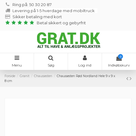
Ring på: 50 30 20 87
Levering på 1-5 hverdage med mobiltruck
Sikker betaling med kort
Betal sikkert og gebyrfrit
0
Menu
Søg
Log ind
Indkøbskurv
Forside
Granit
Chaussesten
Chaussesten Rød Nordland Hele 9 x 9 x
8 cm