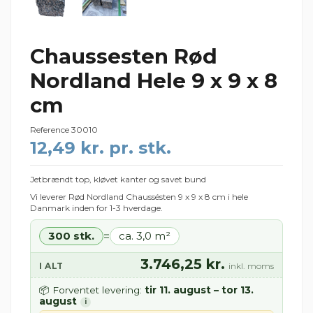
Chaussesten Rød
Nordland Hele 9 x 9 x 8
cm
Reference
30010
12,49 kr. pr. stk.
Jetbrændt top, kløvet kanter og savet bund
Vi leverer Rød Nordland Chaussésten 9 x 9 x 8 cm i hele
Danmark inden for 1-3 hverdage.
300 stk.
ca. 3,0 m²
=
3.746,25 kr.
I ALT
inkl. moms
tir 11. august – tor 13.
📦 Forventet levering:
august
i