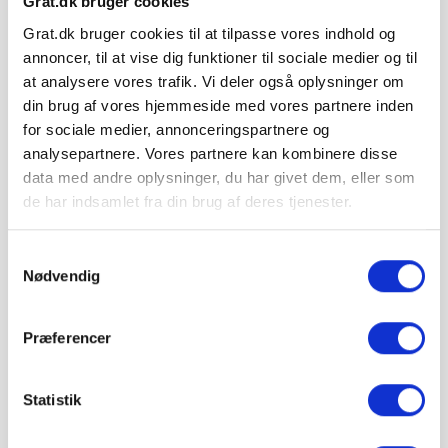
Grat.dk bruger cookies
Sjælland: 349 kr.
Grat.dk bruger cookies til at tilpasse vores indhold og
Minimumsantallet for køb af varen er 300 stk..
annoncer, til at vise dig funktioner til sociale medier og til
at analysere vores trafik. Vi deler også oplysninger om
din brug af vores hjemmeside med vores partnere inden
Hos Grat får du:
for sociale medier, annonceringspartnere og
analysepartnere. Vores partnere kan kombinere disse
Konkurrencedygtige priser
data med andre oplysninger, du har givet dem, eller som
de har indsamlet fra din brug af deres tjenester.
1-5 hverdages leveringstid. Levering med
Samtykkevalg
Nødvendig
mobiltruckpå alle Big Bags.
Præferencer
Betal sikkert og gebyrfrit
Statistik
Du kan ønske leveringsdato