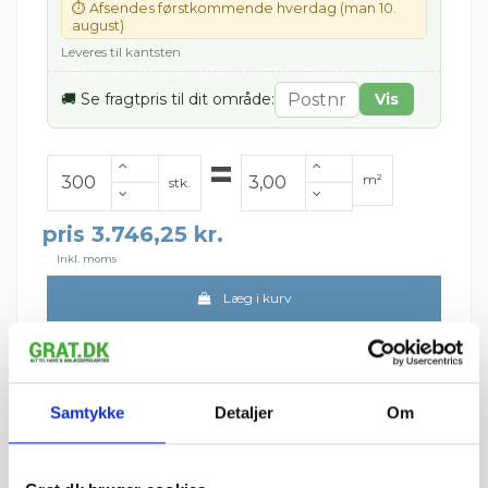
⏱ Afsendes førstkommende hverdag (man 10.
august)
Leveres til kantsten
🚚 Se fragtpris til dit område:
Vis
=
m²
stk.
pris 3.746,25 kr.
Inkl. moms
Læg i kurv
Leveres på palle.
Der går ca. 100 stk. pr. m²
(Udregnet ved 1 cm fuge)
Leveres på paller
Samtykke
Detaljer
Om
Minimumsbestilling 300 stk.
Fragt pr. palle:
Jylland/Fyn: 299 kr.