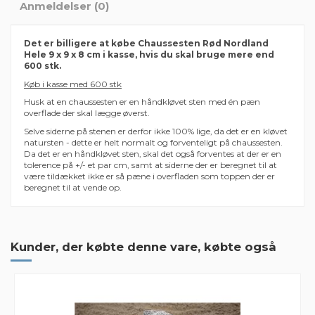
Anmeldelser (0)
Det er billigere at købe Chaussesten Rød Nordland
Hele 9 x 9 x 8 cm i kasse, hvis du skal bruge mere end
600 stk.
Køb i kasse med 600 stk
Husk at en chaussesten er en håndkløvet sten med én pæn
overflade der skal lægge øverst.
Selve siderne på stenen er derfor ikke 100% lige, da det er en kløvet
natursten - dette er helt normalt og forventeligt på chaussesten.
Da det er en håndkløvet sten, skal det også forventes at der er en
tolerence på +/- et par cm, samt at siderne der er beregnet til at
være tildækket ikke er så pæne i overfladen som toppen der er
beregnet til at vende op.
Der er ingen anmeldelser endnu
Farve
Rød
Tykkelse
8 cm
Kunder, der købte denne vare, købte også